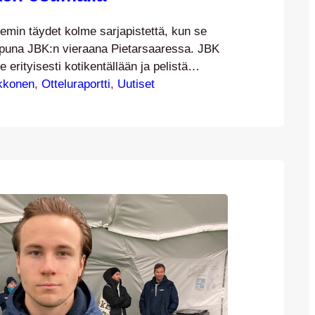
emin täydet kolme sarjapistettä, kun se
oppuna JBK:n vieraana Pietarsaaressa. JBK
 erityisesti kotikentällään ja pelistä
ulta odotetun vaikea. Daniel Säily vei
kkonen
, 
Otteluraportti
, 
Uutiset
uri ennen taukovihellystä iskemällä
jaotteluosumansa Kettupaidassa, mutta
i tasoittamaan lukemat pilkulta tunnin pelin
inostus tuotti tulosta viimeisellä
etkellä, kun Mikko…