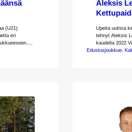
määnsä
Aleksis L
Kettupaid
a (U21)
Upeita uutisia k
etta eri
tehnyt Aleksis 
joukkueeseen.
kaudella 2022 V
ja erityisesti
Edustusjoukkue
Lehtonen teki v
, 
Ka
ntajaa, joka
Kettupaidassa vi
almentajana
ikäisenä Mieste
nta keskittyy
ehti tuon poissa
mimiseen.
aikana edustaa p
 kaudella 2022.
aa…