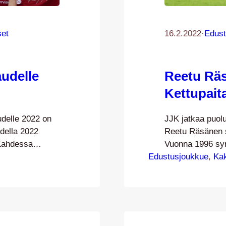
set
16.2.2022
·
Edust
udelle
Reetu Räs
Kettupait
udelle 2022 on
JJK jatkaa puol
della 2022
Reetu Räsänen si
 Kahdessa
Vuonna 1996 sy
 13 joukkuetta
Edustusjoukkue
kokemusta JJK:n
, 
Ka
lohkon neljä
viimeiset kolme
osen
Jyväskylään opin
asarja pelataan
sinipaidan kettu
ssa saadut
opiskelupaikan j
senaan…
täysin etänä. Ny