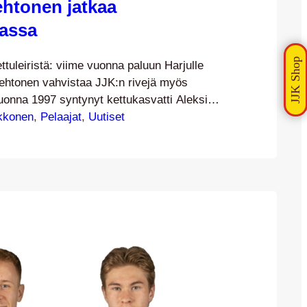
ehtonen jatkaa
assa
ettuleiristä: viime vuonna paluun Harjulle
Lehtonen vahvistaa JJK:n rivejä myös
uonna 1997 syntynyt kettukasvatti Aleksis
iime syyskuussa odotetun paluun Harjulle
kkonen
, 
Pelaajat
, 
Uutiset
iden vuoden tauon jälkeen. Jo B-juniori-
n Ykkösessä läpimurtonsa tehnyt Lehtonen
 Jyväskylästä vietetyn viiden vuoden
eräti kuutta eri seuraa ja kuuluukin…