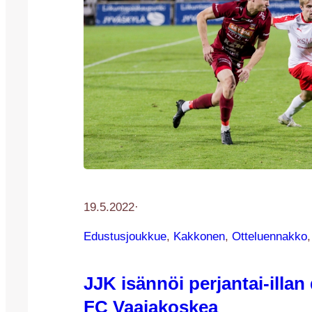
19.5.2022
·
Edustusjoukkue
, 
Kakkonen
, 
Otteluennakko
,
JJK isännöi perjantai-illan
FC Vaajakoskea