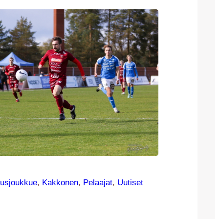
usjoukkue
, 
Kakkonen
, 
Pelaajat
, 
Uutiset