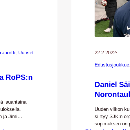
raportti
, 
Uutiset
22.2.2022
·
Edustusjoukkue
lla RoPS:n
Daniel Säi
Norontau
ä lauantaina
uloksella.
Uuden viikon kun
 ja Jimi
siirtyy SJK:n or
lopulta pari
sopimuksen on p