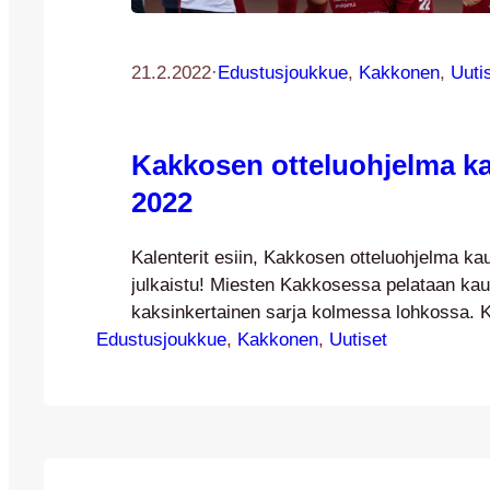
21.2.2022
·
Edustusjoukkue
, 
Kakkonen
, 
Uuti
Kakkosen otteluohjelma ka
2022
Kalenterit esiin, Kakkosen otteluohjelma ka
julkaistu! Miesten Kakkosessa pelataan kau
kaksinkertainen sarja kolmessa lohkossa.
Edustusjoukkue
lohkossa 12 joukkuetta ja yhdessä lohkossa
, 
Kakkonen
, 
Uutiset
(yht. 37 joukkuetta). Sarjan jälkeen kunkin 
parasta pelaavat vielä yksinkertaisen Kakk
nousukarsintasarjan (3 peliä). Nousukarsint
jatkumona runkosarjalle, jolloin runkosarja
pisteet ja maalit seuraavat mukana sellai