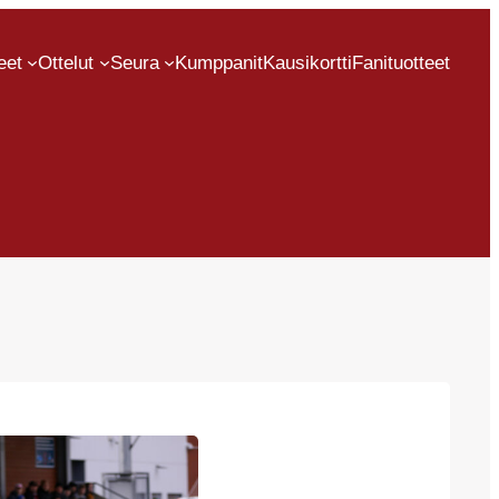
eet
Ottelut
Seura
Kumppanit
Kausikortti
Fanituotteet