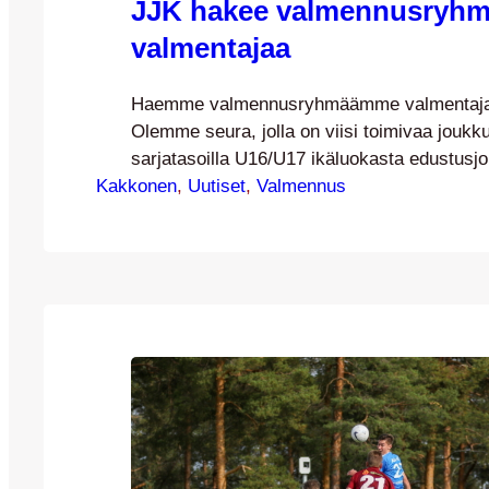
JJK hakee valmennusryh
valmentajaa
Haemme valmennusryhmäämme valmentaja
Olemme seura, jolla on viisi toimivaa joukku
sarjatasoilla U16/U17 ikäluokasta edustus
Kakkonen
Toimimme tiiviissä yhteistyössä lähiseurojen 
, 
Uutiset
, 
Valmennus
JJK junioreiden kanssa. Etsimme oto-valme
olisi innokas kehittämään ja kehittymään v
osana valmennusryhmää. Valmentajan toimi
JJK:n U21–joukkueen päävalmentajana toi
Joukkueena U21 pelaa Miesten Kolmosessa
Joukkueen toiminta omana ryhmänä aloitt