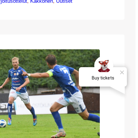
 2002 syntynyt keskikenttäpelaaja Daniel
joitusottelut
, 
Kakkonen
, 
Uutiset
K:hon SJK Akatemian riveistä. Viimeisen
an Seinäjoella pelannut Säily on ehtinyt
 huolimatta edustaa jo viittä eri seuraa
ään. Norjalaisseura Gjerdrumissa
ttanut nuorukainen…