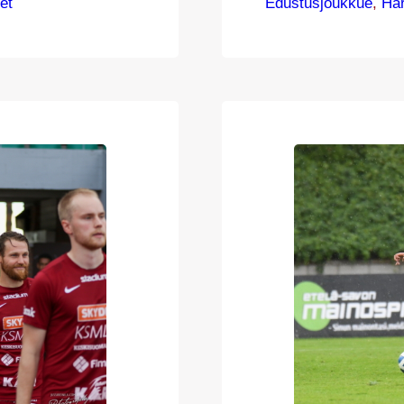
jan palosta
et
Edustusjoukkue
vuotias, vuonna
, 
Har
vallisuussyistä.
Säily siirtyy JJ
loitti ottelun
kahden kauden aj
 joutui
nuoresta iästään
ennen SJK-pesti
jalkapallon aloi