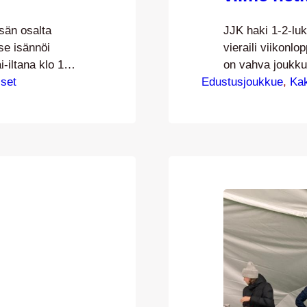
sän osalta
JJK haki 1-2-luk
se isännöi
vieraili viikonl
-iltana klo 19
on vahva joukkue
iset
Edustusjoukkue
muodostuikin lop
, 
Ka
iesten
JJK:n johtoon ju
FCV ja
ensimmäisen sar
i. Perjantaina
kotijoukkue pääs
elaavat
jälkeen. JJK:n pa
ta…
mahdollisella h