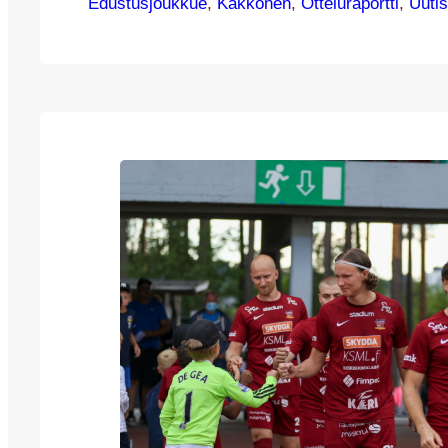
Edustusjoukkue
tuntia alkuperäistä pidempään, kun Rautpoh
, 
Kakkonen
, 
Otteluraportti
, 
Uutis
levinneet savut viivästyttivät pelin alkua tur
Klo 19 päästiin kuitenkin starttaamaan. JJK a
vahvasti ja Lauri-Eemil Vetri RoPS:n maalilla
torjuntatöihin jo alkuhetkillä.…