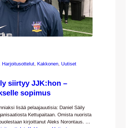
, 
Harjoitusottelut
, 
Kakkonen
, 
Uutiset
ly siirtyy JJK:hon –
kselle sopimus
niaksi lisää pelaajauutisia: Daniel Säily
ganisaatiosta Kettupaitaan. Omista nuorista
uolestaan kirjoittanut Aleks Norontaus. 19-