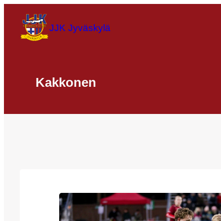
Siirry
sisältöön
JJK Jyväskylä
Kakkonen