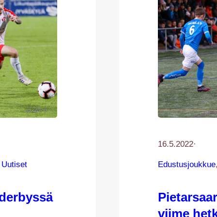
16.5.2022
·
 
Uutiset
Edustusjoukkue
 derbyssä
Pietarsaa
viime het