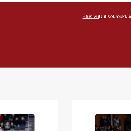
Etusivu
Uutiset
Joukku