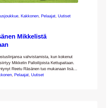
usjoukkue
, 
Kakkonen
, 
Pelaajat
, 
Uutiset
änen Mikkelistä
aan
ustuslinjansa vahvistamista, kun kokenut
irtyy Mikkelin Palloilijoista Kettupaitaan.
ntynyt Reetu Räsänen tuo mukanaan lisää
 puolustuspäähän. MP:n luottotopparina
kkonen
, 
Pelaajat
, 
Uutiset
 kautta pelannut Räsänen muuttaa
tojen perässä ja vaihtaa alkavalla kaudella
nuttuun. – Syksyllä 2020 sain
a ensimmäiset puolitoista vuotta opiskelin
t tuli sitten…