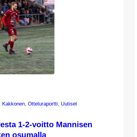
, 
Kakkonen
, 
Otteluraportti
, 
Uutiset
resta 1-2-voitto Mannisen
ken osumalla