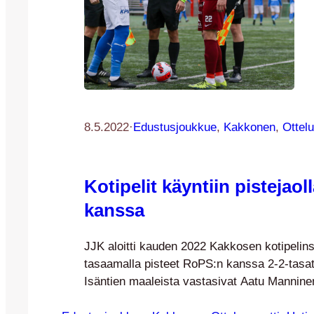
8.5.2022
·
Edustusjoukkue
, 
Kakkonen
, 
Ottelu
Kotipelit käyntiin pistejao
kanssa
JJK aloitti kauden 2022 Kakkosen kotipelins
tasaamalla pisteet RoPS:n kanssa 2-2-tasat
Isäntien maaleista vastasivat Aatu Manninen
Saarikko. Kotiavausta jouduttiin odottamaan 