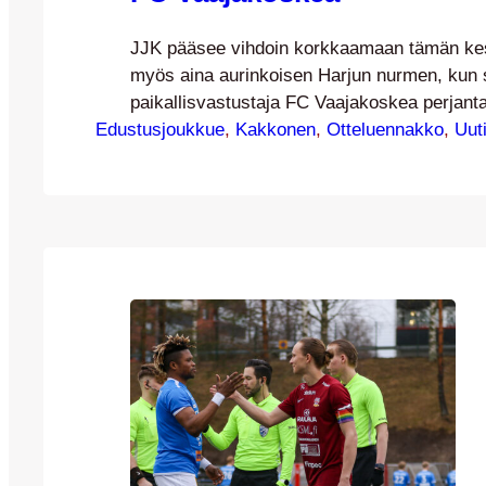
JJK pääsee vihdoin korkkaamaan tämän ke
myös aina aurinkoisen Harjun nurmen, kun 
paikallisvastustaja FC Vaajakoskea perjantai
Edustusjoukkue
pelattavassa kamppailussa. Tänä vuonna
, 
Kakkonen
, 
Otteluennakko
, 
Uut
jyväskyläläisjoukkueiden välillä pelataan M
Kakkosessa peräti kuusi derbyä, kun JJK, 
Komeetat kohtaavat kaikki toisensa kahdest
nähdään näistä ensimmäinen. JJK ja FCV p
samassa Kakkosen C-lohkossa nyt kolmat