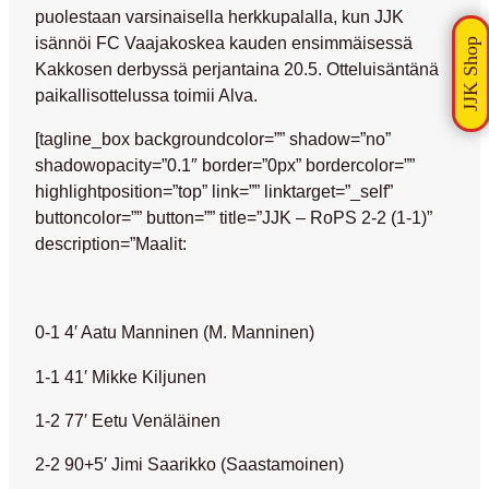
puolestaan varsinaisella herkkupalalla, kun JJK
isännöi FC Vaajakoskea kauden ensimmäisessä
Kakkosen derbyssä perjantaina 20.5. Otteluisäntänä
paikallisottelussa toimii Alva.
[tagline_box backgroundcolor=”” shadow=”no”
shadowopacity=”0.1″ border=”0px” bordercolor=””
highlightposition=”top” link=”” linktarget=”_self”
buttoncolor=”” button=”” title=”JJK – RoPS 2-2 (1-1)”
description=”Maalit:
0-1 4′ Aatu Manninen (M. Manninen)
1-1 41′ Mikke Kiljunen
1-2 77′ Eetu Venäläinen
2-2 90+5′ Jimi Saarikko (Saastamoinen)