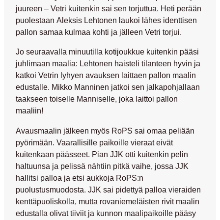
juureen – Vetri kuitenkin sai sen torjuttua. Heti perään
puolestaan
Aleksis Lehtonen
laukoi lähes identtisen
pallon samaa kulmaa kohti ja jälleen Vetri torjui.
Jo seuraavalla minuutilla kotijoukkue kuitenkin pääsi
juhlimaan maalia: Lehtonen haisteli tilanteen hyvin ja
katkoi Vetrin lyhyen avauksen laittaen pallon maalin
edustalle.
Mikko Manninen
jatkoi sen jalkapohjallaan
taakseen toiselle Manniselle, joka laittoi pallon
maaliin!
Avausmaalin jälkeen myös RoPS sai omaa peliään
pyörimään. Vaarallisille paikoille vieraat eivät
kuitenkaan päässeet. Pian JJK otti kuitenkin pelin
haltuunsa ja pelissä nähtiin pitkä vaihe, jossa JJK
hallitsi palloa ja etsi aukkoja RoPS:n
puolustusmuodosta. JJK sai pidettyä palloa vieraiden
kenttäpuoliskolla, mutta rovaniemeläisten rivit maalin
edustalla olivat tiiviit ja kunnon maalipaikoille pääsy