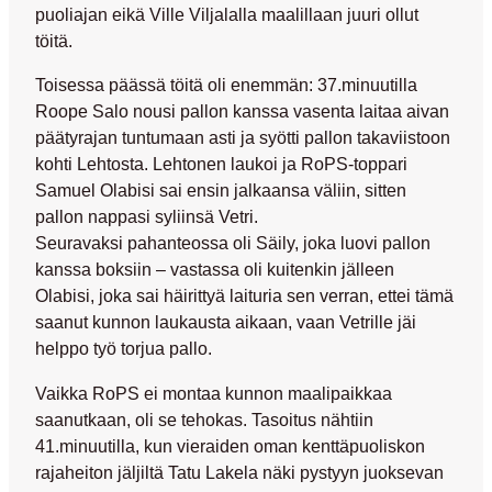
puoliajan eikä
Ville Viljalalla
maalillaan juuri ollut
töitä.
Toisessa päässä töitä oli enemmän: 37.minuutilla
Roope Salo
nousi pallon kanssa vasenta laitaa aivan
päätyrajan tuntumaan asti ja syötti pallon takaviistoon
kohti Lehtosta. Lehtonen laukoi ja RoPS-toppari
Samuel Olabisi
sai ensin jalkaansa väliin, sitten
pallon nappasi syliinsä Vetri.
Seuravaksi pahanteossa oli Säily, joka luovi pallon
kanssa boksiin – vastassa oli kuitenkin jälleen
Olabisi, joka sai häirittyä laituria sen verran, ettei tämä
saanut kunnon laukausta aikaan, vaan Vetrille jäi
helppo työ torjua pallo.
Vaikka RoPS ei montaa kunnon maalipaikkaa
saanutkaan, oli se tehokas. Tasoitus nähtiin
41.minuutilla, kun vieraiden oman kenttäpuoliskon
rajaheiton jäljiltä
Tatu Lakela
näki pystyyn juoksevan