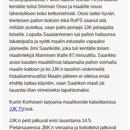
kentälle tullut
Shirman Osso
ja maalille nousi
lähestulkoon koko kettumiehistö. Osso laittoi hyvän,
kierteisen pallon boksiin eikä RoPS saanut sitä
millään purettua, vaan pallo pomppi JJK-pelaajalta
toiselle. Lopulta Saastamoinen sai pallon haltuunsa
takatolpalla ja syötti maalin edustalle vapaaksi
jääneelle
Jimi Saarikolle
, joka tuli kentälle toisen
maalintekijä Mannisen tilalle 87.minuutilla. Saarikko
avasi kauden maalitilinsä lataamalla pallon voimalla
maalin kattoon ja toi JJK:n tasoihin viidennellä
lisäaikaminuutilla! Maalin jälkeen ei ottelua enää
ehditty laittaa käyntiin, vaan Saarikon maali jäi
lauantai-illan viimeiseksi tapahtumaksi.
Kuriiri Korhosen tarjoama maalikooste katsottavissa
JJK TV
:ssä.
JJK:n pelit jatkuvat ensi lauantaina 14.5.
Pietarsaaressa JBK:n vieraana ja kotiottelut jatkuvat