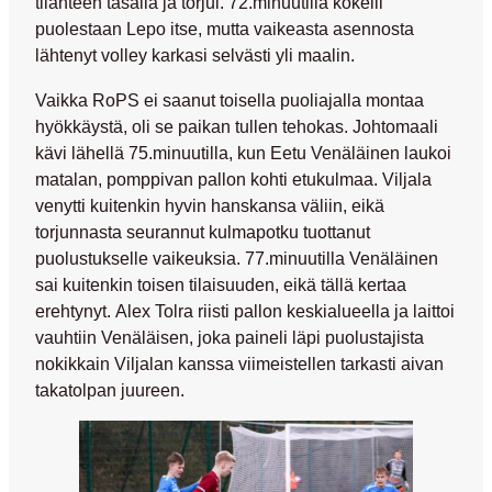
tilanteen tasalla ja torjui. 72.minuutilla kokeili
puolestaan Lepo itse, mutta vaikeasta asennosta
lähtenyt volley karkasi selvästi yli maalin.
Vaikka RoPS ei saanut toisella puoliajalla montaa
hyökkäystä, oli se paikan tullen tehokas. Johtomaali
kävi lähellä 75.minuutilla, kun
Eetu Venäläinen
laukoi
matalan, pomppivan pallon kohti etukulmaa. Viljala
venytti kuitenkin hyvin hanskansa väliin, eikä
torjunnasta seurannut kulmapotku tuottanut
puolustukselle vaikeuksia. 77.minuutilla Venäläinen
sai kuitenkin toisen tilaisuuden, eikä tällä kertaa
erehtynyt.
Alex Tolra
riisti pallon keskialueella ja laittoi
vauhtiin Venäläisen, joka paineli läpi puolustajista
nokikkain Viljalan kanssa viimeistellen tarkasti aivan
takatolpan juureen.