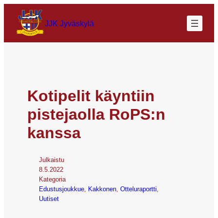
JJK Jyväskylä
Kotipelit käyntiin
pistejaolla RoPS:n
kanssa
Julkaistu
8.5.2022
Kategoria
Edustusjoukkue
, 
Kakkonen
, 
Otteluraportti
, 
Uutiset