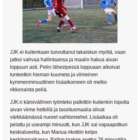
JJK ei kuitenkaan luovuttanut takaiskun myötä, vaan
jatkoi vahvaa hallintaansa ja maalin hakua aivan
loppuun asti. Pelin lähestyessä loppuaan alkoivat
tunteetkin hieman kuumeta ja viimeinen
kymmenminuuttinen lisäaikoineen oli melko
rikkonaista peliä.
JJK:n kärsivällinen työnteko palkittiin kuitenkin lopulta
aivan viime hetkillä ja tasoitusmaalia olivat
värkkäämässä nuoret vaihtomiehet. Lisäaikaa oli
pelattu jo useampi minuutti, kun JJK sai vapaapotkun
keskialueelta, kun Manua rikottiin kelpo
keskityspaikassa. Pallon taakse asettui 76.minuutilla