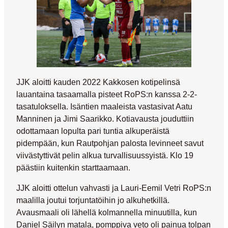
JJK aloitti kauden 2022 Kakkosen kotipelinsä
lauantaina tasaamalla pisteet RoPS:n kanssa 2-2-
tasatuloksella. Isäntien maaleista vastasivat
Aatu
Manninen
ja
Jimi Saarikko
. Kotiavausta jouduttiin
odottamaan lopulta pari tuntia alkuperäistä
pidempään, kun Rautpohjan palosta levinneet savut
viivästyttivät pelin alkua turvallisuussyistä. Klo 19
päästiin kuitenkin starttaamaan.
JJK aloitti ottelun vahvasti ja
Lauri-Eemil Vetri
RoPS:n
maalilla joutui torjuntatöihin jo alkuhetkillä.
Avausmaali oli lähellä kolmannella minuutilla, kun
Daniel Säilyn
matala, pomppiva veto oli painua tolpan