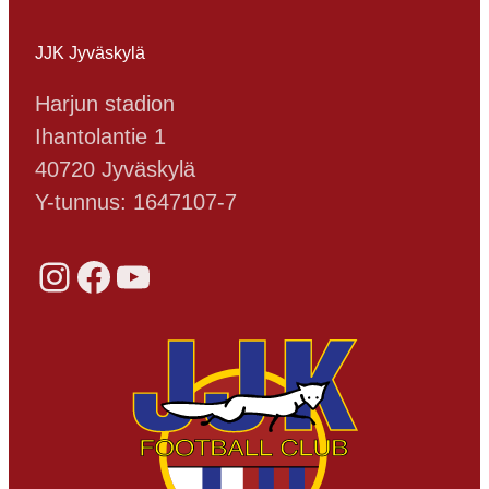
JJK Jyväskylä
Harjun stadion
Ihantolantie 1
40720 Jyväskylä
Y-tunnus: 1647107-7
Instagram
Facebook
YouTube