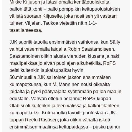
Mikke Kiljusen
ja latasi omalta kenttäpuoliskolta
pallon tätä kohti – pallo pomppikin kettupuolustuksen
välistä suoraan Kiljuselle, joka nosti sen yli vastaan
tulleen Viljalan. Taukoa vietettiin näin 1-1-
tasatilanteessa.
JJK suoritti tauolla ensimmäisen vaihtonsa, kun Säily
vaihtui vasemmalla laidalla
Robin Saastamoiseen
.
Saastamoinen olikin alusta vieraiden kiusana ja haki
maalipaikkaa jo aivan puoliajan alkuhetkillä. RoPS
peitti kuitenkin laukaisupaikat hyvin.
50.minuutilla JJK sai toisen jakson ensimmäisen
kulmapotkunsa, kun M. Manninen nousi oikealta
laidalta ja pyrki päätyrajalta syöttämään palloa maalin
edustalle. Vahvan ottelun pelannut RoPS-kippari
Olabisi oli kuitenkin jälleen välissä ja katkoi tilanteen
kulmapotkuksi. Kulmapotku tavoitti puolestaan JJK-
toppari
Reetu Räsäsen
, joka olikin vähällä iskeä
ensimmäisen maalinsa kettupaidassa – pusku painui