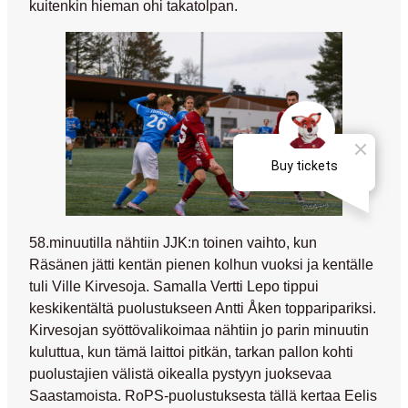
kuitenkin hieman ohi takatolpan.
58.minuutilla nähtiin JJK:n toinen vaihto, kun
Räsänen jätti kentän pienen kolhun vuoksi ja kentälle
tuli
Ville Kirvesoja
. Samalla
Vertti Lepo
tippui
keskikentältä puolustukseen
Antti Åken
topparipariksi.
Kirvesojan syöttövalikoimaa nähtiin jo parin minuutin
kuluttua, kun tämä laittoi pitkän, tarkan pallon kohti
puolustajien välistä oikealla pystyyn juoksevaa
Saastamoista. RoPS-puolustuksesta tällä kertaa
Eelis