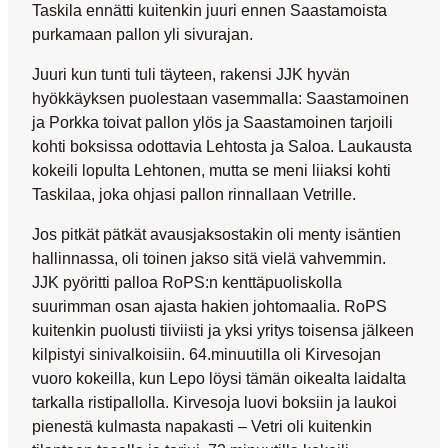
Taskila
ennätti kuitenkin juuri ennen Saastamoista
purkamaan pallon yli sivurajan.
Juuri kun tunti tuli täyteen, rakensi JJK hyvän
hyökkäyksen puolestaan vasemmalla: Saastamoinen
ja Porkka toivat pallon ylös ja Saastamoinen tarjoili
kohti boksissa odottavia Lehtosta ja Saloa. Laukausta
kokeili lopulta Lehtonen, mutta se meni liiaksi kohti
Taskilaa, joka ohjasi pallon rinnallaan Vetrille.
Jos pitkät pätkät avausjaksostakin oli menty isäntien
hallinnassa, oli toinen jakso sitä vielä vahvemmin.
JJK pyöritti palloa RoPS:n kenttäpuoliskolla
suurimman osan ajasta hakien johtomaalia. RoPS
kuitenkin puolusti tiiviisti ja yksi yritys toisensa jälkeen
kilpistyi sinivalkoisiin. 64.minuutilla oli Kirvesojan
vuoro kokeilla, kun Lepo löysi tämän oikealta laidalta
tarkalla ristipallolla. Kirvesoja luovi boksiin ja laukoi
pienestä kulmasta napakasti – Vetri oli kuitenkin