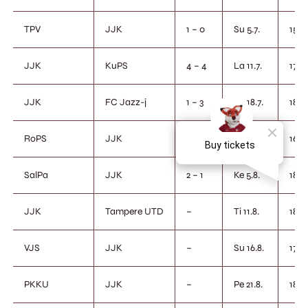
TPV
JJK
1 – 0
Su 5.7.
15.0
JJK
KuPS
4 – 4
La 11.7.
17.0
JJK
FC Jazz-j
1 – 3
La 18.7.
18.3
RoPS
JJK
4 – 0
La 25.7.
16.0
SalPa
JJK
2 – 1
Ke 5.8.
18.3
JJK
Tampere UTD
–
Ti 11.8.
18.3
VJS
JJK
–
Su 16.8.
17.0
PKKU
JJK
–
Pe 21.8.
18.3