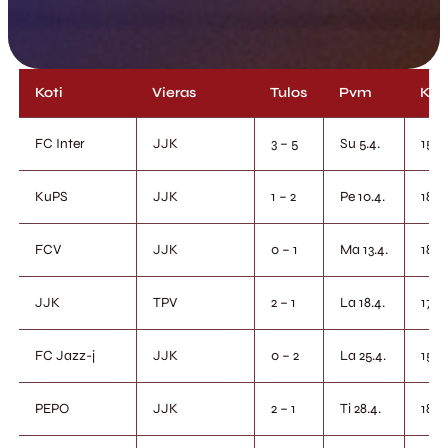
Koti
Vieras
Tulos
Pvm
Klo
FC Inter
JJK
3 – 5
Su 5.4.
15.0
KuPS
JJK
1 – 2
Pe 10.4.
18.3
FCV
JJK
0 – 1
Ma 13.4.
18.3
JJK
TPV
2 – 1
La 18.4.
17.0
FC Jazz-j
JJK
0 – 2
La 25.4.
15.0
PEPO
JJK
2 – 1
Ti 28.4.
18.3