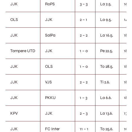
JJK
RoPS
3 – 3
La 2.5.
16.0
OLS
JJK
2 – 1
La 9.5.
14.0
JJK
SalPa
2 – 2
La 16.5.
18.3
Tampere UTD
JJK
1 – 0
Pe 22.5.
18.3
JJK
OLS
1 – 0
To 28.5.
18.3
JJK
VJS
2 – 2
Ti 2.6.
18.3
JJK
PKKU
1 – 3
La 6.6.
18.3
KPV
JJK
2 – 3
La 13.6.
17.0
JJK
FC Inter
11 – 1
To 25.6.
19.0