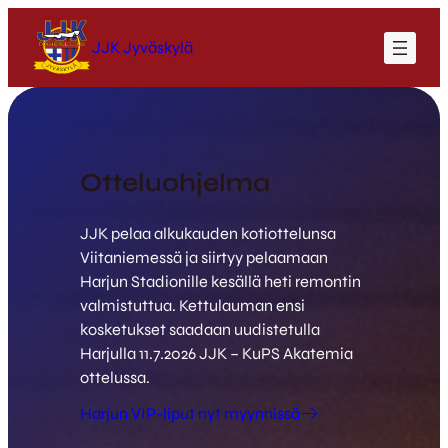
Siirry
sisältöön
JJK Jyväskylä
Otteluohjelma
JJK pelaa alkukauden kotiottelunsa
Viitaniemessä ja siirtyy pelaamaan
Harjun Stadionille kesällä heti remontin
valmistuttua. Kettulauman ensi
kosketukset saadaan uudistetulla
Harjulla 11.7.2026 JJK – KuPS Akatemia
ottelussa.
Harjun VIP-liput nyt myynnissä