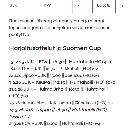
JJK
KPV
–
La 29.8.
14.0
Runkosarjan jälkeen pelataan ylempi ja alempi
loppusarja, jona otteluohjelma selviää runkosarjan
päätyttyä
Harjoitusottelut ja Suomen Cup
13.12.25 JJK – FCV || 16:30 || Huhtahalli
(HO) 4-0
18.1.26 TPV – JJK || 16:30 || Pirkkahalli (HO) 2-2
24.1.26 Jippo – JJK || 15:00 || Joensuu (HO) 2-1
7.2.26 JJK – KeuPa || 12:15 || Huhtahalli (HO) 10-0
21.2.26 JJK – HuimaUrho || 16:30 || Huhtahalli
(HO) 7-0
7.3.26 HuimaUrho – JJK || 16:00 || Äänekoski (HO) 4-1
14.3.26 JJK – Jippo || 16:30 || Huhtahalli (HO)
PERUTTU
21.3.26 FCV – JJK || 14:00 || Huhtahalli (HO) 1-4