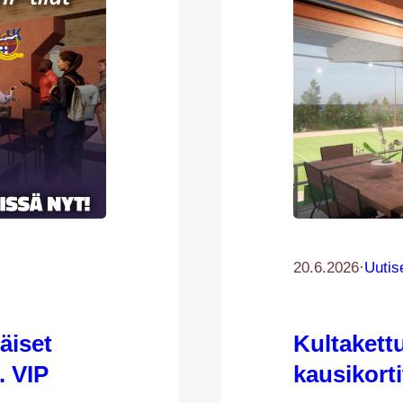
20.6.2026
·
Uutis
äiset
Kultakett
. VIP
kausikorti