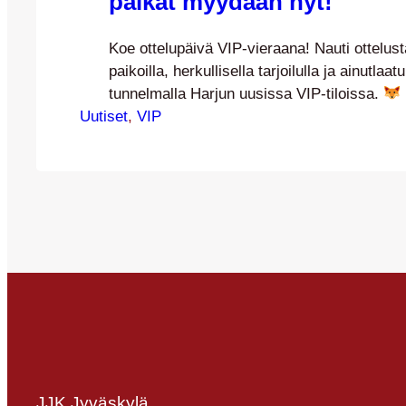
paikat myydään nyt!
Koe ottelupäivä VIP-vieraana! Nauti ottelust
paikoilla, herkullisella tarjoilulla ja ainutlaatu
tunnelmalla Harjun uusissa VIP-tiloissa.
Uutiset
– 99 €
, 
VIP
Hopeakettu VIP – 49 € (LOPPUU
PELISSÄ) Myynti ja lisätiedot:Janne Mäkel
014janne.makela@jjk.fi
JJK Jyväskylä