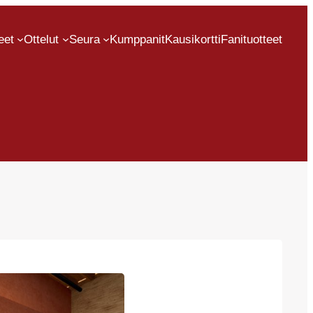
eet
Ottelut
Seura
Kumppanit
Kausikortti
Fanituotteet