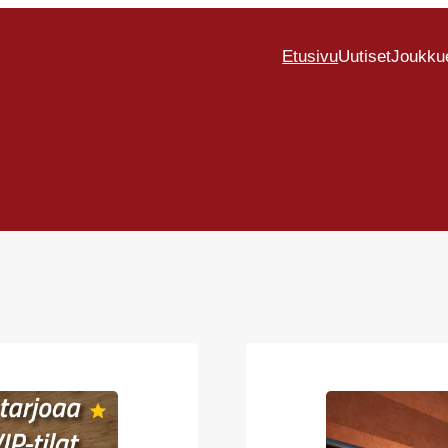
Etusivu
Uutiset
Joukku