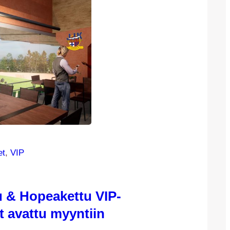
et
, 
VIP
u & Hopeakettu VIP-
t avattu myyntiin