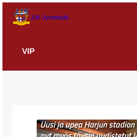
Siirry
sisältöön
JJK Jyväskylä
VIP