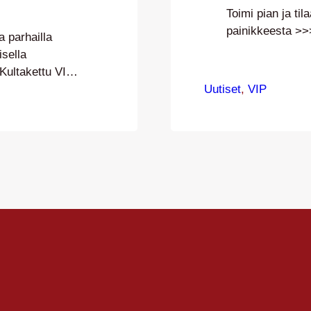
Toimi pian ja ti
painikkeesta >>
a parhailla
isella
Kultakettu VIP
NMYYTY 11.8.
Uutiset
, 
VIP
ä0500 185