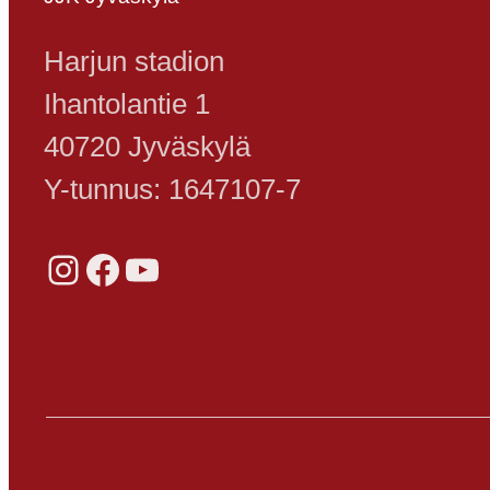
Harjun stadion
Ihantolantie 1
40720 Jyväskylä
Y-tunnus: 1647107-7
Instagram
Facebook
YouTube