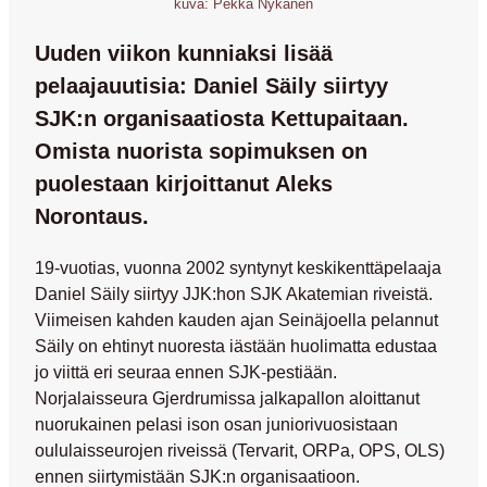
kuva: Pekka Nykänen
Uuden viikon kunniaksi lisää
pelaajauutisia: Daniel Säily siirtyy
SJK:n organisaatiosta Kettupaitaan.
Omista nuorista sopimuksen on
puolestaan kirjoittanut Aleks
Norontaus.
19-vuotias, vuonna 2002 syntynyt keskikenttäpelaaja
Daniel Säily
siirtyy JJK:hon SJK Akatemian riveistä.
Viimeisen kahden kauden ajan Seinäjoella pelannut
Säily on ehtinyt nuoresta iästään huolimatta edustaa
jo viittä eri seuraa ennen SJK-pestiään.
Norjalaisseura Gjerdrumissa jalkapallon aloittanut
nuorukainen pelasi ison osan juniorivuosistaan
oululaisseurojen riveissä (Tervarit, ORPa, OPS, OLS)
ennen siirtymistään SJK:n organisaatioon.