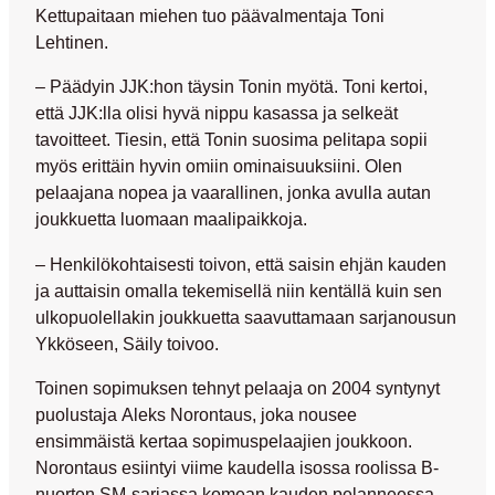
Kettupaitaan miehen tuo päävalmentaja
Toni
Lehtinen
.
– Päädyin JJK:hon täysin Tonin myötä. Toni kertoi,
että JJK:lla olisi hyvä nippu kasassa ja selkeät
tavoitteet. Tiesin, että Tonin suosima pelitapa sopii
myös erittäin hyvin omiin ominaisuuksiini. Olen
pelaajana nopea ja vaarallinen, jonka avulla autan
joukkuetta luomaan maalipaikkoja.
– Henkilökohtaisesti toivon, että saisin ehjän kauden
ja auttaisin omalla tekemisellä niin kentällä kuin sen
ulkopuolellakin joukkuetta saavuttamaan sarjanousun
Ykköseen, Säily toivoo.
Toinen sopimuksen tehnyt pelaaja on 2004 syntynyt
puolustaja
Aleks Norontaus
, joka nousee
ensimmäistä kertaa sopimuspelaajien joukkoon.
Norontaus esiintyi viime kaudella isossa roolissa B-
nuorten SM-sarjassa komean kauden pelanneessa