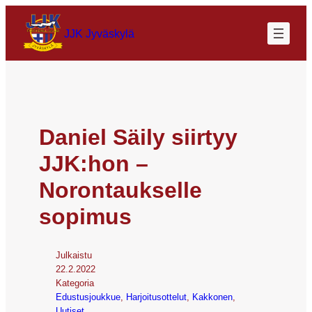
JJK Jyväskylä
Daniel Säily siirtyy
JJK:hon –
Norontaukselle
sopimus
Julkaistu
22.2.2022
Kategoria
Edustusjoukkue
, 
Harjoitusottelut
, 
Kakkonen
, 
Uutiset