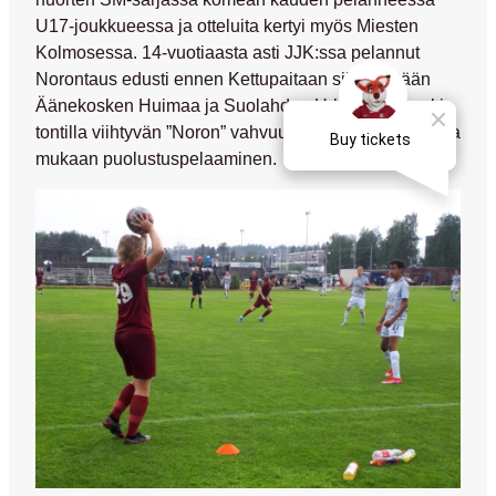
U17-joukkueessa ja otteluita kertyi myös Miesten
Kolmosessa. 14-vuotiaasta asti JJK:ssa pelannut
Norontaus edusti ennen Kettupaitaan siirtymistään
Äänekosken Huimaa ja Suolahden Urhoa. Laitapakin
tontilla viihtyvän ”Noron” vahvuus on omien sanojensa
mukaan puolustuspelaaminen.