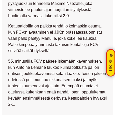
pystyjuoksun tehneelle
Maxime Nzezalle
, joka
viimeistelee puolustajan horjuttamisyrityksistä
huolimatta varmasti lukemiksi 2-0.
Kettupaidoilla on paikka tehdä jo kolmaskin osuma,
kun FCV:n avaaminen ei JJK:n prässätessä onnistu
vaan pallo päätyy Manulle, joka kokeilee kaukaa.
Pallo kimpoaa ylärimasta takaisin kentälle ja FCV
selviää säikähdyksellä.
55. minuutilla FCV pääsee iskemään kavennuksen,
kun
Antoine Lemarié
laukoo kulmapotkusta pallon
entisen joukkuekaverinsa selän taakse. Toisen jakson
edetessä peli muuttuu rikkonaisemmaksi ja myös
tunteet kuumenevat ajoittain. Enempää osumia ei
ottelussa kuitenkaan enää nähdä, joten loppulukemat
kevään ensimmäisestä derbystä Kettupaitojen hyväksi
2-1.