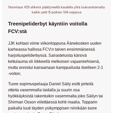
Norontaus #29 ahkeroi päättyneellä kaudella yhtä luukunottamatta
kaikki pelit B-poikien SM-sarjassa
Treenipeliderbyt käyntiin voitolla
FCV:stä
JJK kohtasi viime viikonloppuna Äänekosken uuden
karheassa hallissa FCV:n talven ensimmäisessä
harjoituspeliderbyssä. Sairasteluista kärsivä
kettulauma oli liikkeellä melkoisen vajaamiehisenä,
mutta onnistui kairaamaan kamppailusta itselleen 2-1
-voiton.
Tuore sopimuspelaaja Daniel Säily esitti pirteitä
otteita vasemmalla laidalla ja suurin osa
hyökkäyksistä rakentuikin vasemmalta joko Säilyn tai
Shirman Osson
viilettäessä kohti maalia. Topparin
paikalla luuti täyden ysikymppisen niinikään tuore