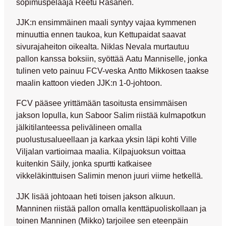
sopimuspelaaja
Reetu Räsänen
.
JJK:n ensimmäinen maali syntyy vajaa kymmenen
minuuttia ennen taukoa, kun Kettupaidat saavat
sivurajaheiton oikealta.
Niklas Nevala
murtautuu
pallon kanssa boksiin, syöttää
Aatu Manniselle
, jonka
tulinen veto painuu FCV-veska
Antto Mikkosen
taakse
maalin kattoon vieden JJK:n 1-0-johtoon.
FCV pääsee yrittämään tasoitusta ensimmäisen
jakson lopulla, kun
Saboor Salim
riistää kulmapotkun
jälkitilanteessa pelivälineen omalla
puolustusalueellaan ja karkaa yksin läpi kohti
Ville
Viljalan
vartioimaa maalia. Kilpajuoksun voittaa
kuitenkin Säily, jonka spurtti katkaisee
vikkeläkinttuisen Salimin menon juuri viime hetkellä.
JJK lisää johtoaan heti toisen jakson alkuun.
Manninen riistää pallon omalla kenttäpuoliskollaan ja
toinen Manninen (
Mikko
) tarjoilee sen eteenpäin