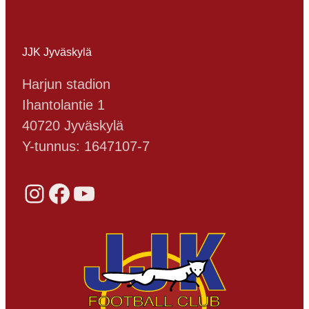
JJK Jyväskylä
Harjun stadion
Ihantolantie 1
40720 Jyväskylä
Y-tunnus: 1647107-7
Instagram
Facebook
YouTube