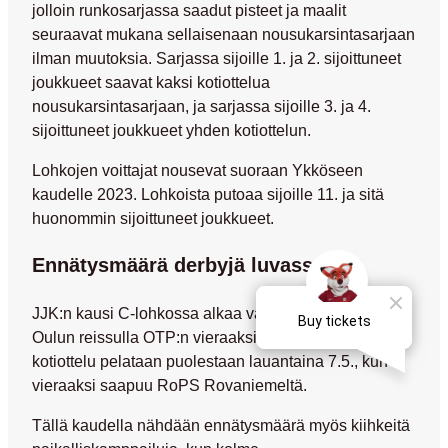
jolloin runkosarjassa saadut pisteet ja maalit
seuraavat mukana sellaisenaan nousukarsintasarjaan
ilman muutoksia. Sarjassa sijoille 1. ja 2. sijoittuneet
joukkueet saavat kaksi kotiottelua
nousukarsintasarjaan, ja sarjassa sijoille 3. ja 4.
sijoittuneet joukkueet yhden kotiottelun.
Lohkojen voittajat nousevat suoraan Ykköseen
kaudelle 2023. Lohkoista putoaa sijoille 11. ja sitä
huonommin sijoittuneet joukkueet.
Ennätysmäärä derbyjä luvassa
JJK:n kausi C-lohkossa alkaa vappuaattona 30.4.
Oulun reissulla OTP:n vieraaksi. Ensimmäinen
kotiottelu pelataan puolestaan lauantaina 7.5., kun
vieraaksi saapuu RoPS Rovaniemeltä.
Tällä kaudella nähdään ennätysmäärä myös kiihkeitä