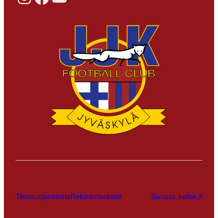
Tietosuojaseloste
Rekisteriseloste
Sivusto: kallek.fi