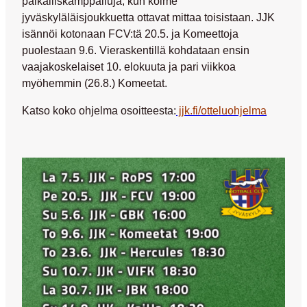
paikalliskamppailuja, kun kolme
jyväskyläläisjoukkuetta ottavat mittaa toisistaan. JJK
isännöi kotonaan FCV:tä 20.5. ja Komeettoja
puolestaan 9.6. Vieraskentillä kohdataan ensin
vaajakoskelaiset 10. elokuuta ja pari viikkoa
myöhemmin (26.8.) Komeetat.
Katso koko ohjelma osoitteesta:
jjk.fi/otteluohjelma