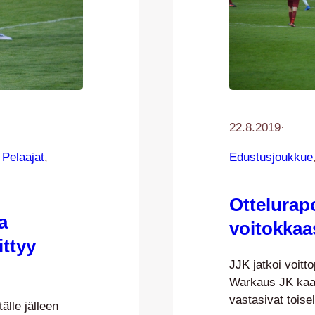
22.8.2019
·
 
Pelaajat
, 
Edustusjoukkue
Ottelurapo
a
voitokkaa
ittyy
JJK jatkoi voitt
Warkaus JK kaat
vastasivat toise
lle jälleen