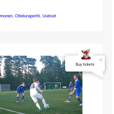
moinen. Kentällä nähtiin myös uusi
veksestä siirtynyt Niilo Jokinen teki
tupaidassa. Avauspuoliajalla JJK sai
lmonen
, 
Otteluraportti
, 
Uutiset
 ei maaleja – vierasjoukkueen puolustus
a hyvin jo ennen Kettupaitojen pääsyä aivan
e…