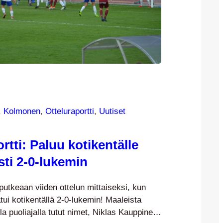
, 
Kolmonen
, 
Otteluraportti
, 
Uutiset
rtti: Paluu kotikentälle
sti 2-0-lukemin
oputkeaan viiden ottelun mittaiseksi, kun
ui kotikentällä 2-0-lukemin! Maaleista
lla puoliajalla tutut nimet, Niklas Kauppinen