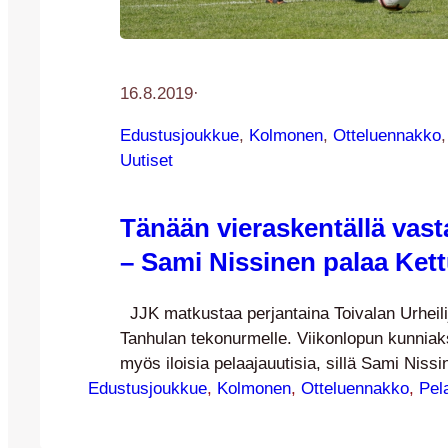
16.8.2019
·
Edustusjoukkue
, 
Kolmonen
, 
Otteluennakko
,
Uutiset
Tänään vieraskentällä vas
– Sami Nissinen palaa Ket
JJK matkustaa perjantaina Toivalan Urheili
Tanhulan tekonurmelle. Viikonlopun kunnia
myös iloisia pelaajauutisia, sillä Sami Niss
Edustusjoukkue
loppukaudeksi takaisin Kettupaitaan. Kettup
, 
Kolmonen
, 
Otteluennakko
, 
Pel
suuntaavat tänään bussin nokan kohti Siilin
ja Tanhulan tekonurmea, missä ToU isännöi 