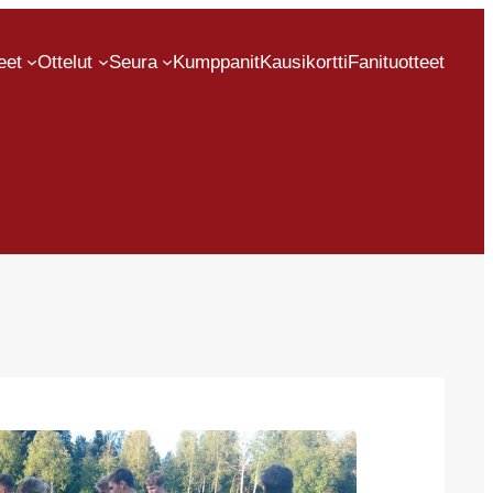
eet
Ottelut
Seura
Kumppanit
Kausikortti
Fanituotteet