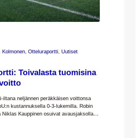
, 
Kolmonen
, 
Otteluraportti
, 
Uutiset
rtti: Toivalasta tuomisina
voitto
ai-iltana neljännen peräkkäisen voittonsa
oU:n kustannuksella 0-3-lukemilla. Robin
 Niklas Kauppinen osuivat avausjaksolla ja
etöi Lauri Seilonen. JJK aloitti vahvasti ja
jo 12.minuutilla. Isäntien maalille syntyi
 päätteeksi lopulta Robin Saastamoinen