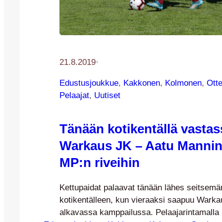
21.8.2019
·
Edustusjoukkue
, 
Kakkonen
, 
Kolmonen
, 
Ott
Pelaajat
, 
Uutiset
Tänään kotikentällä vastas
Warkaus JK – Aatu Mannine
MP:n riveihin
Kettupaidat palaavat tänään lähes seitsemän
kotikentälleen, kun vieraaksi saapuu Warka
alkavassa kamppailussa. Pelaajarintamalla