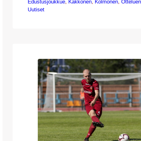
Edustusjoukkue
tapahtuu, kun koko uransa JJK:ssa pelannu
, 
Kakkonen
, 
Kolmonen
, 
Ottelue
Uutiset
Manninen siirtyy opiskelupaikan myötä lop
riveihin auttamaan joukkuetta Kakkosen
kärkikamppailussa. Viime kaudella sarjassa
yltänyt Warkaus JK on Kettupaidoille tuttu v
Kolmosesta vuosien ajalta ja kohtaamiset o