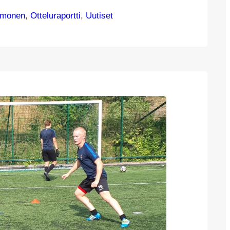
erkon perukoille. Kauden 11 maalillaan
lmonen
, 
Otteluraportti
, 
Uutiset
 nyt iskenyt Kettupaidoista eniten maaleja.