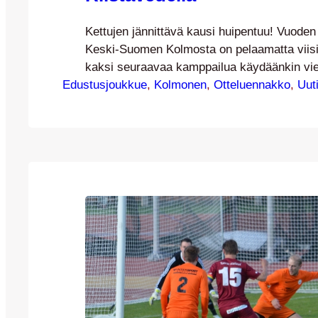
Kettujen jännittävä kausi huipentuu! Vuoden 
Keski-Suomen Kolmosta on pelaamatta viisi 
kaksi seuraavaa kamppailua käydäänkin vie
Edustusjoukkue
Huomenna sunnuntaina vastaan asettuu riis
, 
Kolmonen
, 
Otteluennakko
, 
Uut
sarjanousija AC Barca ja viikon päästä puo
matkustetaan kauden viimeisessä reissupel
sarjakolmosen SC Riverballin vieraaksi Jo
Riistaveteläinen AC Barca on yksi tämän k
nousijajoukkueista, joten Kettupaidat mat
Vartialan nurmelle…