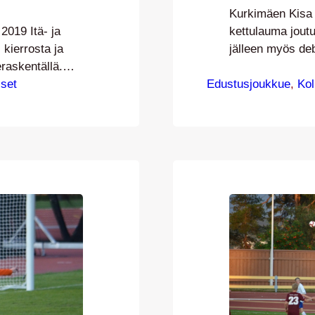
Kurkimäen Kisa p
2019 Itä- ja
kettulauma joutu
kierrosta ja
jälleen myös de
raskentällä.
liittynyt Joonas
taveteläinen
iset
Edustusjoukkue
Ottelussa nähti
, 
Ko
lestaan
JJK:n alakerrass
issä
pelasivat kuitenk
ensuuhun.
Artimo piti maa
auden
ottelussa putke
kaavat huomenna