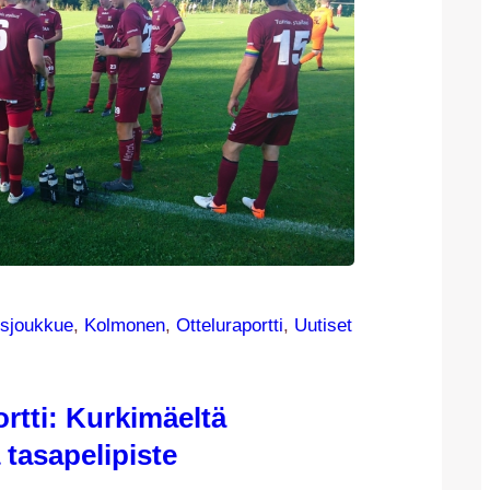
sjoukkue
, 
Kolmonen
, 
Otteluraportti
, 
Uutiset
rtti: Kurkimäeltä
 tasapelipiste