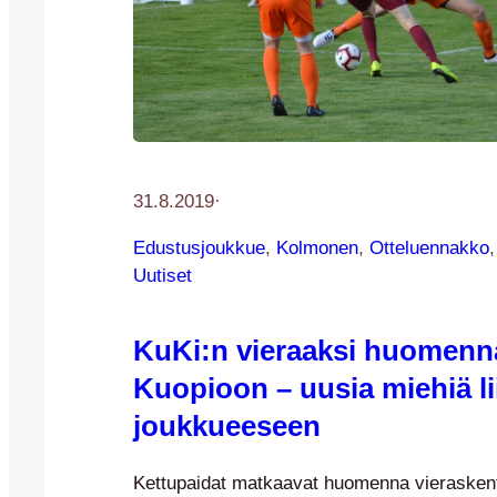
31.8.2019
·
Edustusjoukkue
, 
Kolmonen
, 
Otteluennakko
,
Uutiset
KuKi:n vieraaksi huomenn
Kuopioon – uusia miehiä li
joukkueeseen
Kettupaidat matkaavat huomenna vieraskentä