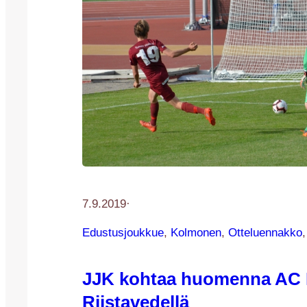
7.9.2019
·
Edustusjoukkue
, 
Kolmonen
, 
Otteluennakko
,
JJK kohtaa huomenna AC 
Riistavedellä