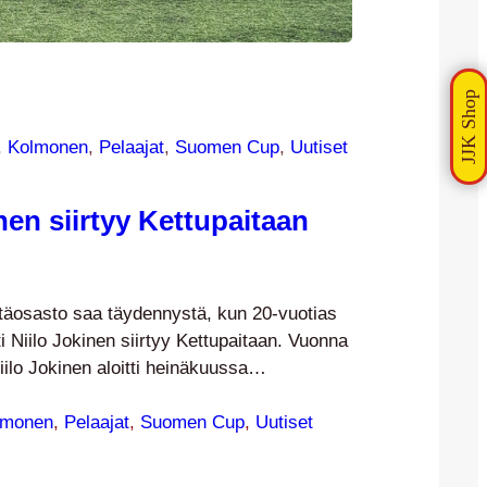
, 
Kolmonen
, 
Pelaajat
, 
Suomen Cup
, 
Uutiset
nen siirtyy Kettupaitaan
täosasto saa täydennystä, kun 20-vuotias
i Niilo Jokinen siirtyy Kettupaitaan. Vuonna
ilo Jokinen aloitti heinäkuussa
a Tikkakosken ilmasotakoulussa ja on
kuun alusta JJK:n mukana. Kuluvalla
lmonen
, 
Pelaajat
, 
Suomen Cup
, 
Uutiset
n on pelannut Ilveksen riveissä Miesten
en Cupia sekä A-nuorten SM-sarjan