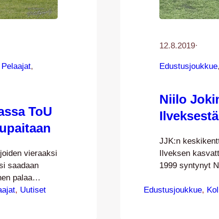
12.8.2019
·
 
Pelaajat
, 
Edustusjoukkue
Niilo Joki
tassa ToU
Ilveksestä
tupaitaan
JJK:n keskikent
joiden vieraaksi
Ilveksen kasvatt
ksi saadaan
1999 syntynyt Ni
inen palaa
asepalveluksens
aidat
aajat
, 
Uutiset
Edustusjoukkue
harjoitellut elo
, 
Ko
järven Toivalaa
kaudella Jokine
JJK:ta kello 19
Kakkosta, Suom