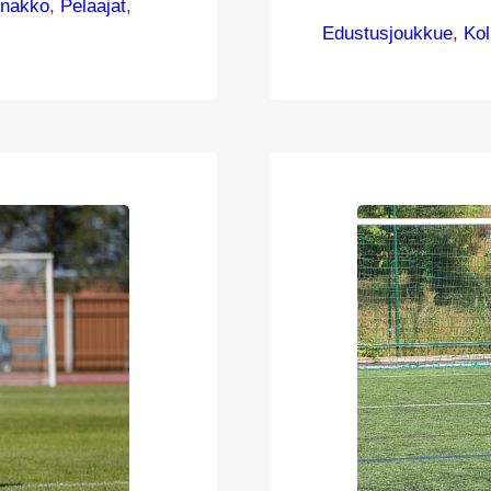
t Aatu
nnakko
, 
Pelaajat
, 
laittoi pallon v
pukaudeksi MP:n
Edustusjoukkue
, 
Ko
Saastamoinen on
ToU oli…
 neljänneksi
astustaja
vatkin olleet…