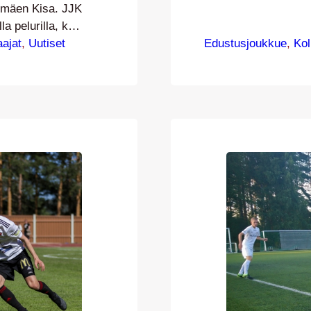
ja Robin Saasta
imäen Kisa. JJK
tuttavuus, kun Il
a pelurilla, kun
debyyttinsä Ket
arlin siirtyvät
aajat
, 
Uutiset
Edustusjoukkue
, 
Ko
paikkoja, mutta
iselle sijalle
katkoi tilanteit
menna
vaarallisimmill
ssa.
ättyi isäntien