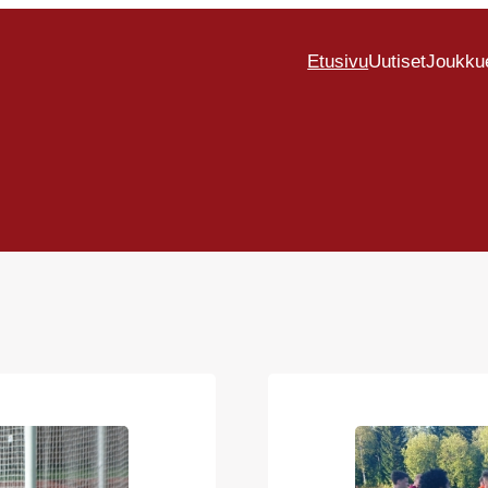
Etusivu
Uutiset
Joukku