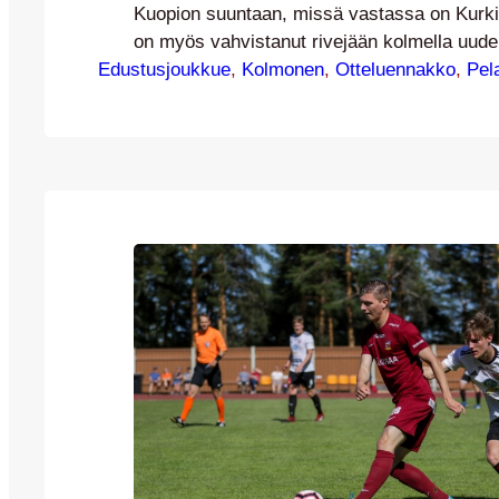
Kuopion suuntaan, missä vastassa on Kurk
on myös vahvistanut rivejään kolmella uudell
Edustusjoukkue
Joonas Madetoja, Juuso Eteläpää ja Matias S
, 
Kolmonen
, 
Otteluennakko
, 
Pel
viininpunaisiin. Viime kaudella Kolmosessa to
yltänyt Kurkimäen Kisa isännöi JJK:ta huo
sunnuntaina klo 16:30 alkavassa kamppailu
Joukkueiden aiempi kohtaaminen Harjulla pä
5-0 -voittoon, jonka…