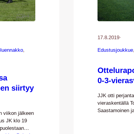
17.8.2019
·
eluennakko
, 
Edustusjoukkue
Ottelurapo
sa
0-3-vieras
n siirtyy
JJK otti perjant
vieraskentällä T
Saastamoinen ja
 viikon jälkeen
loppulukemat sin
us JK klo 19
iski avausmaalin 
 puolestaan
hässäkkä, jonka