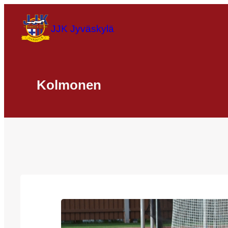
Siirry
sisältöön
JJK Jyväskylä
Kolmonen