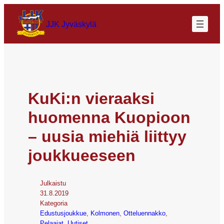
JJK Jyväskylä
KuKi:n vieraaksi
huomenna Kuopioon
– uusia miehiä liittyy
joukkueeseen
Julkaistu
31.8.2019
Kategoria
Edustusjoukkue
, 
Kolmonen
, 
Otteluennakko
, 
Pelaajat
, 
Uutiset