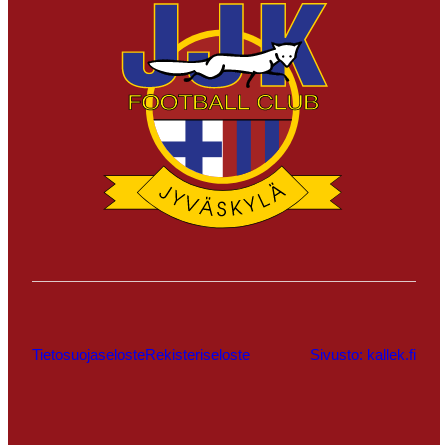
Tietosuojaseloste
Rekisteriseloste
Sivusto: kallek.fi