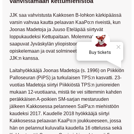
vahvistamaan kettumiehistöä
JJK saa vahvistusta Kakkosen B-lohkon kärkipäässä
varsin vahvaa kautta pelaavan KaaPo:n riveistä, kun
Joonas Madetoja
ja
Juuso Eteläpää
siirtyvät
loppukaudeksi Kettupaitaan. Molemmat miehet
saapuvat Jyväskylän yliopistoon liikuntatieteitä
opiskelemaan ja ovat solmineet pelaajasopimukset
JJK:n kanssa.
Laitahyökkääjä Joonas Madetoja (s. 1996) on Piikkiön
Palloseuran (PiPS) ja turkulaisen TPS:n kasvatti. 23-
vuotias Madetoja siirtyi Piikkiöstä TPS:n junioreiden
mukaan 12-vuotiaana, mistä tie vei sittemmin kahden
peräkkäisen A-poikien SM-sarjan mestaruuden
jälkeen Kakkosessa pelanneen SalPa:n miehistöön
kaudeksi 2017. Kaudelle 2018 hyökkääjä siirtyi
Kakkosessa pelaavan KaaPo:n joukkueeseen, jossa
hän on pelannut kuluvalla kaudella 16 ottelussa sekä