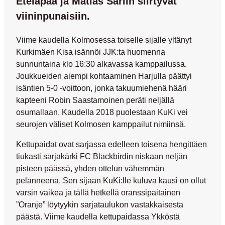
Eteläpää ja Matias Sarlin siirtyvät
viininpunaisiin.
Viime kaudella Kolmosessa toiselle sijalle yltänyt
Kurkimäen Kisa isännöi JJK:ta huomenna
sunnuntaina klo 16:30 alkavassa kamppailussa.
Joukkueiden aiempi kohtaaminen Harjulla päättyi
isäntien 5-0 -voittoon, jonka takuumiehenä hääri
kapteeni
Robin Saastamoinen
peräti neljällä
osumallaan. Kaudella 2018 puolestaan KuKi vei
seurojen väliset Kolmosen kamppailut nimiinsä.
Kettupaidat ovat sarjassa edelleen toisena hengittäen
tiukasti sarjakärki FC Blackbirdin niskaan neljän
pisteen päässä, yhden ottelun vähemmän
pelanneena. Sen sijaan KuKi:lle kuluva kausi on ollut
varsin vaikea ja tällä hetkellä oranssipaitainen
”Oranje” löytyykin sarjataulukon vastakkaisesta
päästä. Viime kaudella kettupaidassa Ykköstä