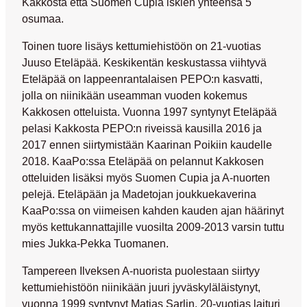
Kakkosta että Suomen Cupia iskien yhteensä 5
osumaa.
Toinen tuore lisäys kettumiehistöön on 21-vuotias
Juuso Eteläpää. Keskikentän keskustassa viihtyvä
Eteläpää on lappeenrantalaisen PEPO:n kasvatti,
jolla on niinikään useamman vuoden kokemus
Kakkosen otteluista. Vuonna 1997 syntynyt Eteläpää
pelasi Kakkosta PEPO:n riveissä kausilla 2016 ja
2017 ennen siirtymistään Kaarinan Poikiin kaudelle
2018. KaaPo:ssa Eteläpää on pelannut Kakkosen
otteluiden lisäksi myös Suomen Cupia ja A-nuorten
pelejä. Eteläpään ja Madetojan joukkuekaverina
KaaPo:ssa on viimeisen kahden kauden ajan häärinyt
myös kettukannattajille vuosilta 2009-2013 varsin tuttu
mies
Jukka-Pekka Tuomanen
.
Tampereen Ilveksen A-nuorista puolestaan siirtyy
kettumiehistöön niinikään juuri jyväskyläläistynyt,
vuonna 1999 syntynyt
Matias Sarlin
. 20-vuotias laituri