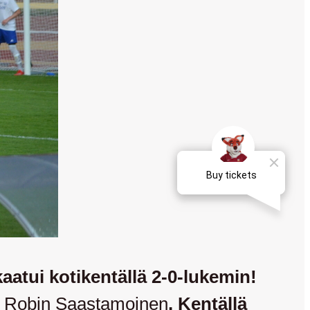
aatui kotikentällä 2-0-lukemin!
a
Robin Saastamoinen
. Kentällä