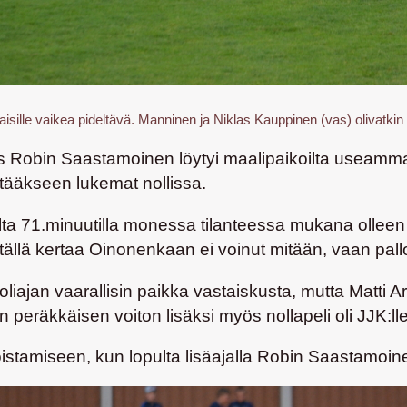
aisille vaikea pideltävä. Manninen ja Niklas Kauppinen (vas) olivatk
ös
Robin Saastamoinen
löytyi maalipaikoilta useamm
itääkseen lukemat nollissa.
lta 71.minuutilla monessa tilanteessa mukana olleen
ällä kertaa Oinonenkaan ei voinut mitään, vaan pallo
oliajan vaarallisin paikka vastaiskusta, mutta
Matti A
 peräkkäisen voiton lisäksi myös nollapeli oli JJK:ll
stamiseen, kun lopulta lisäajalla
Robin Saastamoin