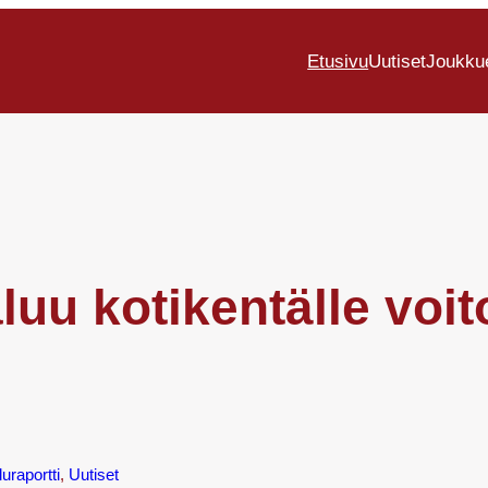
Etusivu
Uutiset
Joukku
aluu kotikentälle voit
luraportti
, 
Uutiset