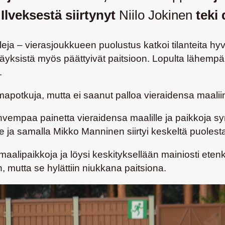
Ilveksestä siirtynyt
Niilo Jokinen
teki 
leja – vierasjoukkueen puolustus katkoi tilanteita h
kkäyksistä myös päättyivät paitsioon. Lopulta lähemp
.
apotkuja, mutta ei saanut palloa vieraidensa maaliin
vempaa painetta vieraidensa maalille ja paikkoja synt
le ja samalla
Mikko Manninen
siirtyi keskeltä puolest
maalipaikkoja ja löysi keskityksellään mainiosti eten
, mutta se hylättiin niukkana paitsiona.