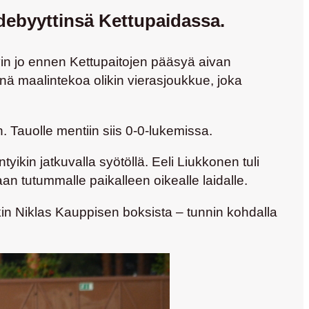
debyyttinsä Kettupaidassa.
yvin jo ennen Kettupaitojen pääsyä aivan
änä maalintekoa olikin vierasjoukkue, joka
. Tauolle mentiin siis 0-0-lukemissa.
yikin jatkuvalla syötöllä.
Eeli Liukkonen
tuli
aan tutummalle paikalleen oikealle laidalle.
kin
Niklas Kauppisen
boksista – tunnin kohdalla