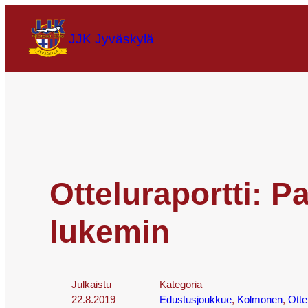
JJK Jyväskylä
Otteluraportti: P
lukemin
Julkaistu
Kategoria
22.8.2019
Edustusjoukkue
, 
Kolmonen
, 
Otte