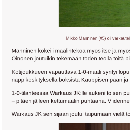
Mikko Manninen (#5) oli varkautel
Manninen kokeili maalintekoa myös itse ja my
Oinonen
joutuikin tekemään toden teolla töitä p
Kotijoukkueen vapauttava 1-0-maali syntyi lopu
nappikeskityksellä boksista Kauppisen pään ja t
1-0-tilanteessa Warkaus JK:lle aukeni toisen pu
– pitäen jälleen kettumaalin puhtaana. Viidennen
Warkaus JK sen sijaan joutui taipumaan vielä toi