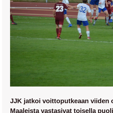
JJK jatkoi voittoputkeaan viiden 
Maaleista vastasivat toisella puoli