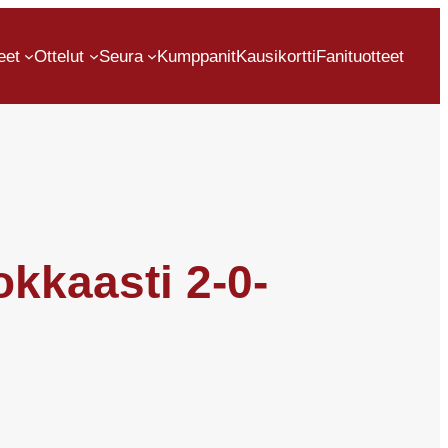
eet
Ottelut
Seura
Kumppanit
Kausikortti
Fanituotteet
okkaasti 2-0-