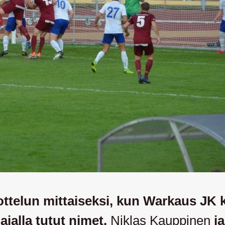
ottelun mittaiseksi, kun Warkaus JK k
ajalla tutut nimet,
Niklas Kauppinen
j