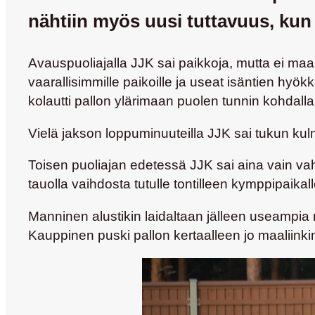
nähtiin myös uusi tuttavuus, kun 
Avauspuoliajalla JJK sai paikkoja, mutta ei maa
vaarallisimmille paikoille ja useat isäntien hyö
kolautti pallon ylärimaan puolen tunnin kohdalla
Vielä jakson loppuminuuteilla JJK sai tukun kulm
Toisen puoliajan edetessä JJK sai aina vain vah
tauolla vaihdosta tutulle tontilleen kymppipaikal
Manninen alustikin laidaltaan jälleen useampia 
Kauppinen puski pallon kertaalleen jo maaliinkin