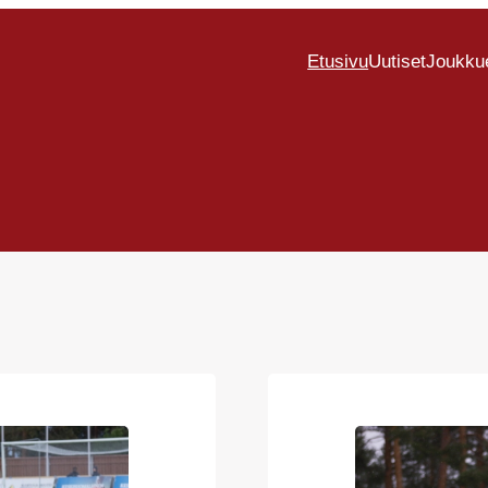
Etusivu
Uutiset
Joukku