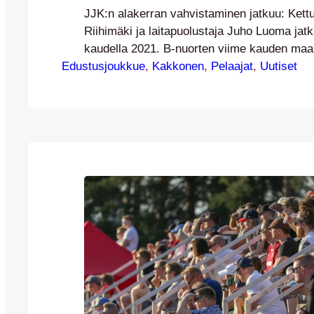
JJK:n alakerran vahvistaminen jatkuu: Kettu
Riihimäki ja laitapuolustaja Juho Luoma jat
kaudella 2021. B-nuorten viime kauden maal
Edustusjoukkue
Heikkinen liittyy niinikään sopimuspelaajie
, 
Kakkonen
, 
Pelaajat
, 
Uutiset
syntynyt JJK:n oma kasvatti Aati Riihimäki 
vietetyn vuoden jälkeen Kettupaitaan kaudel
kantoi pääasiassa torjuntavastuun koko ka
pelaten kahta ottelua lukuun ottamatta kaikki
Riihimäki…