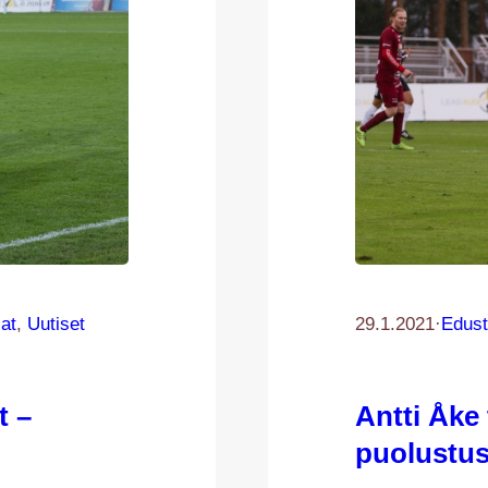
at
, 
Uutiset
29.1.2021
·
Edust
t –
Antti Åke
puolustu