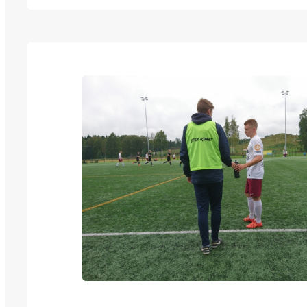
järjestämiseen. Yleisökeskiarvomme Kakk
nousuvuonna oli siitäkin huolimatta lähes 9
kiitos siitä kuuluu Harjun uskolliselle yleis
kaiken aikaa kehittyä ja varmistaa,…