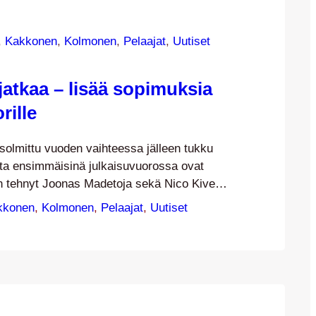
, 
Kakkonen
, 
Kolmonen
, 
Pelaajat
, 
Uutiset
jatkaa – lisää sopimuksia
rille
 solmittu vuoden vaihteessa jälleen tukku
sta ensimmäisinä julkaisuvuorossa ovat
 tehnyt Joonas Madetoja sekä Nico Kivelä
, jotka nousevat omista nuorista
kkonen
, 
Kolmonen
, 
Pelaajat
, 
Uutiset
taa sopimuspelaajien joukkoon. 24-vuotias
uran (PiPS) ja turkulaisen TPS:n kasvatti
 siirtyi JJK:hon kesken kauden 2019
nneesta KaaPo:sta ja pelasi itsensä
kokoonpanoon. Kausi 2020…