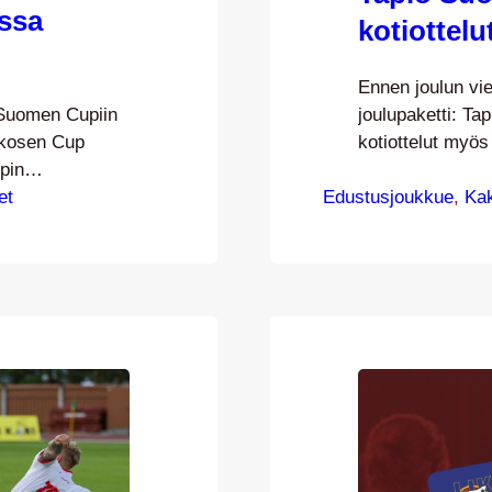
ssa
kotiottel
Ennen joulun vie
 Suomen Cupiin
joulupaketti: T
kkosen Cup
kotiottelut myö
pin
selostajalegend
ja samoin
et
Edustusjoukkue
kaudella JJK:n k
, 
Ka
ttelunsa
TV:n lähetykset 
it pelataan
ja palaute tode
ä ja otteluita
lähetyksistä oli
 Miesten Suomen
poikkeusvuonna i
mainion…