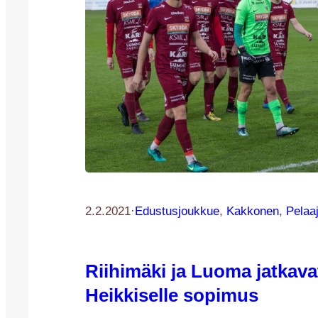
2.2.2021
·
Edustusjoukkue
, 
Kakkonen
, 
Pelaaj
Riihimäki ja Luoma jatkava
Heikkiselle sopimus