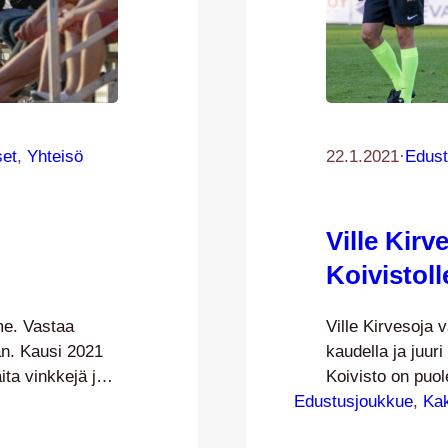
set
, 
Yhteisö
22.1.2021
·
Edust
Ville Kirv
Koivistol
me. Vastaa
Ville Kirvesoja 
an. Kausi 2021
kaudella ja juur
ta vinkkejä ja
Koivisto on puo
en. Viime kausi
Edustusjoukkue
seuran kanssa. H
, 
Ka
tumien
kauden 2021 kat