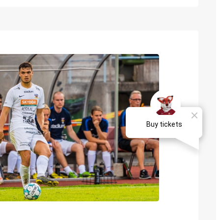
nttää myös tällä kaudella. 24-vuotias oma
luun viininpunaiseen paitaan parin Mikkelin
 vietetyn kauden jälkeen kaudelle…