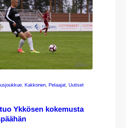
usjoukkue
, 
Kakkonen
, 
Pelaajat
, 
Uutiset
 tuo Ykkösen kokemusta
späähän