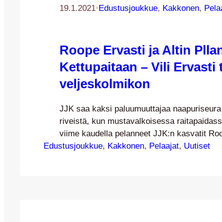
19.1.2021
·
Edustusjoukkue
, 
Kakkonen
, 
Pela
Roope Ervasti ja Altin Plla
Kettupaitaan – Vili Ervasti
veljeskolmikon
JJK saa kaksi paluumuuttajaa naapuriseura
riveistä, kun mustavalkoisessa raitapaida
viime kaudella pelanneet JJK:n kasvatit Roo
Edustusjoukkue
Altin Pllana palaavat Kettupaitaan. Omista n
, 
Kakkonen
, 
Pelaajat
, 
Uutiset
sopimuspelaajaksi nouseva Vili Ervasti puo
täydentää JJK:ssa pelaavien Ervastien velj
Vuonna 1997 syntynyt JJK:n oma kasvatti 
tekee paluun Kettupaitaan kolmen muualla 
jälkeen. JJK:ssa koko pelaajapolun…