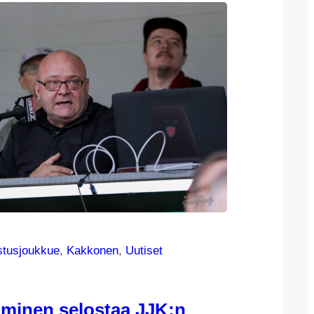
tusjoukkue
, 
Kakkonen
, 
Uutiset
minen selostaa JJK:n