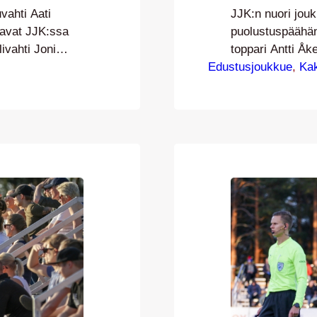
vahti Aati
JJK:n nuori jou
kavat JJK:ssa
puolustuspäähän
ivahti Joni
toppari Antti Åk
n joukkoon. 1998
Edustusjoukkue
JIPPO:sta. Upeit
, 
Ka
palasi muualla
1988 syntynyt to
le 2020 ja
puolustusta 1+1 
uden ajan
lähtöisin oleva Å
 pelit.
-78:ssa, josta 
Palloseuran kau