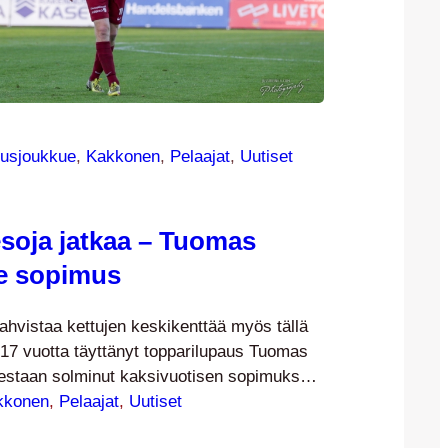
usjoukkue
, 
Kakkonen
, 
Pelaajat
, 
Uutiset
esoja jatkaa – Tuomas
le sopimus
vahvistaa kettujen keskikenttää myös tällä
i 17 vuotta täyttänyt topparilupaus Tuomas
lestaan solminut kaksivuotisen sopimuksen
ienoja uutisia: Ville Kirvesoja on solminut
kkonen
, 
Pelaajat
, 
Uutiset
tavan jatkosopimuksen ja vahvistaa näin