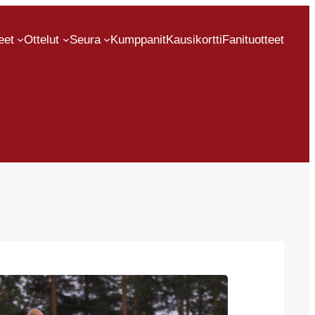
eet
Ottelut
Seura
Kumppanit
Kausikortti
Fanituotteet