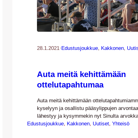
28.1.2021
·
Edustusjoukkue
, 
Kakkonen
, 
Uuti
Auta meitä kehittämään
ottelutapahtumaa
Auta meitä kehittämään ottelutapahtumiam
kyselyyn ja osallistu pääsylippujen arvonta
lähestyy ja kysymmekin nyt Sinulta arvokkai
Edustusjoukkue
palautetta ottelutapahtumiemme kehittämise
, 
Kakkonen
, 
Uutiset
, 
Yhteisö
toi uusia ja yllättäviä haasteita myös tapah