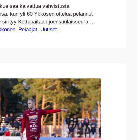
kkue saa kaivattua vahvistusta
sä, kun yli 60 Ykkösen ottelua pelannut
e siirtyy Kettupaitaan joensuulaisseura
a uutisia perjantain kunniaksi: Vuonna
kkonen
, 
Pelaajat
, 
Uutiset
ppari Antti Åke siirtyy vahvistamaan JJK-
vuotisella sopimuksella. Pohjois-Karjalasta
ke aloitti jalkapallon Polvijärven Palloseura
hän päätyi Outokummun Pallon ja Joensuun
tta lopulta…