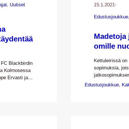
ajat
, 
Uutiset
15.1.2021
·
Edustusjoukkue
na
Madetoja 
 täydentää
omille nuo
Kettuleirissä on
 FC Blackbirdin
sopimuksia, joi
ssa Kolmosessa
jatkosopimuksen
pe Ervasti ja
ja Niklas Nevala
uorista
Edustusjoukkue
, 
Ka
ensimmäistä ker
lestaan
Piikkiön Pallose
eskolmikon.
Joonas Madetoja
Roope Ervasti
Kakkosessa pela
vietetyn kauden
nopeasti avaus