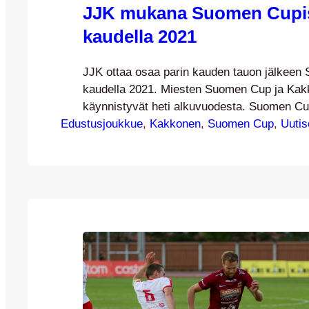
JJK mukana Suomen Cupi
kaudella 2021
JJK ottaa osaa parin kauden tauon jälkeen
kaudella 2021. Miesten Suomen Cup ja Ka
käynnistyvät heti alkuvuodesta. Suomen Cu
Edustusjoukkue
lohkovaiheen otteluohjelma on valmistunut 
, 
Kakkonen
, 
Suomen Cup
, 
Uutis
Kakkosen Cupin eteneminen. JJK aloittaa o
suoraan toiselta kierrokselta. Molemmat cup
koronatilanteen takia edelliskautta tiiviimpän
tulee kullekin joukkueelle näin vähemmän.
Cupin lohkovaiheessa…