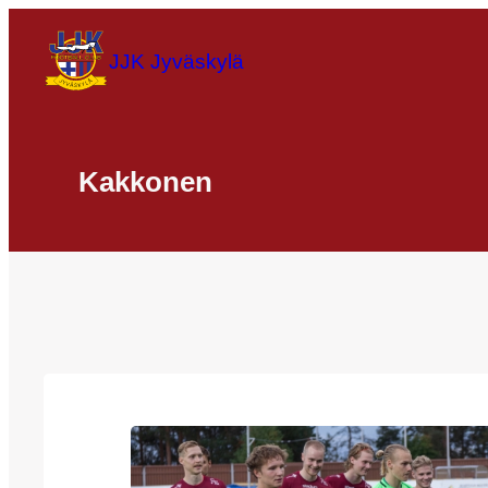
Siirry
sisältöön
JJK Jyväskylä
Kakkonen