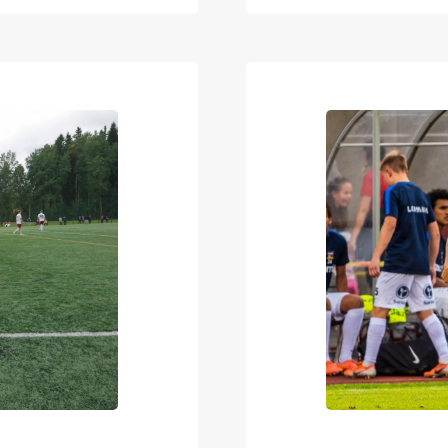
osen
kettujen keskike
00 henkeä ja
kasvatti teki pa
ölle. Haluamme
Pallo-Kissoissa