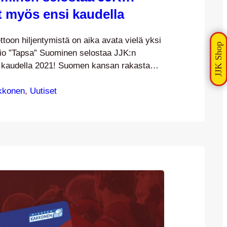
ut myös ensi kaudella
ttoon hiljentymistä on aika avata vielä yksi
apio ”Tapsa” Suominen selostaa JJK:n
s kaudella 2021! Suomen kansan rakastama
a Tapio Suominen toimi päättyneellä
otiottelulähetysten selostajana. Suorat JJK
kkonen
, 
Uutiset
olivat kaikkien katsottavissa veloituksetta
llisen ammattimiehen selostamista
kin murskaavan positiivista. Etenkin näin
lmaiset ottelulähetykset tarjosivat