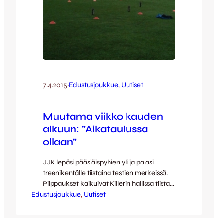
7.4.2015
·
Edustusjoukkue
, 
Uutiset
Muutama viikko kauden
alkuun: ”Aikataulussa
ollaan”
JJK lepäsi pääsiäispyhien yli ja palasi
treenikentälle tiistaina testien merkeissä.
Piippaukset kaikuivat Killerin hallissa tiistai-
Edustusjoukkue
iltapäivällä, kun Kettulauma laitettiin
, 
Uutiset
tunnettuun kestävyystestiin. Aiemmin
vuorossa olivat nopeustestit ja