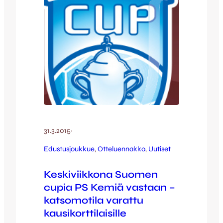
31.3.2015
·
Edustusjoukkue
, 
Otteluennakko
, 
Uutiset
Keskiviikkona Suomen
cupia PS Kemiä vastaan –
katsomotila varattu
kausikorttilaisille