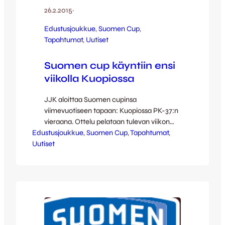
26.2.2015
·
Edustusjoukkue
, 
Suomen Cup
, 
Tapahtumat
, 
Uutiset
Suomen cup käyntiin ensi
viikolla Kuopiossa
JJK aloittaa Suomen cupinsa
viimevuotiseen tapaan: Kuopiossa PK-37:n
vieraana. Ottelu pelataan tulevan viikon
Edustusjoukkue
sunnuntaina 8.3. kello 19 alkaen Kuopion
, 
Suomen Cup
, 
Tapahtumat
, 
Uutiset
keskuskentällä eli Savon Sanomat
Areenalla. Miltei päivälleen vuosi sitten
pelatussa viime vuoden cupin kolmannen
kierroksen ottelussa JJK vei 0-1-voiton
Tommi Karin rangaistuspotkumaalilla ja
jatkoi matkaansa cupissa. Tuolloin
Kakkosessa pelanneet iisalmelaiset
putosivat viime kauden päätteeksi