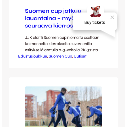
Suomen cup jatkuu
lauantaina – myös
seuraava kierros arvottu
JJK aloitti Suomen cupin omalta osaltaan
kolmannelta kierrokselta suvereenilla
esityksellä otetulla 0-3-voitolla PK-37:sta.
Edustusjoukkue
Seuraavaksi Kettupaidat matkaavat
, 
Suomen Cup
, 
Uutiset
Joensuuhun tulevana lauantaina 21.3.
Ottelua isännöi viime kauden päätteeksi
Ykkösestä Kakkoseen pudonnut JIPPO.
Joensuulaisten oli määrä aloittaa ottelunsa
JJK:n tavoin kolmannelta kierrokselta.
Vastaan arvottu MYPA:n edustusjoukkue
kuitenkin luopui sarjapaikastaan ja haettiin
konkurssiin ennen ottelun pelaamista,
joten JIPPO eteni luovutusvoiton…