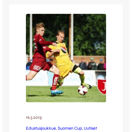
johtoa ja vielä lisäajalla Matti Lähitie
viimeisteli loppulukemiksi 0-3. JJK oli
ottelussa ennakkoon selkeä suosikki ja
hallitsikin peliä. Varsin…
16.3.2015
·
Edustusjoukkue
, 
Suomen Cup
, 
Uutiset