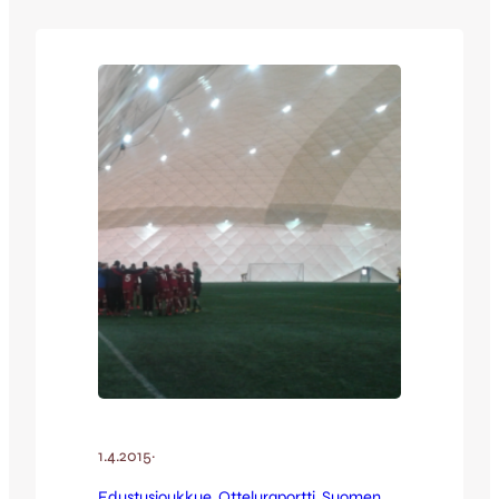
päävalmentaja Juha Pasoja tutkiskeli
testien jälkeen tuloksia tyytyväisenä. –
Hyvin ollaan tulosten mukaan aikataulussa.
Kehitystä on tullut tasaisesti sekä
nopeudessa että kestävyydessä,
oikeastaan jopa yllättävänkin hyvin, koska
molempien treenaaminen helposti…
1.4.2015
·
Edustusjoukkue
, 
Otteluraportti
, 
Suomen