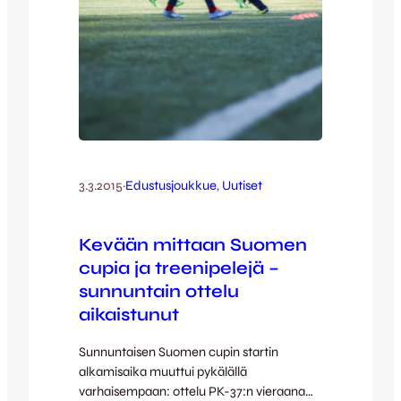
3.3.2015
·
Edustusjoukkue
, 
Uutiset
Kevään mittaan Suomen
cupia ja treenipelejä –
sunnuntain ottelu
aikaistunut
Sunnuntaisen Suomen cupin startin
alkamisaika muuttui pykälällä
varhaisempaan: ottelu PK-37:n vieraana