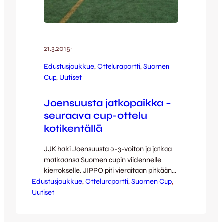
21.3.2015
·
Edustusjoukkue
, 
Otteluraportti
, 
Suomen
Cup
, 
Uutiset
Joensuusta jatkopaikka –
seuraava cup-ottelu
kotikentällä
JJK haki Joensuusta 0-3-voiton ja jatkaa
matkaansa Suomen cupin viidennelle
kierrokselle. JIPPO piti vieraitaan pitkään
Edustusjoukkue
nollilla, mutta lopulta Mikko Manninen teki
, 
Otteluraportti
, 
Suomen Cup
, 
Uutiset
vieraille vapauttavan 0-1-osuman, kun
hieman vaille tunti oli pelattu. Hetken
kuluttua Tommi Kari lisäsi Kettupaitojen