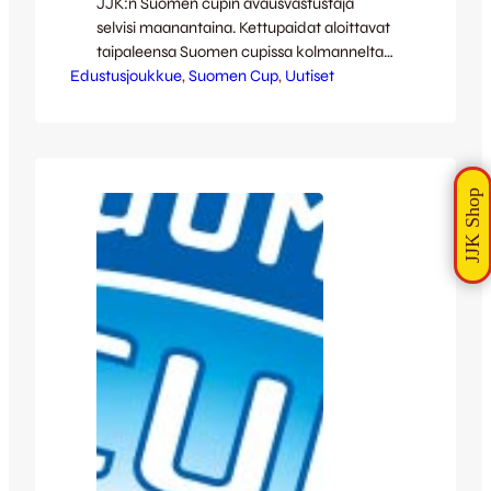
JJK:n Suomen cupin avausvastustaja
selvisi maanantaina. Kettupaidat aloittavat
taipaleensa Suomen cupissa kolmannelta
Edustusjoukkue
kierrokselta. Vastaan asettuuu PK-37, joka
, 
Suomen Cup
, 
Uutiset
sai toisen kierroksen ottelustaan lopulta
luovutusvoiton, kun Nelosessa pelaava ToU
ei saanut jalkeille riittävästi pelikykyisiä
pelaajia viime sunnuntaille suunnitellussa
ottelussa. JJK:n Suomen cup starttasi
myös viime vuonna iisalmelaisia vastaan,
kun Kettupaidat hakivat Tommi Karin
rangaistuspotkumaalilla 0-1-voiton
Kuopiossa pelatusta…