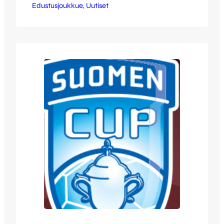
Edustusjoukkue
alkaa Kuopion keskuskentällä jo kello
, 
Uutiset
17:30. Myös neljännen kierroksen
otteluparit on arvottu ja PK-37-JJK-parin
voittaja saa seuraavaksi vastaansa Jipon.
Neljännellä kierroksella alemmalla
sarjatasolla pelaavalla on kotiotteluetu eli
mikäli JJK selvittää sunnuntaina tiensä
jatkoon, on seuraavaksi vuorossa
vierasmatka Joensuuhun. Neljännen
kierroksen ottelut pelataan myös
maaliskuun…