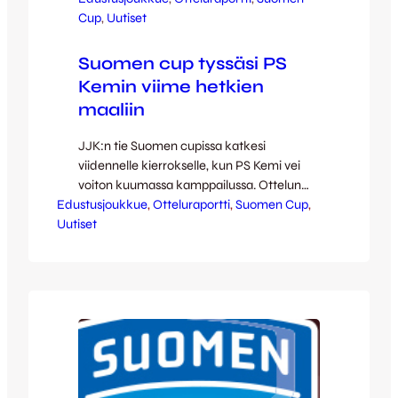
Cup
, 
Uutiset
Suomen cup tyssäsi PS
Kemin viime hetkien
maaliin
JJK:n tie Suomen cupissa katkesi
viidennelle kierrokselle, kun PS Kemi vei
voiton kuumassa kamppailussa. Ottelun
Edustusjoukkue
ainoaksi jääneen maalin teki David
, 
Otteluraportti
, 
Suomen Cup
, 
Uutiset
Bitsindou 83. minuutilla. Avauspuolikas oli
tasaista peliä, jossa kummallakaan ei ollut
vaarallisia maalipaikkoja. PS Kemi sai
aggressiivisella prässillään JJK:n
pelinrakentelun aisoihin, muttei toisaalta
myöskään itse päässyt huippupaikoille.
Molemmilla oli jakson puolivaiheilla
puolittaiset paikat, kun ensin…