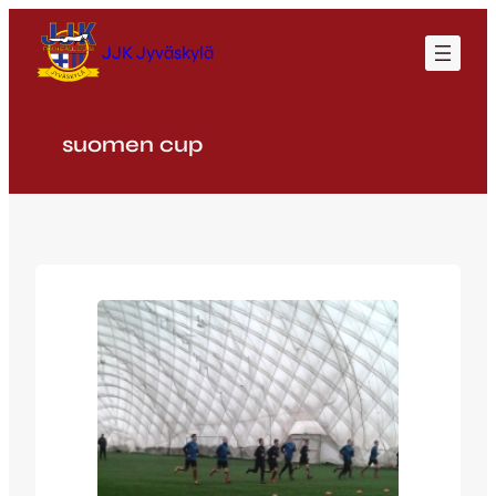
Siirry
sisältöön
JJK Jyväskylä
suomen cup