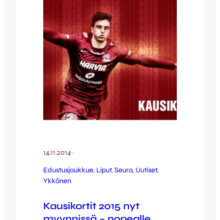
kierros pelataan loppuun 15.2. mennessä,
kolmannen kierroksen ottelut taas
pelataan…
14.11.2014
·
Edustusjoukkue
, 
Liput
, 
Seura
, 
Uutiset
, 
Ykkönen
Kausikortit 2015 nyt
myynnissä – nopealle