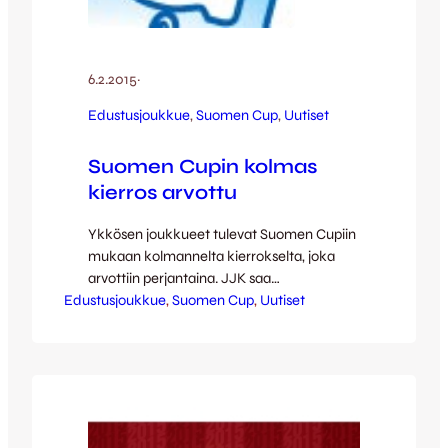
6.2.2015
·
Edustusjoukkue
, 
Suomen Cup
, 
Uutiset
Suomen Cupin kolmas
kierros arvottu
Ykkösen joukkueet tulevat Suomen Cupiin
mukaan kolmannelta kierrokselta, joka
arvottiin perjantaina. JJK saa
Edustusjoukkue
ensimmäisenä vastaansa voittajan
, 
Suomen Cup
, 
Uutiset
otteluparista ToU – PK-37. Toivolan
Urheilijat pelaavat Nelosta, PK-37
puolestaan putosi viime kauden päätteeksi
Kolmoseen. Ottelu pelataan sunnuntaina,
8.2., jolloin siis selviää myös Kettupaitojen
Cupin avausvastus. Ensimmäinen ja toinen