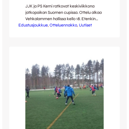
JJK ja PS Kemi ratkovat keskiviikkona
jatkopaikan Suomen cupissa. Ottelu alkaa
Vehkalammen hallissa kello 18. Etenkin
Edustusjoukkue
virallisissa otteluissa Vehkalammen hallin
, 
Otteluennakko
, 
Uutiset
katsojakapasiteetti on kompakteista
sisätiloista johtuen varsin rajattu.
Sisäänpääsy Suomen cupin otteluihin
sisältyy JJK:n kausikorttiin, joita on myyty
jo niin runsaasti, että koko katsojatila on
varattu kausikorttilaisille. Kenttävuoroista
johtuen ovet aukeavat kello 17:30 eli puoli
tuntia…