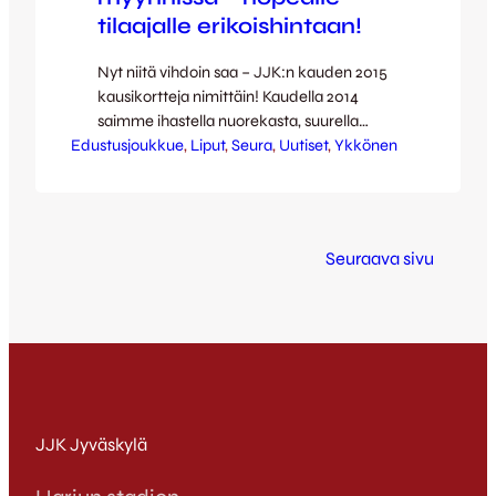
tilaajalle erikoishintaan!
Nyt niitä vihdoin saa – JJK:n kauden 2015
kausikortteja nimittäin! Kaudella 2014
saimme ihastella nuorekasta, suurella
Edustusjoukkue
sydämellä ja kovalla asenteella pelaavaa
, 
Liput
, 
Seura
, 
Uutiset
, 
Ykkönen
kettulaumaa – ja samaa on luvassa myös
ensi vuonna! Ykkösen kausi 2015 tulee
olemaan edeltäjänsä tapaan jälleen todella
tasokas ja mielenkiintoinen, kun mukaan
Seuraava sivu
tulevat vanha tuttu TPS sekä
jyväskyläläisittäin hieman eksoottisemmat
EIF ja PS…
JJK Jyväskylä