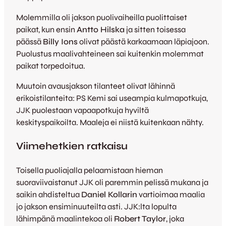
Molemmilla oli jakson puolivaiheilla puolittaiset
paikat, kun ensin
Antto Hilska
ja sitten toisessa
päässä
Billy Ions
olivat päästä karkaamaan läpiajoon.
Puolustus maalivahteineen sai kuitenkin molemmat
paikat torpedoitua.
Muutoin avausjakson tilanteet olivat lähinnä
erikoistilanteita: PS Kemi sai useampia kulmapotkuja,
JJK puolestaan vapaapotkuja hyviltä
keskityspaikoilta. Maaleja ei niistä kuitenkaan nähty.
Viimehetkien ratkaisu
Toisella puoliajalla pelaamistaan hieman
suoraviivaistanut JJK oli paremmin pelissä mukana ja
saikin ahdisteltua
Daniel Kollarin
vartioimaa maalia
jo jakson ensiminuuteilta asti. JJK:lta lopulta
lähimpänä maalintekoa oli
Robert Taylor
, joka