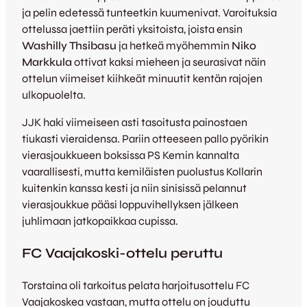
ja pelin edetessä tunteetkin kuumenivat. Varoituksia
ottelussa jaettiin peräti yksitoista, joista ensin
Washilly Thsibasu
ja hetkeä myöhemmin
Niko
Markkula
ottivat kaksi mieheen ja seurasivat näin
ottelun viimeiset kiihkeät minuutit kentän rajojen
ulkopuolelta.
JJK haki viimeiseen asti tasoitusta painostaen
tiukasti vieraidensa. Pariin otteeseen pallo pyörikin
vierasjoukkueen boksissa PS Kemin kannalta
vaarallisesti, mutta kemiläisten puolustus Kollarin
kuitenkin kanssa kesti ja niin sinisissä pelannut
vierasjoukkue pääsi loppuvihellyksen jälkeen
juhlimaan jatkopaikkaa cupissa.
FC Vaajakoski-ottelu peruttu
Torstaina oli tarkoitus pelata harjoitusottelu FC
Vaajakoskea vastaan, mutta ottelu on jouduttu