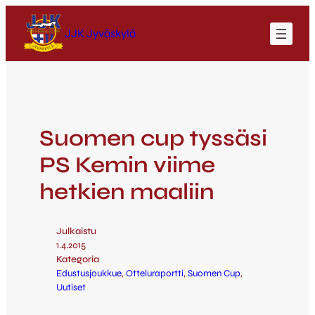
JJK Jyväskylä
Suomen cup tyssäsi
PS Kemin viime
hetkien maaliin
Julkaistu
1.4.2015
Kategoria
Edustusjoukkue
, 
Otteluraportti
, 
Suomen Cup
, 
Uutiset