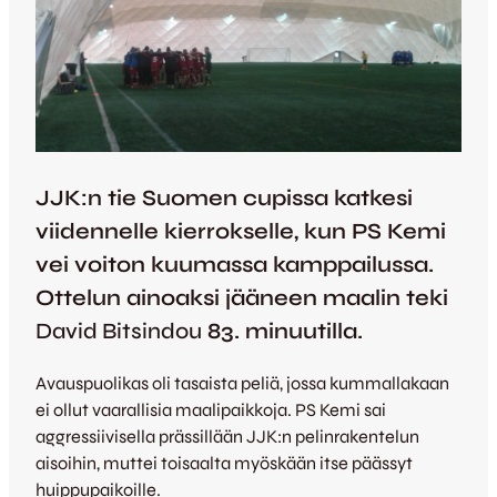
JJK:n tie Suomen cupissa katkesi
viidennelle kierrokselle, kun PS Kemi
vei voiton kuumassa kamppailussa.
Ottelun ainoaksi jääneen maalin teki
David Bitsindou
83. minuutilla.
Avauspuolikas oli tasaista peliä, jossa kummallakaan
ei ollut vaarallisia maalipaikkoja. PS Kemi sai
aggressiivisella prässillään JJK:n pelinrakentelun
aisoihin, muttei toisaalta myöskään itse päässyt
huippupaikoille.