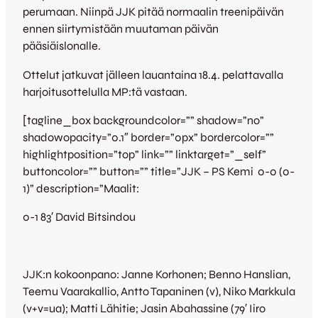
perumaan. Niinpä JJK pitää normaalin treenipäivän
ennen siirtymistään muutaman päivän
pääsiäislonalle.
Ottelut jatkuvat jälleen lauantaina 18.4. pelattavalla
harjoitusottelulla MP:tä vastaan.
[tagline_box backgroundcolor=”” shadow=”no”
shadowopacity=”0.1″ border=”0px” bordercolor=””
highlightposition=”top” link=”” linktarget=”_self”
buttoncolor=”” button=”” title=”JJK – PS Kemi 0-0 (0-
1)” description=”Maalit:
0-1 83′ David Bitsindou
JJK:n kokoonpano: Janne Korhonen; Benno Hanslian,
Teemu Vaarakallio, Antto Tapaninen (v), Niko Markkula
(v+v=ua); Matti Lähitie; Jasin Abahassine (79′ Iiro