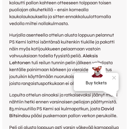
kolautti pallon kahteen otteeseen tolppaan toisen
puoliajan alkuhetkillä – ensin komealla
kaukolaukauksella ja sitten ennakkoluulottomalla
vedolla miltei nollakulmasta.
Hurjalla asenteella ottelun alusta loppuun pelannut
PS Kemi laittoi isäntänsä kuitenkin tiukille ja pakotti
näin myös kotijoukkueen pelaamaan vastoin
vahvuuksiaan todella fyysistä peliä.
Aleksis
Lehtonen
tuli reilun tunnin pelin jälkeen vaihdosta
kentälle painimaan kärkeen ja vieraiden puolustus
joutuikin käyttämään nuorukaiseen sellaisia otteita,
joista rangaistuspotkukaan ei ollut kaukana.
Lopulta ottelun ainoaksi ja ratkaisevaksi jäänyt maali
nähtiin hetki ennen varsinaisen peliajan päättymistä.
83.minuutilla PS Kemi sai kulmapotkun, josta
David
Bitsindou
pääsi puskemaan pallon verkon perukoille.
Peli oli alusta loppuun asti varsin väkevää kamppailua