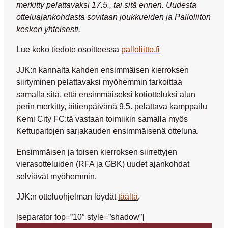
merkitty pelattavaksi 17.5., tai sitä ennen. Uudesta
otteluajankohdasta sovitaan joukkueiden ja Palloliiton
kesken yhteisesti.
Lue koko tiedote osoitteessa
palloliitto.fi
JJK:n kannalta kahden ensimmäisen kierroksen
siirtyminen pelattavaksi myöhemmin tarkoittaa
samalla sitä, että ensimmäiseksi kotiotteluksi alun
perin merkitty, äitienpäivänä 9.5. pelattava kamppailu
Kemi City FC:tä vastaan toimiikin samalla myös
Kettupaitojen sarjakauden ensimmäisenä otteluna.
Ensimmäisen ja toisen kierroksen siirrettyjen
vierasotteluiden (RFA ja GBK) uudet ajankohdat
selviävät myöhemmin.
JJK:n otteluohjelman löydät
täältä
.
[separator top=”10″ style=”shadow”]