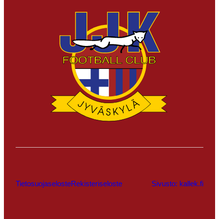
Tietosuojaseloste
Rekisteriseloste
Sivusto: kallek.fi