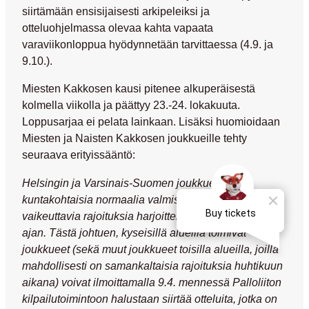
siirtämään ensisijaisesti arkipeleiksi ja
otteluohjelmassa olevaa kahta vapaata
varaviikonloppua hyödynnetään tarvittaessa (4.9. ja
9.10.).
Miesten Kakkosen kausi pitenee alkuperäisestä
kolmella viikolla ja päättyy 23.-24. lokakuuta.
Loppusarjaa ei pelata lainkaan. Lisäksi huomioidaan
Miesten ja Naisten Kakkosen joukkueille tehty
seuraava erityissääntö:
Helsingin ja Varsinais-Suomen joukkueilla on
kuntakohtaisia normaalia valmistautumista
vaikeuttavia rajoituksia harjoitteluun liittyen huhtikuun
ajan. Tästä johtuen, kyseisillä alueilla toimivat
joukkueet (sekä muut joukkueet toisilla alueilla, joilla
mahdollisesti on samankaltaisia rajoituksia huhtikuun
aikana) voivat ilmoittamalla 9.4. mennessä Palloliiton
kilpailutoimintoon halustaan siirtää otteluita, jotka on