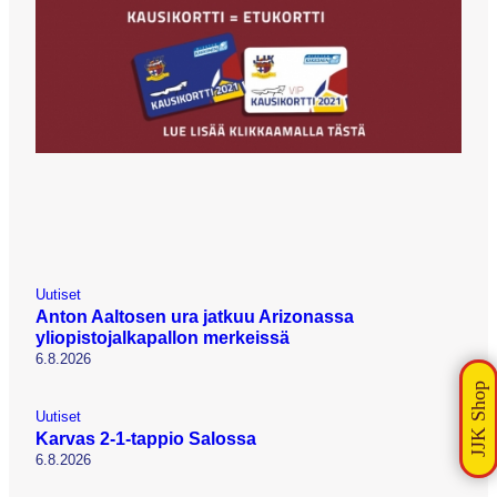
Uutiset
Anton Aaltosen ura jatkuu Arizonassa
yliopistojalkapallon merkeissä
6.8.2026
Uutiset
Karvas 2-1-tappio Salossa
6.8.2026