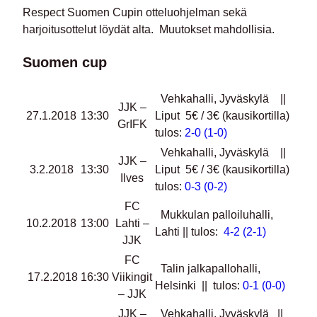
Respect Suomen Cupin otteluohjelman sekä
harjoitusottelut löydät alta. Muutokset mahdollisia.
Suomen cup
Vehkahalli, Jyväskylä ||
JJK –
27.1.2018
13:30
Liput 5€ / 3€ (kausikortilla)
GrIFK
tulos:
2-0 (1-0)
Vehkahalli, Jyväskylä ||
JJK –
3.2.2018
13:30
Liput 5€ / 3€ (kausikortilla)
Ilves
tulos:
0-3 (0-2)
FC
Mukkulan palloiluhalli,
10.2.2018
13:00
Lahti –
Lahti || tulos:
4-2 (2-1)
JJK
FC
Talin jalkapallohalli,
17.2.2018
16:30
Viikingit
Helsinki || tulos:
0-1 (0-0)
– JJK
JJK –
Vehkahalli, Jyväskylä ||