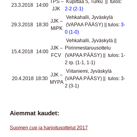
TPS –
Kupittaa 5, Turku || tulos:
23.3.2018
14:00
JJK
2-2 (2-1)
Vehkahalli, Jyväskylä
JJK –
29.3.2018
18:30
(VAPAA PÄÄSY) || tulos:
3-
MiPK
0 (1-0)
Vehkahalli, Jyväskylä ||
JJK –
Piirinmestaruusottelu
15.4.2018
14:00
FCV
(VAPAA PÄÄSY) ||
tulos: 1-
2 rp. (1-1, 1-1)
Viitaniemi, Jyväskylä
JJK –
20.4.2018
18:30
(VAPAA PÄÄSY) || tulos: 3-
MYPA
2 (3-1)
Aiemmat kaudet:
Suomen cup ja harjoitusottelut 2017