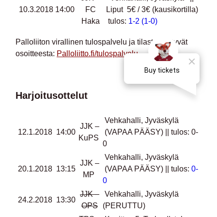
10.3.2018
14:00
FC
Liput 5€ / 3€ (kausikortilla)
Haka
tulos:
1-2 (1-0)
Palloliiton virallinen tulospalvelu ja tilastot löytyvät
osoitteesta:
Palloliitto.fi/tulospalvelu
Harjoitusottelut
Vehkahalli, Jyväskylä
JJK –
12.1.2018
14:00
(VAPAA PÄÄSY) || tulos: 0-
KuPS
0
Vehkahalli, Jyväskylä
JJK –
20.1.2018
13:15
(VAPAA PÄÄSY) || tulos:
0-
MP
0
JJK –
Vehkahalli, Jyväskylä
24.2.2018
13:30
OPS
(PERUTTU)