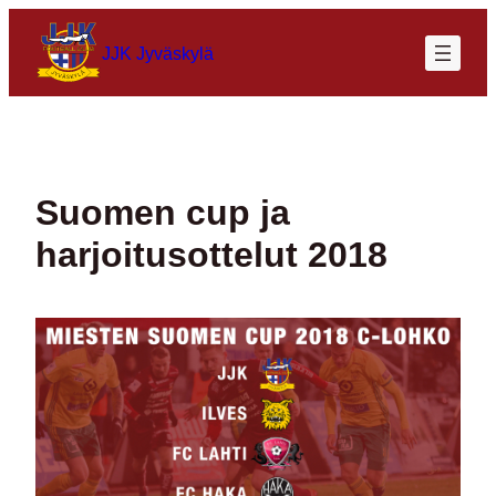
Siirry
sisältöön
JJK Jyväskylä
Suomen cup ja
harjoitusottelut 2018