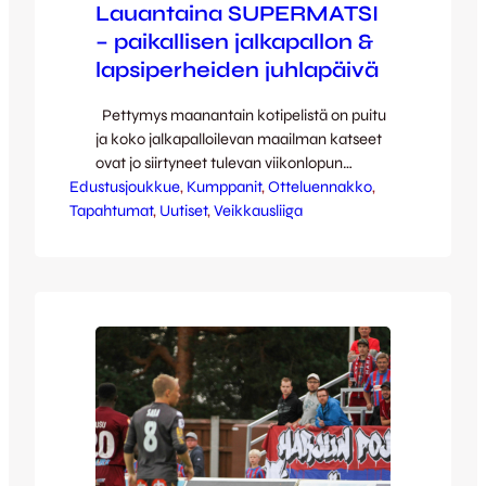
Lauantaina SUPERMATSI
– paikallisen jalkapallon &
lapsiperheiden juhlapäivä
Pettymys maanantain kotipelistä on puitu
ja koko jalkapalloilevan maailman katseet
ovat jo siirtyneet tulevan viikonlopun
Edustusjoukkue
Supermatsiin. Lauantain superpäivä
, 
Kumppanit
, 
Otteluennakko
, 
Tapahtumat
tarjoaa kaikille jotain: klo 13:00 Paikallisen
, 
Uutiset
, 
Veikkausliiga
jalkapallon päivä käynnistyy Pub
Revolutionissa. Jalkapalloaiheisia lauluja,
kannattajauutisia, kaksi syö yhden hinnalla.
Myös pääsylippuja tarjolla päivän
Supermatsiin. klo 14:00 Lapsiperheiden
Superpäivä alkaa Harjun stadionilla. Lasten
temppurata ja…