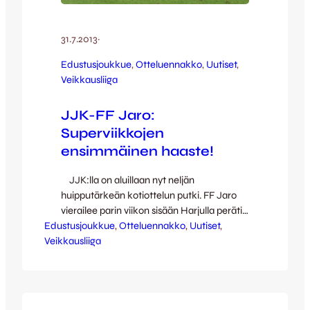
31.7.2013
·
Edustusjoukkue
, 
Otteluennakko
, 
Uutiset
, 
Veikkausliiga
JJK-FF Jaro:
Superviikkojen
ensimmäinen haaste!
JJK:lla on aluillaan nyt neljän
huipputärkeän kotiottelun putki. FF Jaro
vierailee parin viikon sisään Harjulla peräti
Edustusjoukkue
kahdesti: nyt pelataan huhtikuulta siirretty
, 
Otteluennakko
, 
Uutiset
, 
Veikkausliiga
ensimmäisen kierroksen ottelu ja 10.8. on
vuorossa puolestaan liigan 22. kierroksen
ottelu. Jaro-otteluiden välissä JJK saa
vieraakseen MYPA:n 5.8. ja superviikot
päättää 17.8. pelattava kihelmöivä Suomen