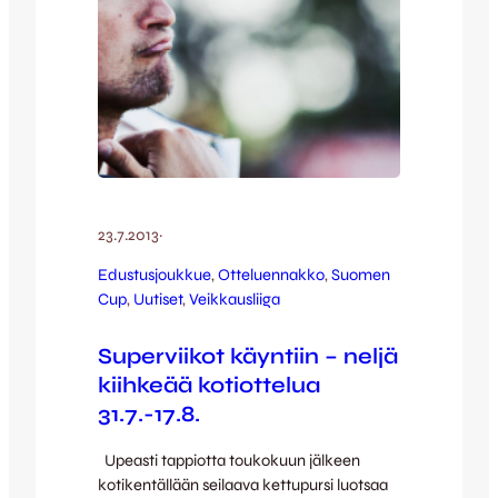
23.7.2013
·
Edustusjoukkue
, 
Otteluennakko
, 
Suomen
Cup
, 
Uutiset
, 
Veikkausliiga
Superviikot käyntiin – neljä
kiihkeää kotiottelua
31.7.-17.8.
Upeasti tappiotta toukokuun jälkeen
kotikentällään seilaava kettupursi luotsaa