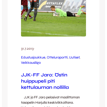
31.7.2013
·
Edustusjoukkue
, 
Otteluraportti
, 
Uutiset
, 
Veikkausliiga
JJK-FF Jaro: Östin
huippupeli piti
kettulauman nollilla
JJK ja FF Jaro pelasivat maalittoman
tasapelin Harjulla keskiviikkoiltana.