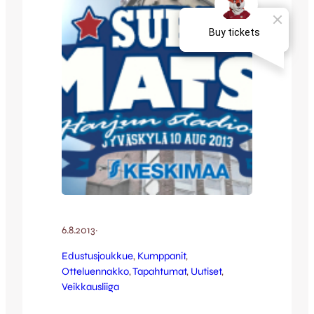
13. Kello 13 puolestaan alkaa Pub
Revolutionissa kannattajien järjestämä pre
match-tapahtuma,…
6.8.2013
·
Edustusjoukkue
, 
Kumppanit
, 
Otteluennakko
, 
Tapahtumat
, 
Uutiset
, 
Veikkausliiga