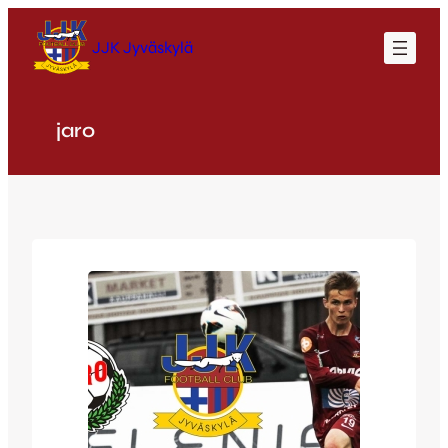
Siirry
sisältöön
JJK Jyväskylä
jaro