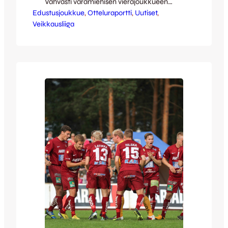
Vahvasti varamiehisen vierajoukkueen
Edustusjoukkue
sankari oli nuori maalivahti Jesse Öst, joka
, 
Otteluraportti
, 
Uutiset
, 
Veikkausliiga
torjui maalillaan kaiken mahdollisen ja osin
mahdottomankin. JJK hallitsi ottelua ja
loi myös melkoisen määrän maalipaikkoja.
Jo kahdeksan minuutin kohdalla Öst
esitteli taitojaan kauhomalla komeasti
pallon ilmasta takaisin peliin, kun
Babatunde Wusu pääsi…