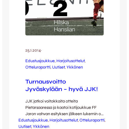
25.1.2014
·
Edustusjoukkue
, 
Harjoitusottelut
, 
Otteluraportti
, 
Uutiset
, 
Ykkönen
Turnausvoitto
Jyväskylään – hyvä JJK!
JJK jatkoi voitokkaita otteita
Pietarsaaressa ja kaatoi kotijoukkue FF
Jaron vahvan esityksen jälkeen lukemin 0-
Edustusjoukkue
2 (0-1). Ottelu oli samalla
, 
Harjoitusottelut
, 
Otteluraportti
, 
Uutiset
Tammiturnauksen finaalipeli, joten Ketut
, 
Ykkönen