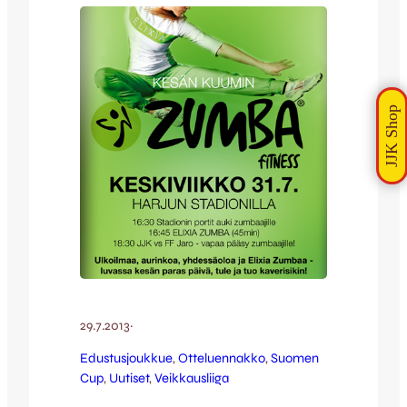
Cupin välierä, jossa finaalipaikasta
mitellään KuPS:n…
29.7.2013
·
Edustusjoukkue
, 
Otteluennakko
, 
Suomen
Cup
, 
Uutiset
, 
Veikkausliiga