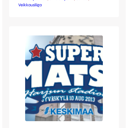
Veikkausliiga
mutta kuten edelliselläkin kerralla, ei pallo
löytänyt millään tietään Jesse Östin selän
taakse. JJK oli selvästikin onnistunut
pyyhkimään MYPA-tappion mielestään ja
jokainen oli alusta asti hyvällä asenteella
mukana. Vierasjoukkue oli ensimmäisellä
jaksolla alakynnessä ja tilanteita…