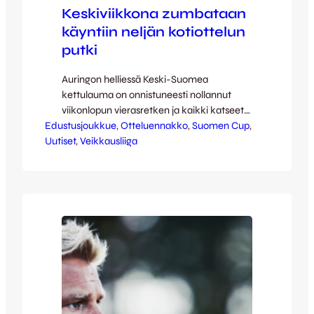
Keskiviikkona zumbataan
käyntiin neljän kotiottelun
putki
Auringon helliessä Keski-Suomea
kettulauma on onnistuneesti nollannut
viikonlopun vierasretken ja kaikki katseet
Edustusjoukkue
ovat keskiviikon elintärkeässä
, 
Otteluennakko
, 
Suomen Cup
, 
Uutiset
kotiottelussa. Pelaajien hikoilu kentällä
, 
Veikkausliiga
alkaa klo 18:30, mutta jo ennen sitä sinulla
on nautinnollinen mahdollisuus laittaa oma
lantiosi liikkeelle – kyllä, rakastettu Elixia
Zumba on täällä taas! Stadionin portit
aukeavat hymyileville jumppaajille klo 16:30
ja kolmevarttinen aitoa aurinkoista…