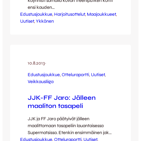
käynnisti samalla kovan treeniputken kohti
ensi kauden
Edustusjoukkue
viheriöitä. Harjoitusvahvuudessa on yhä
, 
Harjoitusottelut
, 
Maajoukkueet
, 
Uutiset
mukana useita lahjakkaita nuorukaisia
, 
Ykkönen
JJK:n omasta juniorituotannosta sekä
näytönpaikkaa hakevia lupauksia jotka
ovat aikaisemmin pelanneet muissa
seuroissa. Lisää harjoitusotteluita luvassa
Kettupaidat aloittivat harjoitusottelut jo
joulukuun puolella, kun vierasreissu
10.8.2013
·
Tampereelle tuotti tasapelin kotijoukkue
Edustusjoukkue
, 
Otteluraportti
, 
Uutiset
, 
Ilvestä vastaan. Joulun aikana varmistui
Veikkausliiga
myös liuta täydennyksiä…
JJK-FF Jaro: Jälleen
maaliton tasapeli
JJK ja FF Jaro päätyivät jälleen
maalittomaan tasapeliin lauantaisessa
Supermatsissa. Etenkin ensimmäinen jakso
Edustusjoukkue
oli kotijoukkueelta varsin vahvaa peliä ja
, 
Otteluraportti
, 
Uutiset
, 