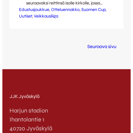
seuraavaksi reittinsä isolle kirkolle, jossa
Edustusjoukkue
tulevana lauantaina pelattavassa
, 
Otteluennakko
, 
Suomen Cup
, 
Uutiset
liigapelissä vastaan asettuu hallitseva
, 
Veikkausliiga
mestari HJK. Kettufanit järjestävät
pääkaupunkiin fanireissun, josta lisätietoja
löytyy mm. JJK-kannattajien Facebook-
sivulta. Viikonloppuisen vieraspelin jälkeen
Seuraava sivu
käynnistyykin JJK:n kannalta elintärkeä
neljän kotiottelun putki, jonka aikana
jaetaan niin yhdeksän vitaalia
veikkausliigapistettä kuin myös paikka
Suomen…
JJK Jyväskylä
Harjun stadion
Ihantolantie 1
40720 Jyväskylä