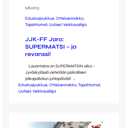
9.8.2013
·
Edustusjoukkue
, 
Otteluennakko
, 
Tapahtumat
, 
Uutiset
, 
Veikkausliiga
JJK-FF Jaro:
SUPERMATSI – ja
revanssi!
Lauantaina on SUPERMATSIN aika –
Jyväskylässä vietetään paikallisen
jalkapalloilun juhlapäivää!
Edustusjoukkue
Valmistautumisen päivän kruunaavaan
, 
Otteluennakko
, 
Tapahtumat
, 
Uutiset
JJK – FF Jaro-otteluun voi aloittaa jo
, 
Veikkausliiga
aamupäivästä – ennakkolipunmyyntipiste
palvelee nimittäin jälleen tuttuun tapaansa
Kävelykadulla. Edulliset ennakkoliput ja
mm. Emme anna sen päättyä-
kampanjatuotteet ovat myynnissä kello 11-