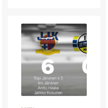
kantoivat näin ollen turnauksen
voittopokaalin Keski-Suomeen.
Vierasjoukkue aloitti maalinteon jo ottelun
8. minuutilla kun viime kauden paras
maalintekijä Antto Hilska jatkoi
maalitehtailujaan. JJK:n hyökkäys eteni
hyvin oikealta laidalta ja Antto teki
vahvan…