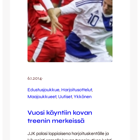
6.1.2014
·
Edustusjoukkue
, 
Harjoitusottelut
, 
Maajoukkueet
, 
Uutiset
, 
Ykkönen
Vuosi käyntiin kovan
treenin merkeissä
JJK palasi loppiaisena harjoituskentälle ja