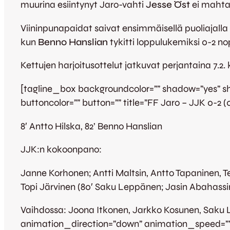
muurina esiintynyt Jaro-vahti
Jesse Öst
ei mahtan
Viininpunapaidat saivat ensimmäisellä puoliajalla l
kun
Benno Hanslian
tykitti loppulukemiksi 0-2 
Kettujen harjoitusottelut jatkuvat perjantaina 
[tagline_box backgroundcolor=”” shadow=”yes” shad
buttoncolor=”” button=”” title=”FF Jaro – JJK 0-2 (
8′ Antto Hilska, 82’ Benno Hanslian
JJK:n kokoonpano:
Janne Korhonen; Antti Maltsin, Antto Tapaninen, Te
Topi Järvinen (80′ Saku Leppänen; Jasin Abahassine
Vaihdossa: Joona Itkonen, Jarkko Kosunen, Saku L
animation_direction=”down” animation_speed=””