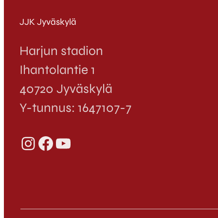
JJK Jyväskylä
Harjun stadion
Ihantolantie 1
40720 Jyväskylä
Y-tunnus: 1647107-7
Instagram
Facebook
YouTube