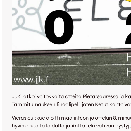
JJK jatkoi voitokkaita otteita Pietarsaaressa ja k
Tammiturnauksen finaalipeli, joten Ketut kantoiva
Vierasjoukkue aloitti maalinteon jo ottelun 8. min
hyvin oikealta laidalta ja Antto teki vahvan pys