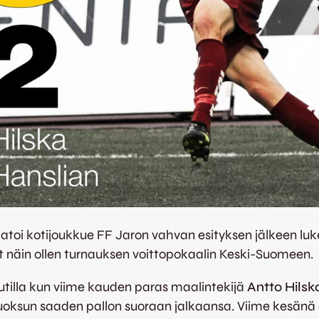
aatoi kotijoukkue FF Jaron vahvan esityksen jälkeen luke
t näin ollen turnauksen voittopokaalin Keski-Suomeen.
uutilla kun viime kauden paras maalintekijä
Antto Hilsk
tyjuoksun saaden pallon suoraan jalkaansa. Viime kesä