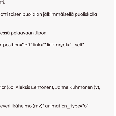
ti.
tti toisen puoliajan jälkimmäisellä puoliskolla
sessä pelaavaan Jipon.
sition=”left” link=”” linktarget=”_self”
ylor (60′ Aleksis Lehtonen), Janne Kuhmonen (v),
 Severi Ikäheimo (mv)” animation_type=”0″