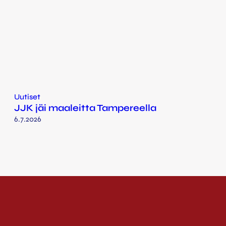
Uutiset
JJK jäi maaleitta Tampereella
6.7.2026