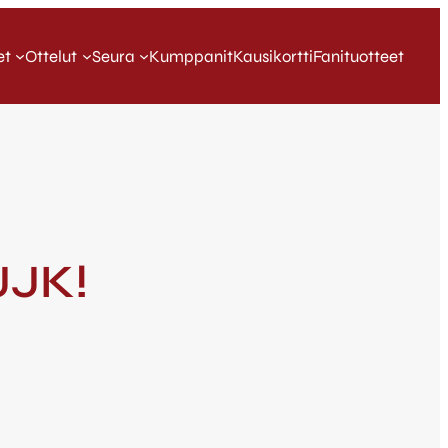
et
Ottelut
Seura
Kumppanit
Kausikortti
Fanituotteet
JJK!