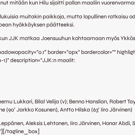
ut mitään kun Hilu sijoitti pallon maaliin vuorenvarmas
ukuisia muitakin paikkoja, mutta lopullinen ratkaisu odo
nopean hyökkäyksen päätteeksi.
7.2. kun JJK matkaa Joensuuhun kohtaamaan myös Ykkö
owopacity=”0.1″ border=”0px” bordercolor=”” highlightpo
0-1)” description=”JJK:n maalit:
emu Lukkari, Bilal Velija (v); Benno Hanslian, Robert Ta
 (90′ Jarkko Kosunen), Antto Hilska (63′ Iiro Järvinen)
eppänen, Aleksis Lehtonen, Iiro Järvinen, Honar Abdi,
][/tagline_box]