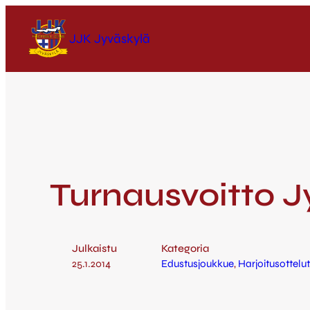
JJK Jyväskylä
Turnausvoitto J
Julkaistu
Kategoria
25.1.2014
Edustusjoukkue
, 
Harjoitusottelut