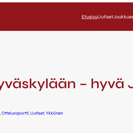
Etusivu
Uutiset
Joukkue
yväskylään – hyvä 
, 
Otteluraportti
, 
Uutiset
, 
Ykkönen