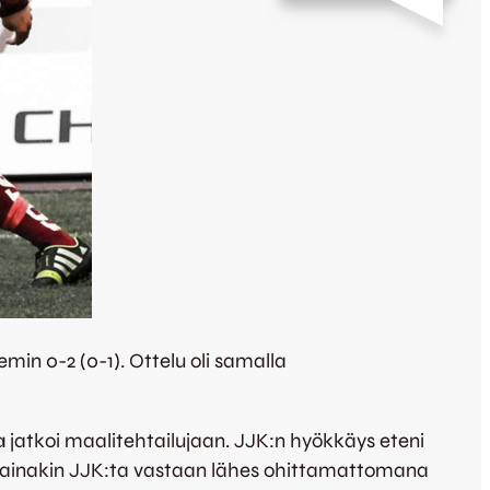
min 0-2 (0-1). Ottelu oli samalla
a
jatkoi maalitehtailujaan. JJK:n hyökkäys eteni
nä ainakin JJK:ta vastaan lähes ohittamattomana