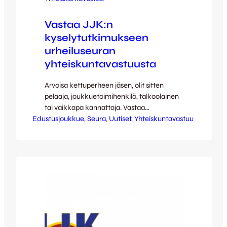
Vastaa JJK:n
kyselytutkimukseen
urheiluseuran
yhteiskuntavastuusta
Arvoisa kettuperheen jäsen, olit sitten
pelaaja, joukkuetoimihenkilö, talkoolainen
tai vaikkapa kannattaja. Vastaa
Edustusjoukkue
teettämäämme kyselytutkimukseen
, 
Seura
, 
Uutiset
, 
Yhteiskuntavastuu
urheiluseuran yhteiskuntavastuuasioihin
liittyen ja voit voittaa JJK:n fanituotteita.
Kyselylomakkeeseen pääset klikkaamalla
tästä. Moi! Kiitos, että vastaat kyselyymme
ja autat niin meitä kuin
kettuorganisaatiota! Olemme kaksi pian
valmistuvaa yhteisöpedagogia ja teemme
opinnäytetyötä Humanistiseen
ammattikorkeakouluun urheiluseuran