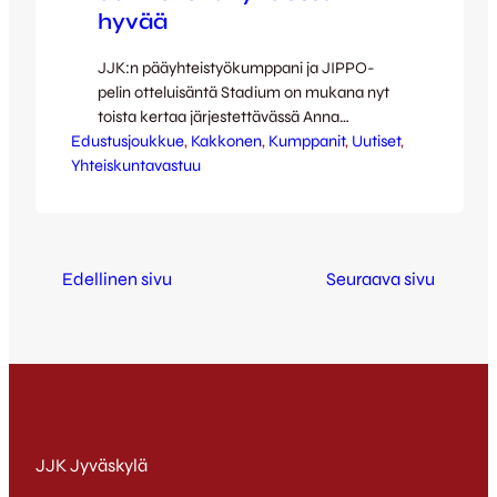
hyvää
JJK:n pääyhteistyökumppani ja JIPPO-
pelin otteluisäntä Stadium on mukana nyt
toista kertaa järjestettävässä Anna
Edustusjoukkue
Mahdollisuus-kampanjassa. Stadiumissa
, 
Kakkonen
, 
Kumppanit
, 
Uutiset
, 
Yhteiskuntavastuu
on myös jaossa ilmaislippuja keskiviikon
kamppailuun. Käy nappaamassa oma
lippusi Kävelykadun myymälän kassalta ja
samalla voit halutessasi lahjoittaa
varusteita keräykseen. Noin joka
Edellinen sivu
Seuraava sivu
kahdeksas Suomessa asuva lapsi ja nuori
elää vähävaraisessa perheessä, jossa ei ole
mahdollisuutta harrastaa tai hankkia
sopivia harrastusvarusteita.…
JJK Jyväskylä