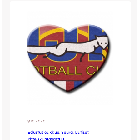
käyvät sekä korttimaksu että käteinen.
Mikäli olet valinnut toimitustavaksi
postituksen, postitukset alkavat ensi
viikolla. Tilauksen tehneille on myös
lähetetty viestiä. Myös…
9.10.2020
·
Edustusjoukkue
, 
Seura
, 
Uutiset
, 
Yhteiskuntavastuu