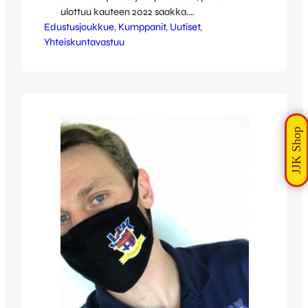
ulottuu kauteen 2022 saakka.
Edustusjoukkue
Kolmivuotisen sopimuksen myötä JJK:n
, 
Kumppanit
, 
Uutiset
, 
Yhteiskuntavastuu
arvokas ja tärkeä yhteistyö SPR:n kanssa
on kestänyt yhtäjaksoisesti jo 15 vuoden
ajan, mikä on ainutlaatuista suomalaisessa
urheilussa. JJK:n
yhteiskuntavastuutoiminta alkoi
käytännössä vuonna 2007 SPR:n
Veripalvelun kanssa tehdyn yhteistyön
kautta. – Niihin aikoihin
yhteiskuntavastuuasiat alkoivat pikku hiljaa
tulla…