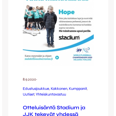
että käteinen. Mikäli nouto ei onnistu, voit
valita maskille halutessasi myös postituksen
lisähintaan. THL…
8.9.2020
·
Edustusjoukkue
, 
Kakkonen
, 
Kumppanit
, 
Uutiset
, 
Yhteiskuntavastuu
Otteluisäntä Stadium ja
JJK tekevät yhdessä