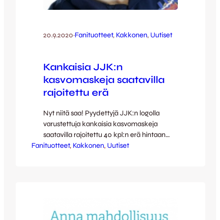
20.9.2020
·
Fanituotteet
, 
Kakkonen
, 
Uutiset
Kankaisia JJK:n
kasvomaskeja saatavilla
rajoitettu erä
Nyt niitä saa! Pyydettyjä JJK:n logolla
varustettuja kankaisia kasvomaskeja
saatavilla rajoitettu 40 kpl:n erä hintaan
Fanituotteet
10€/kpl! Klikkaa tästä tilaamaan omasi
, 
Kakkonen
, 
Uutiset
ennen kuin loppuvat:
https://forms.gle/uVyX2Z4KMnR1yAFR7
Tilaamasi kasvomaskin voit lunastaa 22.9.
JJK – FCV -otteluun saapuessasi Harjun
pääportin lipunmyyntipisteeltä.
Maksuvälineenä käyvät sekä korttimaksu