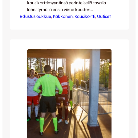
kausikorttimyyntinsä perinteisellä tavalla
lähestymällä ensin viime kauden
Edustusjoukkue
kausikorttilaisiaan, sillä heillä on tuttuun
, 
Kakkonen
, 
Kausikortti
, 
Uutiset
tapaan etuosto-oikeus omaan paikkaansa.
Kauden 2020 kausikorttilaisille on lähetetty
sähköpostilla ohjeet korttinsa uusimiseen,
joten tarkkailethan siis postiasi.
Kausikorttilaisena olet arvokas
kettuperheen jäsen ja kuulut meidän
sisäpiiriimme. Tämä tulee jatkossa myös
näkymään konkreettisesti eri tavoin.
Kausikorttia näyttämällä saat etuja…