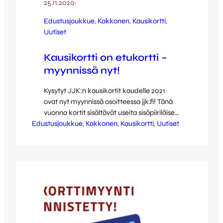
25.11.2020
·
Edustusjoukkue
, 
Kakkonen
, 
Kausikortti
, 
Uutiset
Kausikortti on etukortti –
myynnissä nyt!
Kysytyt JJK:n kausikortit kaudelle 2021
ovat nyt myynnissä osoitteessa jjk.fi! Tänä
vuonna kortit sisältävät useita sisäpiiriläisen
Edustusjoukkue
etuja ja saapuvat painosta jo joulukuussa,
, 
Kakkonen
, 
Kausikortti
, 
Uutiset
joten ne ovat mainio lahjaidea myös
pukinkonttiin. JJK käynnisti tulevan
kauden kausikorttimyyntinsä viime viikolla
perinteisellä tavalla lähestymällä ensin
viime kauden kausikorttilaisiaan, sillä heillä
on tuttuun tapaan etuosto-oikeus omaan
paikkaansa. Kauden 2020 kausikorttilaisille
on…