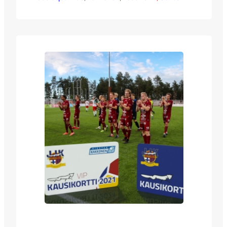
myös uusia tapoja maksaa:
maksuvälineenä tapahtumakaupassamme
(tapahtumakauppaan sivun oikean reunan
”osta lippuja” painikkeesta)
käyvät Paytrailin tarjoamien normaalien
verkkomaksuvaihtoehtojen lisäksi
myös SmartumPay, ePassi sekä Eazybreak.
Mikäli haluat maksaa mielummin
korttisi Edenredin mobiilimaksulla,
laitathan silloin viestiä sanna.kahila(at)jjk.fi.
Smartumin paperisilla kulttuuri -ja
liikuntaseteleillä sekä Virike-seteleillä voit
maksaa JJK:n toimistolla vielä
maanantaina…