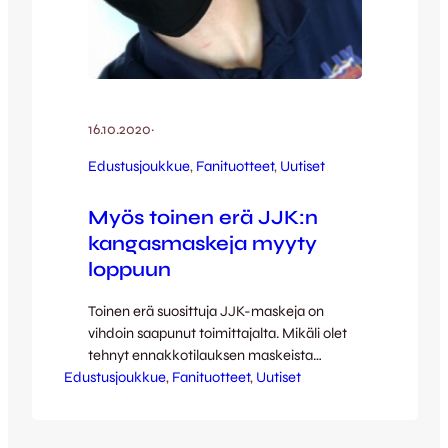
16.10.2020
·
Edustusjoukkue
, 
Fanituotteet
, 
Uutiset
Myös toinen erä JJK:n
kangasmaskeja myyty
loppuun
Toinen erä suosittuja JJK-maskeja on
vihdoin saapunut toimittajalta. Mikäli olet
tehnyt ennakkotilauksen maskeista
Edustusjoukkue
tilauksesi on lunastettavissa sunnuntain
, 
Fanituotteet
, 
Uutiset
18.10. JJK – Kemi City FC otteluun
saapuessasi pääportin lipunmyyntipisteeltä
klo 13-14 (peli alkaa klo 14). Maksuvälineenä