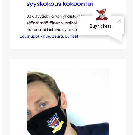
syyskokous kokoontui
JJK Jyväskylä ry:n yhdistyksen
sääntömääräinen vuosikokous kokous
kokoontui tiistaina 27.10.2020. JJK
Edustusjoukkue
Jyväskylä ry:n tänä syksynä PRH:ssa
, 
Seura
, 
Uutiset
hyväksyttyjen sääntöjen mukaisesti
vuosikokous valitsi yhdistykselle uuden
hallituksen. Vajaa vuosi sitten seuran
puheenjohtajaksi valittu Tom Nevanpää
jatkaa tehtävässään seuraavat kaksi vuotta
ja uusina jäseninä hallitukseen valittiin Timo
Louhivaara sekä Rositsa Röntynen.
Louhivaaran vastuualueeksi on kaavailtu
seuran urheilullista kehittämistä sekä…