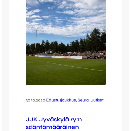
mahdollisuudet kilpailla kansallisella tasolla,
mikäli seurat pystyvät yhteistyöhön
paikallisesti. Yhteistyön tavoitteena on
helpottaa erityisesti nuorten, kehittyvien
pelaajien…
30.10.2020
·
Edustusjoukkue
, 
Seura
, 
Uutiset
JJK Jyväskylä ry:n
sääntömääräinen