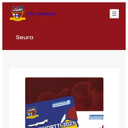
Siirry
sisältöön
JJK Jyväskylä
Seura