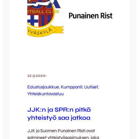
yhteiskuntavastuusta ja tilaajanamme on
JJK Jyväskylä…
22.9.2020
·
Edustusjoukkue
, 
Kumppanit
, 
Uutiset
, 
Yhteiskuntavastuu
JJK:n ja SPR:n pitkä
yhteistyö saa jatkoa
JJK ja Suomen Punainen Risti ovat
solmineet yhteistyösopimuksen, joka