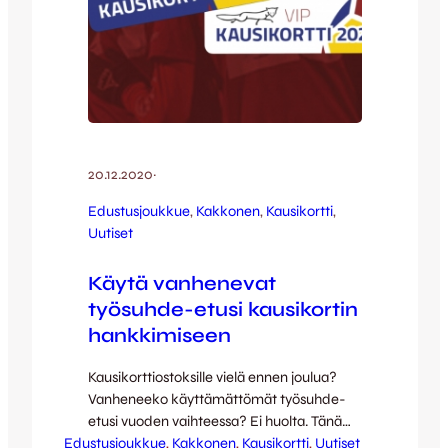
20.12.2020
·
Edustusjoukkue
, 
Kakkonen
, 
Kausikortti
, 
Uutiset
Käytä vanhenevat
työsuhde-etusi kausikortin
hankkimiseen
Kausikorttiostoksille vielä ennen joulua?
Vanheneeko käyttämättömät työsuhde-
etusi vuoden vaihteessa? Ei huolta. Tänä
Edustusjoukkue
vuonna tarjoamme kausikorttilaisillemme
, 
Kakkonen
, 
Kausikortti
, 
Uutiset