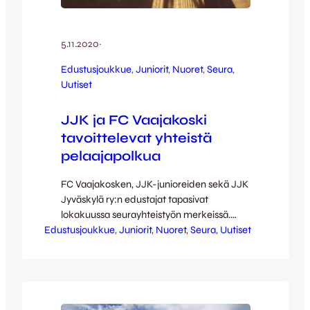
5.11.2020
·
Edustusjoukkue
, 
Juniorit
, 
Nuoret
, 
Seura
, 
Uutiset
JJK ja FC Vaajakoski
tavoittelevat yhteistä
pelaajapolkua
FC Vaajakosken, JJK-junioreiden sekä JJK
Jyväskylä ry:n edustajat tapasivat
lokakuussa seurayhteistyön merkeissä.
Edustusjoukkue
Seurat päättivät yhteistyön aloittamisesta
, 
Juniorit
, 
Nuoret
, 
Seura
, 
Uutiset
kolmen vuoden sitoumuksella. Yhteistyötä
on tarkoituksena tarkentaa, kehittää ja
laajentaa. Seuroilla on yhteinen ymmärrys
siitä, että pitkässä juoksussa
jyväskyläläisellä jalkapallolla on paremmat