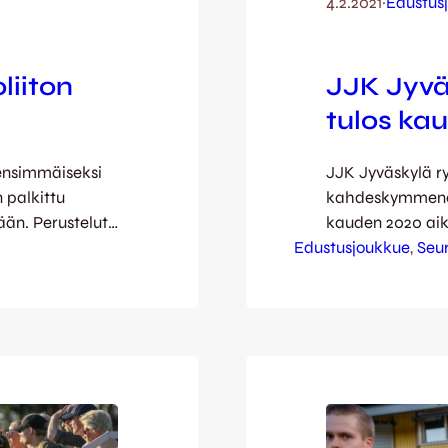
4.2.2021
·
Edustus
liiton
JJK Jyvä
tulos ka
 ensimmäiseksi
JJK Jyväskylä ry
 palkittu
kahdeskymmenes t
ään. Perustelut
kauden 2020 aik
onipuolinen
Edustusjoukkue
edustusjoukkuet
, 
Seu
30 vuotta sitten.
Edustusjoukkueen
uniorit ry:tä ja
Tapio Suomisen 
Seuratyö
katselukertaa. J
litustasolle,
katsojaa per ot
tajana…
Vaajakoskea vast
Toimintaa…