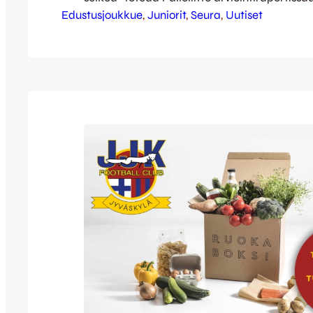
Edustusjoukkue
toiminnan laatu on nyt todettu myös ulkopuo
, 
Juniorit
, 
Seura
, 
Uutiset
asiantuntijoiden toimesta. JJK:n tavoitteena
kokonaisvaltaisesti laadukas seura jossa, se
valmennuksen taso, että harrastuksen mahd
toimintaympäristö on alueen paras. Olem
Suomen Palloliiton laatuseurajärjestelmässä
seuroja laadun kehittämisessä. Palloliiton…