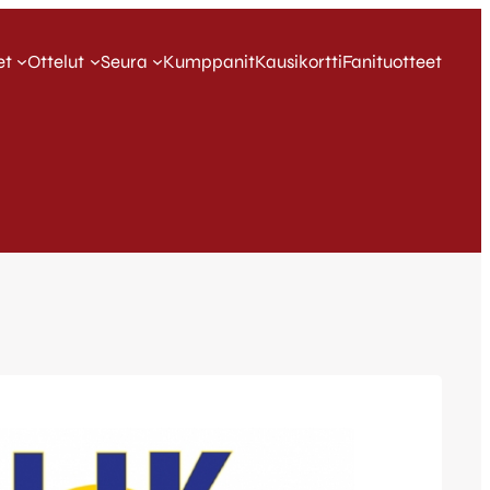
et
Ottelut
Seura
Kumppanit
Kausikortti
Fanituotteet