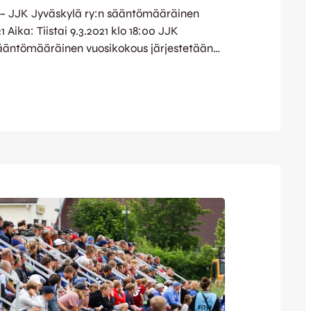
JJK Jyväskylä ry:n sääntömääräinen
Aika: Tiistai 9.3.2021 klo 18:00 JJK
sääntömääräinen vuosikokous järjestetään
 kokoontumisrajoitusten vuoksi ja
n mukaisesti etäkokouksena (Microsoft
ellä). Kevätkokouksesta on tiedotettu
an 4.2.2021 julkaistussa JJK:n
ps://www.jjk.fi/uutiset/jjk-jyvaskylalla-
los-kaudesta-2020/ Osallistumisoikeus
ikilla JJK Jyväskylä ry:n vuoden 2021
saneilla henkilöillä. Pyydämme jäseniä
n puheenjohtaja…