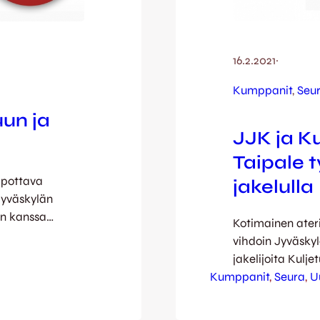
16.2.2021
·
Kumppanit
, 
Seu
uun ja
JJK ja K
Taipale 
elpottava
jakelulla
 Jyväskylän
:n kanssa
Kotimainen ater
laamalla
vihdoin Jyväsky
. Nyt on
jakelijoita Kulj
amalla
Kumppanit
bokseille. JJK:n
, 
Seura
, 
U
JJKkampanja
yhteistyö on saa
n toimintaa,
jatkossa kettus