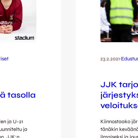
iset
23.2.2021
·
Edustu
JJK tarj
ä tasolla
järjesty
veloituk
den ja U-21
Kiinnostaako jä
unniteltu ja
tänäkin keväänä
an. JJK:n
ilmaiseksi ja j