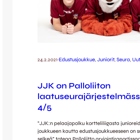
24.2.2021
·
Edustusjoukkue
, 
Juniorit
, 
Seura
, 
Uut
JJK on Palloliiton
laatuseurajärjestelmäss
4/5
”JJK:n pelaajapolku kortteliliigasta juniorei
joukkueen kautta edustusjoukkueeseen on su
selkeä” toteaa Palloliitto arviointiraportissa