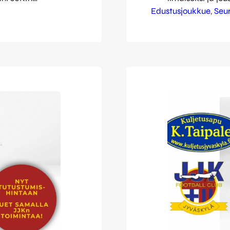
listen
Edustusjoukkue
Agmenin kautta. 
, 
Seu
 on olla
jatkossa varsina
kä
isoja tapahtumia
ollistava
järjestyksenvalv
me mukana
talkoolaistemme 
 joka tukee
Tavoitteenamme
järjestämisessä
Järjestyksenval