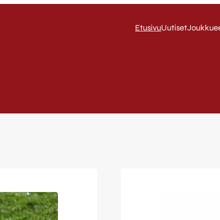
Etusivu
Uutiset
Joukkue