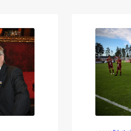
aisesta uudesta…
juuri rantautun
suosiotaan kasv
yhtälössä Kulje