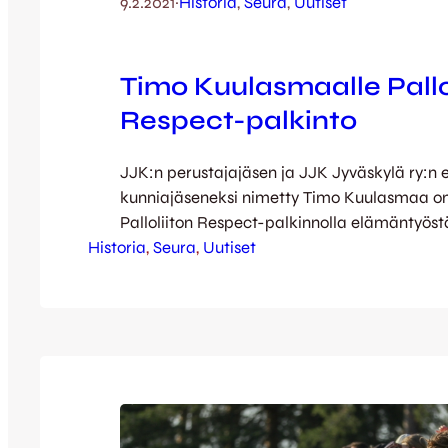
9.2.2021
·
Historia
, 
Seura
, 
Uutiset
Timo Kuulasmaalle Pallo
Respect-palkinto
JJK:n perustajajäsen ja JJK Jyväskylä ry:n
kunniajäseneksi nimetty Timo Kuulasmaa on
Palloliiton Respect-palkinnolla elämäntyöst
Historia
palkinnolle kuuluivat seuraavasti: ”Timon m
, 
Seura
, 
Uutiset
vapaaehtoistyö jalkapallon parissa alkoi yli 
Hän oli perustamassa 1990-luvun alussa JJK J
toimi hallituksessa eri rooleissa 90-luvulla. 
juniorien parissa ei rajoittunut pelkästään hal
vaan kenttätyötä esimerkiksi joukkueenjoh