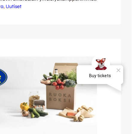
JJK:lla on suunnitelmissa järjestää
ra
, 
Uutiset
isten ottelutapahtumien lisäksi myös muita
, joihin tarvitsemme suuren joukon
ojia. Innokkaiden ja sitoutuneiden
joukkoon kaivataan siis vahvistusta.
 on kasvattaa tapahtumiamme ja niiden
 tarvitsemme myös teidän apuanne.
voja on…