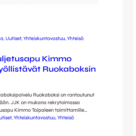
ra
, 
Uutiset
, 
Yhteiskuntavastuu
, 
Yhteisö
uljetusapu Kimmo
työllistävät Ruokaboksin
iaboksipalvelu Ruokaboksi on rantautunut
lään. JJK on mukana rekrytoimassa
etusapu Kimmo Taipaleen toimittamille
 ja Kuljetusapu Kimmo Taipaleen välinen
utiset
, 
Yhteiskuntavastuu
, 
Yhteisö
nut uuden muodon tänä talvena, sillä
eura on mukana toimittamassa Jyväskylään