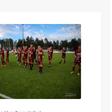
een ja muissa kaupungeissa koko ajan
attavan Ruokaboksin toimituksia. Tässä
tusapu Kimmo Taipale on jakeluyritys…