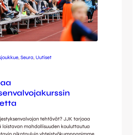
sjoukkue
, 
Seura
, 
Uutiset
oaa
ksenvalvojakurssin
setta
rjestyksenvalvojan tehtävät? JJK tarjoaa
 loistavan mahdollisuuden kouluttautua
oustavin aikatauluin yhteistyökumppanimme