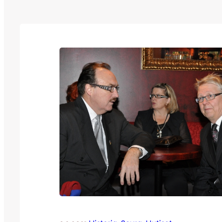
sillä Ruokaboksi on luvannut lahjoittaa jok