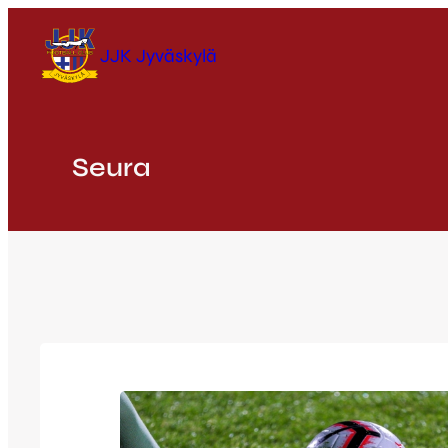
Siirry
sisältöön
JJK Jyväskylä
Seura