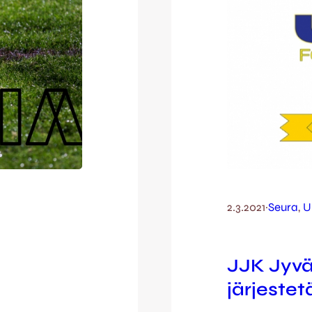
2.3.2021
·
Seura
, 
U
JJK Jyvä
järjestet