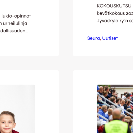
KOKOUSKUTSU – 
kevätkokous 2021 
 lukio-opinnot
Jyväskylä ry:n 
n urheilulinja
voimassa olevien
ahdollisuuden
väliaikaisen lai
nukseen osana
Seura
, 
Uutiset
Teamsin välityks
JJK:n
ensimmäisen kerr
oittaa
tiedotteessa: htt
laamista, joko
ylijaamainen-tu
 tai miesten U21
kokoukseen on ka
ildtin
jäsenmaksun mak
injan…
ilmoittautumaa