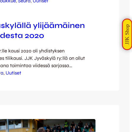
joukkue
, 
Seura
, 
Uutiset
skylällä ylijäämäinen
udesta 2020
:lle kausi 2020 oli yhdistyksen
ilikausi. JJK Jyväskylä ry:llä on ollut
ana toimintaa viidessä sarjassa
oiminnasta harrastetoimintaan.
ra
, 
Uutiset
 kotiotteluiden suorille TV-lähetyksille
selostamana kertyi lähes 50 000
JK:n kotiotteluiden yleisökeskiarvo oli 889
telu ja kauden ensimmäinen kotipeli FC
aan keräsi Harjulle jopa 1699 katsojaa.