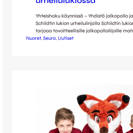
urheilulukiossa
Yhteishaku käynnissä – Yhdistä jalkapallo ja
Schildtin lukion urheilulinjalla Schildtin lukio
tarjoaa tavoitteellisille jalkapalloilijoille m
Nuoret
päästä JJK:n ammattivalmentajien valmen
, 
Seura
, 
Uutiset
lukio-opintoja ja sitä kautta mukaan myös 
pelaajakehityspolulle. Lukioikäisillä se tark
ammattilaisten johtamaa harjoittelua ja pe
JJK U16/17 joukkueessa kansallisella tasolla
/ Edustusjoukkueessa. Jalkapallo on yksi Sch
urheilulinjan painopistelajeista. Jalkapallol