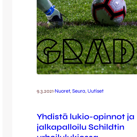
9.3.2021
·
Nuoret
, 
Seura
, 
Uutiset
Yhdistä lukio-opinnot ja
jalkapalloilu Schildtin