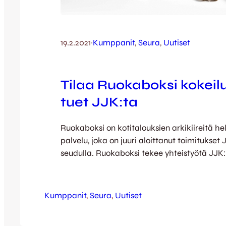
19.2.2021
·
Kumppanit
, 
Seura
, 
Uutiset
Tilaa Ruokaboksi kokeil
tuet JJK:ta
Ruokaboksi on kotitalouksien arkikiireitä h
palvelu, joka on juuri aloittanut toimitukset
seudulla. Ruokaboksi tekee yhteistyötä JJK
markkinoinnissa ja Boksien kuljetuksissa. Ti
Ruokaboksin kokeiluun tuet JJK:n toimintaa
maistuva tapa tukea JJK:n toimintaa! Tila
Kumppanit
, 
Seura
, 
Uutiset
Ruokaboksin kokeiluun osoitteessa bit.ly/
saat sen edullisemmin ja tuet samalla seura