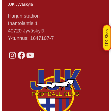
JJK Jyväskylä
Harjun stadion
Ihantolantie 1
40720 Jyväskylä
Y-tunnus: 1647107-7
Instagram
Facebook
YouTube