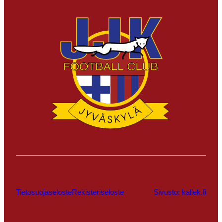
Tietosuojaseloste
Rekisteriseloste
Sivusto: kallek.fi