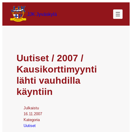
JJK Jyväskylä
Uutiset / 2007 /
Kausikorttimyynti
lähti vauhdilla
käyntiin
Julkaistu
16.11.2007
Kategoria
Uutiset