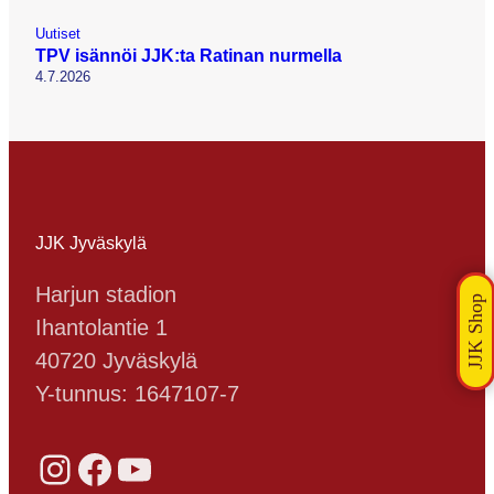
Uutiset
TPV isännöi JJK:ta Ratinan nurmella
4.7.2026
JJK Jyväskylä
Harjun stadion
Ihantolantie 1
40720 Jyväskylä
Y-tunnus: 1647107-7
Instagram
Facebook
YouTube