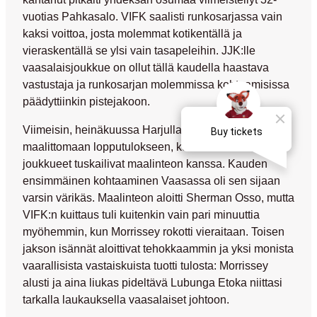
vuotias Pahkasalo. VIFK saalisti runkosarjassa vain
kaksi voittoa, josta molemmat kotikentällä ja
vieraskentällä se ylsi vain tasapeleihin. JJK:lle
vaasalaisjoukkue on ollut tällä kaudella haastava
vastustaja ja runkosarjan molemmissa kohtaamisissa
päädyttiinkin pistejakoon.
Viimeisin, heinäkuussa Harjulla pelattu vääntö päättyi
maalittomaan lopputulokseen, kun molemmat
joukkueet tuskailivat maalinteon kanssa. Kauden
ensimmäinen kohtaaminen Vaasassa oli sen sijaan
varsin värikäs. Maalinteon aloitti
Sherman Osso
, mutta
VIFK:n kuittaus tuli kuitenkin vain pari minuuttia
myöhemmin, kun Morrissey rokotti vieraitaan. Toisen
jakson isännät aloittivat tehokkaammin ja yksi monista
vaarallisista vastaiskuista tuotti tulosta: Morrissey
alusti ja aina liukas pideltävä
Lubunga Etoka
niittasi
tarkalla laukauksella vaasalaiset johtoon.