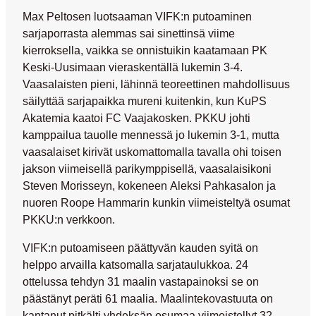
Max Peltosen
luotsaaman VIFK:n putoaminen
sarjaporrasta alemmas sai sinettinsä viime
kierroksella, vaikka se onnistuikin kaatamaan PK
Keski-Uusimaan vieraskentällä lukemin 3-4.
Vaasalaisten pieni, lähinnä teoreettinen mahdollisuus
säilyttää sarjapaikka mureni kuitenkin, kun KuPS
Akatemia kaatoi FC Vaajakosken. PKKU johti
kamppailua tauolle mennessä jo lukemin 3-1, mutta
vaasalaiset kirivät uskomattomalla tavalla ohi toisen
jakson viimeisellä parikymppisellä, vaasalaisikoni
Steven Morisseyn
, kokeneen
Aleksi Pahkasalon
ja
nuoren
Roope Hammarin
kunkin viimeisteltyä osumat
PKKU:n verkkoon.
VIFK:n putoamiseen päättyvän kauden syitä on
helppo arvailla katsomalla sarjataulukkoa. 24
ottelussa tehdyn 31 maalin vastapainoksi se on
päästänyt peräti 61 maalia. Maalintekovastuuta on
kantanut pitkälti yhdeksän osumaa viimeistellyt 32-