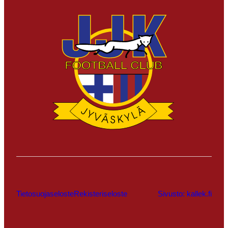
Tietosuojaseloste
Rekisteriseloste
Sivusto: kallek.fi