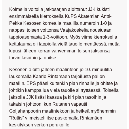
Kolmella voitolla jatkosarjan aloittanut JJK kukisti
ensimmäisellä kierroksella KuPS Akatemian
Antti-
Pekka Kesosen
komealla maalilla numeroin 1-0 ja
nappasi toisen voittonsa Vaajakoskelta noustuaan
tappioasemasta 1-3-voittoon. Myös viime kierroksella
kettulauma oli tappiolla vielä tauolle mentäessä, mutta
kipusi jälleen kerran vahvemman toisen jaksonsa
turvin tasoihin ja ohitse.
Kesonen aloitti jälleen maalinteon jo 10. minuutilla
laukomalla
Kaarlo Rintamäen
tarjoilusta pallon
maaliin. EPS pääsi kuitenkin pian rinnalle ja ohitse ja
johtikin kamppailua vielä tauolle siirryttäessä. Toisella
jaksolla JJK lisäsi kaasua ja kiri pian tasoihin ja
takaisin johtoon, kun Rutanen vapautti
Goljahanpoorin maalintekoon ja hetkeä myöhemmin
”Ruttis” viimeisteli itse puskemalla Rintamäen
keskityksen verkon perukoille.