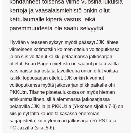
kohdanneet toisensa viime vuosina lukuisia
kertoja ja vaasalaismiehistö onkin ollut
kettulaumalle kiperä vastus, eikä
paremmuudesta ole saatu selvyyttä.
Hyvään vireeseen syksyn myötä päässyt JJK lähtee
viimeiseen kotimatsiin kolmen ottelun voittoputkessa
ja on siis voittanut kaikki pelaamansa jatkosarjan
ottelut.
Brian Pagen
miehistö on saanut pelata vailla
varsinaista panosta ja tavoitteena onkin ollut voittaa
kaikki loppusarjan ottelut. JJK onkin kivunnut
voittoputkensa myötä jatkosarjan piikkipaikalle ohi
PKKU:n. Tilanne pistetaulukossa on myös hieman
eriskummallinen, sillä alemmassa jatkosarjassa
pelaavilla JJK:lla ja PKKU:lla (Ykkösen sijoilla 7-8) on
siis jo nyt tältä kaudelta kasassa enemmän
sarjapisteitä, kuin ylemmän jatkosarjan RoPS:lla ja
FC Jazzilla (sijat 5-6).