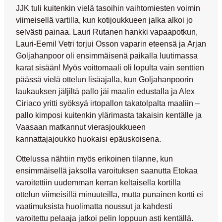
JJK tuli kuitenkin vielä tasoihin vaihtomiesten voimin
viimeisellä vartilla, kun kotijoukkueen jalka alkoi jo
selvästi painaa.
Lauri Rutanen
hankki vapaapotkun,
Lauri-Eemil Vetri
torjui Osson vaparin eteensä ja
Arjan
Goljahanpoor
oli ensimmäisenä paikalla luutimassa
karat sisään! Myös voittomaali oli lopulta vain senttien
päässä vielä ottelun lisäajalla, kun Goljahanpoorin
laukauksen jäljiltä pallo jäi maalin edustalla ja
Alex
Ciriaco
yritti syöksyä irtopallon takatolpalta maaliin –
pallo kimposi kuitenkin ylärimasta takaisin kentälle ja
Vaasaan matkannut vierasjoukkueen
kannattajajoukko huokaisi epäuskoisena.
Ottelussa nähtiin myös erikoinen tilanne, kun
ensimmäisellä jaksolla varoituksen saanutta Etokaa
varoitettiin uudemman kerran keltaisella kortilla
ottelun viimeisillä minuuteilla, mutta punainen kortti ei
vaatimuksista huolimatta noussut ja kahdesti
varoitettu pelaaja jatkoi pelin loppuun asti kentällä.