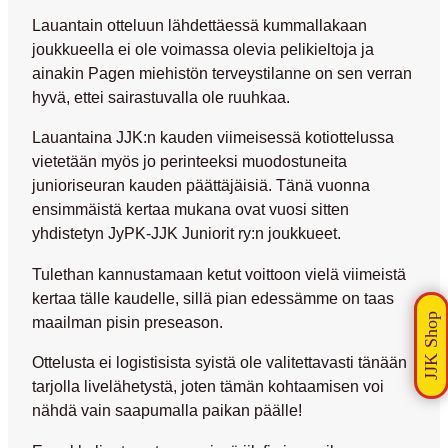
Lauantain otteluun lähdettäessä kummallakaan
joukkueella ei ole voimassa olevia pelikieltoja ja
ainakin Pagen miehistön terveystilanne on sen verran
hyvä, ettei sairastuvalla ole ruuhkaa.
Lauantaina JJK:n kauden viimeisessä kotiottelussa
vietetään myös jo perinteeksi muodostuneita
junioriseuran kauden päättäjäisiä. Tänä vuonna
ensimmäistä kertaa mukana ovat vuosi sitten
yhdistetyn JyPK-JJK Juniorit ry:n joukkueet.
Tulethan kannustamaan ketut voittoon vielä viimeistä
kertaa tälle kaudelle, sillä pian edessämme on taas
maailman pisin preseason.
Ottelusta ei logistisista syistä ole valitettavasti tänään
tarjolla livelähetystä, joten tämän kohtaamisen voi
nähdä vain saapumalla paikan päälle!