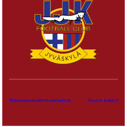
Tietosuojaseloste
Rekisteriseloste
Sivusto: kallek.fi