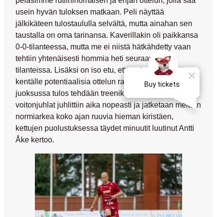
pelasimme rutiininomaisen ja ehjän ottelun, jolla saa
usein hyvän tuloksen matkaan. Peli näyttää
jälkikäteen tulostaululla selvältä, mutta ainahan sen
taustalla on oma tarinansa. Kaverillakin oli paikkansa
0-0-tilanteessa, mutta me ei niistä hätkähdetty vaan
tehtiin yhtenäisesti hommia heti seuraavissa
tilanteissa. Lisäksi on iso etu, että voimme heittää
kentälle potentiaalisia ottelun ratkaisijoita. Pitkässä
juoksussa tulos tehdään treenikentällä, joten
voitonjuhlat juhlittiin aika nopeasti ja jatketaan meidän
normiarkea koko ajan ruuvia hieman kiristäen,
kettujen puolustuksessa täydet minuutit luutinut
Antti
Åke
kertoo.