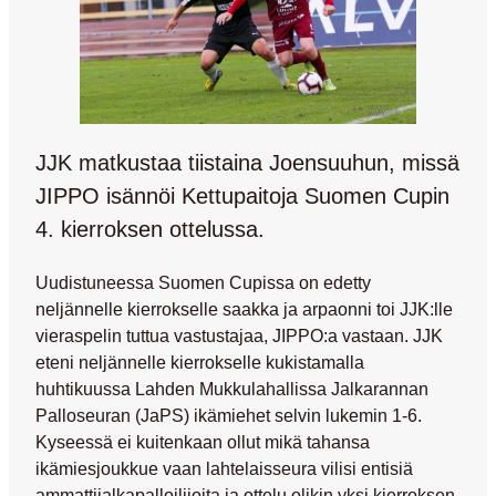
JJK matkustaa tiistaina Joensuuhun, missä
JIPPO isännöi Kettupaitoja Suomen Cupin
4. kierroksen ottelussa.
Uudistuneessa Suomen Cupissa on edetty
neljännelle kierrokselle saakka ja arpaonni toi JJK:lle
vieraspelin tuttua vastustajaa, JIPPO:a vastaan. JJK
eteni neljännelle kierrokselle kukistamalla
huhtikuussa Lahden Mukkulahallissa Jalkarannan
Palloseuran (JaPS) ikämiehet selvin lukemin 1-6.
Kyseessä ei kuitenkaan ollut mikä tahansa
ikämiesjoukkue vaan lahtelaisseura vilisi entisiä
ammattijalkapalloilijoita ja ottelu olikin yksi kierroksen