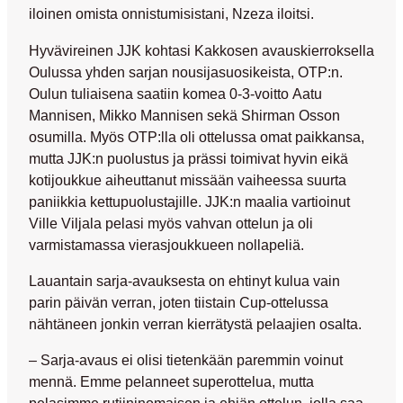
iloinen omista onnistumisistani, Nzeza iloitsi.
Hyvävireinen JJK kohtasi Kakkosen avauskierroksella
Oulussa yhden sarjan nousijasuosikeista, OTP:n.
Oulun tuliaisena saatiin komea 0-3-voitto
Aatu
Mannisen
,
Mikko Mannisen
sekä
Shirman Osson
osumilla. Myös OTP:lla oli ottelussa omat paikkansa,
mutta JJK:n puolustus ja prässi toimivat hyvin eikä
kotijoukkue aiheuttanut missään vaiheessa suurta
paniikkia kettupuolustajille. JJK:n maalia vartioinut
Ville Viljala
pelasi myös vahvan ottelun ja oli
varmistamassa vierasjoukkueen nollapeliä.
Lauantain sarja-avauksesta on ehtinyt kulua vain
parin päivän verran, joten tiistain Cup-ottelussa
nähtäneen jonkin verran kierrätystä pelaajien osalta.
– Sarja-avaus ei olisi tietenkään paremmin voinut
mennä. Emme pelanneet superottelua, mutta