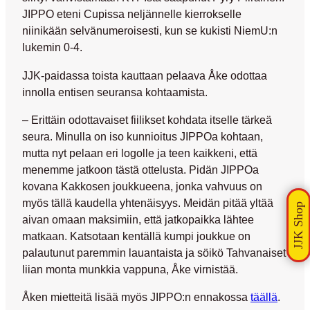
JIPPO eteni Cupissa neljännelle kierrokselle
niinikään selvänumeroisesti, kun se kukisti NiemU:n
lukemin 0-4.
JJK-paidassa toista kauttaan pelaava
Åke odottaa
innolla entisen seuransa kohtaamista.
– Erittäin odottavaiset fiilikset kohdata itselle tärkeä
seura. Minulla on iso kunnioitus JIPPOa kohtaan,
mutta nyt pelaan eri logolle ja teen kaikkeni, että
menemme jatkoon tästä ottelusta. Pidän JIPPOa
kovana Kakkosen joukkueena, jonka vahvuus on
myös tällä kaudella yhtenäisyys. Meidän pitää yltää
aivan omaan maksimiin, että jatkopaikka lähtee
matkaan. Katsotaan kentällä kumpi joukkue on
palautunut paremmin lauantaista ja söikö Tahvanaiset
liian monta munkkia vappuna, Åke virnistää.
Åken mietteitä lisää myös JIPPO:n ennakossa
täällä
.