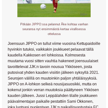
Pitkään JIPPO:ssa pelannut Åke kohtaa vanhan
seuransa nyt ensimmäistä kertaa virallisessa
ottelussa
Joensuun JIPPO on tullut viime vuosina Kettupaidoille
hyvinkin tutuksi, vaikkakin joukkueet pelaavat tällä
kaudella Kakkosen eri lohkoissa. Kolmosesta
muutama vuosi sitten vauhtia hakeneet joensuulaiset
tavoittelevat JJK:n tavoin nousua Ykköseen, josta
putosivat yhden kauden visiitin jälkeen syksyllä 2021.
Seurojen välillä on muutoinkin paljon yhtäläisyyksiä.
JIPPO on A-lohkon selkeä nousijasuosikki, mutta on
kokenut jonkin verran muutoksia päättyneen Ykkösen
kauden jälkeen.
Jussi Leppälahden
tilalle joukkueen
päävalmentajan paikalle pestattiin
Sami Okkonen
,
joka luotsasi puolestaan JJK:n paikallisvastustaja FC