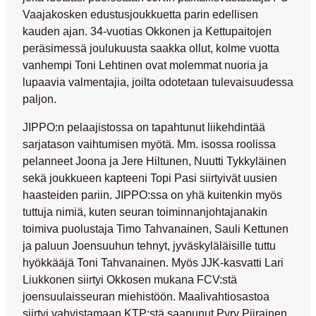
Vaajakosken edustusjoukkuetta parin edellisen
kauden ajan. 34-vuotias Okkonen ja Kettupaitojen
peräsimessä joulukuusta saakka ollut, kolme vuotta
vanhempi
Toni Lehtinen
ovat molemmat nuoria ja
lupaavia valmentajia, joilta odotetaan tulevaisuudessa
paljon.
JIPPO:n pelaajistossa on tapahtunut liikehdintää
sarjatason vaihtumisen myötä. Mm. isossa roolissa
pelanneet
Joona
ja
Jere Hiltunen
,
Nuutti Tykkyläinen
sekä joukkueen kapteeni
Topi Pasi
siirtyivät uusien
haasteiden pariin. JIPPO:ssa on yhä kuitenkin myös
tuttuja nimiä, kuten seuran toiminnanjohtajanakin
toimiva puolustaja
Timo Tahvanainen
,
Sauli Kettunen
ja paluun Joensuuhun tehnyt, jyväskyläläisille tuttu
hyökkääjä
Toni Tahvanainen
. Myös JJK-kasvatti
Lari
Liukkonen
siirtyi Okkosen mukana FCV:stä
joensuulaisseuran miehistöön. Maalivahtiosastoa
siirtyi vahvistamaan KTP:stä saapunut
Pyry Piirainen
.