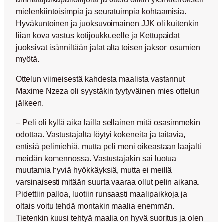
mielenkiintoisimpia ja seuratuimpia kohtaamisia.
Hyväkuntoinen ja juoksuvoimainen JJK oli kuitenkin
liian kova vastus kotijoukkueelle ja Kettupaidat
juoksivat isänniltään jalat alta toisen jakson osumien
myötä.
Ottelun viimeisestä kahdesta maalista vastannut
Maxime Nzeza
oli syystäkin tyytyväinen mies ottelun
jälkeen.
– Peli oli kyllä aika lailla sellainen mitä osasimmekin
odottaa. Vastustajalta löytyi kokeneita ja taitavia,
entisiä pelimiehiä, mutta peli meni oikeastaan laajalti
meidän komennossa. Vastustajakin sai luotua
muutamia hyviä hyökkäyksiä, mutta ei meillä
varsinaisesti mitään suurta vaaraa ollut pelin aikana.
Pidettiin palloa, luotiin runsaasti maalipaikkoja ja
oltais voitu tehdä montakin maalia enemmän.
Tietenkin kuusi tehtyä maalia on hyvä suoritus ja olen