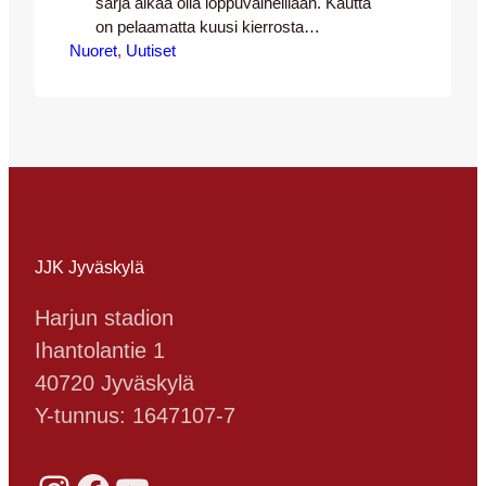
sarja alkaa olla loppuvaiheillaan. Kautta
on pelaamatta kuusi kierrosta
Nuoret
lukuunottamatta JJK:ta ja SJK:ta, jotka
, 
Uutiset
ovat pelanneet yhden ottelun muita
enemmän. Hallitseva Suomen mestari
JJK on kuluvallakin kaudella vahva ja
jahtaa toista peräkkäistä kultaa – tällä
hetkellä JJK on toisena kaksi pistettä
sarjakärkeä perässä. Kamppailupari
kärjessä on tuttu: nyt johdossa…
JJK Jyväskylä
Harjun stadion
Ihantolantie 1
40720 Jyväskylä
Y-tunnus: 1647107-7