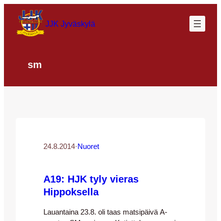
Siirry
sisältöön
JJK Jyväskylä
sm
24.8.2014
·
Nuoret
A19: HJK tyly vieras
Hippoksella
Lauantaina 23.8. oli taas matsipäivä A-