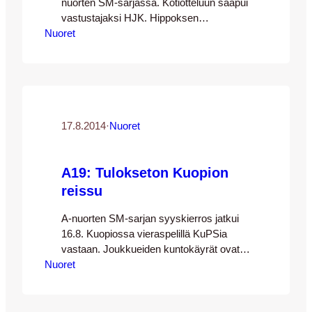
nuorten SM-sarjassa. Kotiotteluun saapui
vastustajaksi HJK. Hippoksen
Nuoret
vahtimestarit olivat laittaneet kentän niin
hyvään kuntoon kuin vuodenaikaan ja
viikon mittaan Jyväskylän yli liikkuneisiin
sadekuuroihin nähden mahdollista. Eli
puitteet olivat kunnossa ja vastustaja
parasta mahdollista luokkaa joten
edellytykset hyvälle pelitapahtumalle oli
17.8.2014
·
Nuoret
olemassa. [team1] Ottelun ensimmäinen
jakso oli pelillisesti tasainen. Joukkueet
A19: Tulokseton Kuopion
veivät vuorollaan…
reissu
A-nuorten SM-sarjan syyskierros jatkui
16.8. Kuopiossa vieraspelillä KuPSia
vastaan. Joukkueiden kuntokäyrät ovat
Nuoret
menossa kovasti eri suuntaan, JJK on
tippumassa mitalipeleistä kun vastaavasti
KuPS jahtaa tosissaan Suomen
mestaruutta. Aikaisemmin tällä kaudella