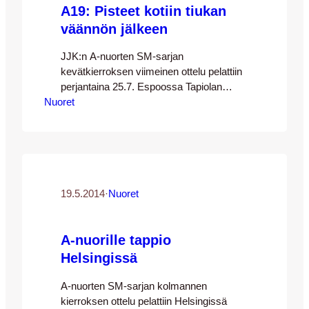
A19: Pisteet kotiin tiukan
peleistä tasan ja ottelusta odotettiin
tasaista…
väännön jälkeen
JJK:n A-nuorten SM-sarjan
kevätkierroksen viimeinen ottelu pelattiin
perjantaina 25.7. Espoossa Tapiolan
Nuoret
urheilupuiston keinonurmella helteisissä
olosuhteissa. Vastustaja FC Honka oli
ennen matsia pisteen päässä JJK:sta,
joten odotettavissa oli jälleen tasainen
kamppailu pisteistä. [team1] Ottelun alku
oli sinällään tasaista peliä, mutta Honka
onnistui pääsemään paremmin
19.5.2014
·
Nuoret
maalintekotilanteisiin. Toisella
peliminuutilla Hongan hyökkääjä oli
A-nuorille tappio
vapaana maalin edessä, mutta pallo
meni…
Helsingissä
A-nuorten SM-sarjan kolmannen
kierroksen ottelu pelattiin Helsingissä