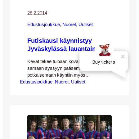
28.2.2014
·
Edustusjoukkue
, 
Nuoret
, 
Uutiset
Futiskausi käynnistyy
Jyväskylässä lauantaina
Kevät tekee tuloaan kovalla vauhdilla ja
samaan syssyyn pääsemme
potkaisemaan käyntiin myös
Edustusjoukkue
jalkapallokauden 2014 Jyväskylässä.
, 
Nuoret
, 
Uutiset
Edustusjoukkueen ensimmäinen
kotiottelu pelataan 22.3. Ilvestä vastaan
pelattavan harjoitusmatsin merkeissä,
joten kunnian kauden käynnistämisestä
saavatkin B-nuoret jotka kilvoittelevat
paikasta kesällä pelattavassa SM-
sarjassa karsintaottelussa OLS:ia
vastaan nyt lauantaina 1.3. Ottelu