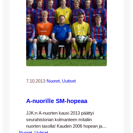
pelataan Vehkalammen urheilupuistossa
klo 14:30 ja paikalta löytyy kahvio.
Kymmenen joukkueen
yksinkertaisesta…
7.10.2013
·
Nuoret
, 
Uutiset
A-nuorille SM-hopeaa
JJK:n A-nuorten kausi 2013 päättyi
seurahistorian kolmanteen mitaliin
nuorten tasolla! Kauden 2006 hopean ja
Nuoret
2012 kullan jatkeeksi Kettupaitojen
, 
Uutiset