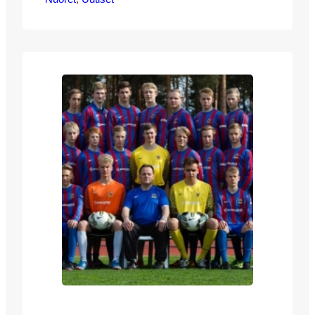
kaulaan ripustettiin nyt hopeiset mitalit.
Taistelu kirkkaimmista mitaleista kävi
tiukkana viimeiseen asti. Viime kaudella
JJK jätti loppumetreillä TPS:n taakseen
ja vei kullan – tällä kertaa osat vaihtuivat
ja JJK jäi TPS:sta lopulta kahden pisteen
päähän. Hopea on…