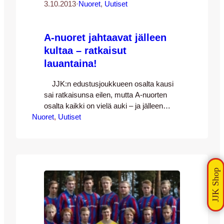
3.10.2013
·
Nuoret
, 
Uutiset
A-nuoret jahtaavat jälleen
kultaa – ratkaisut
lauantaina!
JJK:n edustusjoukkueen osalta kausi
sai ratkaisunsa eilen, mutta A-nuorten
osalta kaikki on vielä auki – ja jälleen
Nuoret
loistavan ja tasaisen kauden pelanneet
, 
Uutiset
Kettupaidat taistelevat jo toisesta
perättäisestä Suomen mestaruudesta!
Kamppailu kullasta käydään viime
vuoden tapaan JJK:n ja TPS:n välillä.
Tulevana lauantaina 5.10. pelataan A-
nuorten SM-sarjan päätöskierros. Ennen
sitä tilanne on tiukka: TPS…