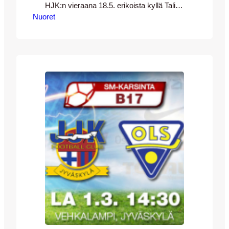
HJK:n vieraana 18.5. erikoista kyllä Talin
Nuoret
hallissa. Ulkona paistoi aurinko ja
lämpötila oli runsaat 20 astetta. Liekö
lämpimän sään ansiota kun
lämmittelyaikaa kentälle ennen ottelua ei
ollut varattu yhtään minuuttia! [team1] Itse
ottelussa kävi juuri niin kuin ei pitänyt
käydä. Jos meinaa Klubille pärjätä niin
puolustuspäässä ei voi…