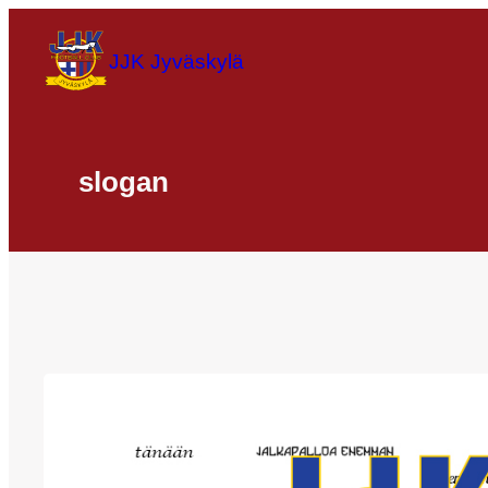
Siirry
sisältöön
JJK Jyväskylä
slogan