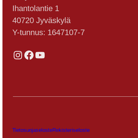
Ihantolantie 1
40720 Jyväskylä
Y-tunnus: 1647107-7
Instagram
Facebook
YouTube
Tietosuojaseloste
Rekisteriseloste