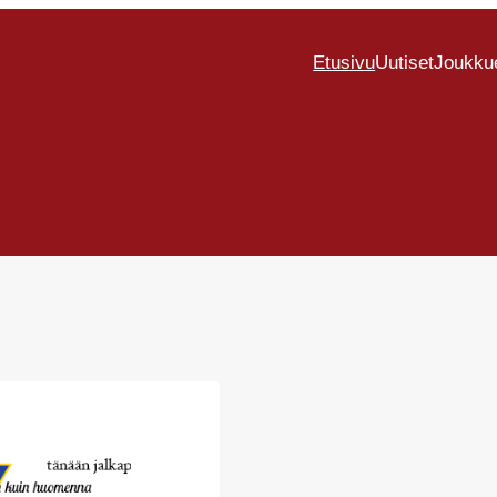
Etusivu
Uutiset
Joukku