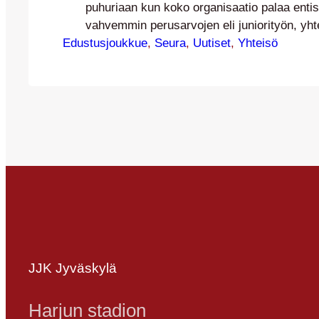
puhuriaan kun koko organisaatio palaa entis
vahvemmin perusarvojen eli juniorityön, yht
Edustusjoukkue
paikallisuuden piiriin. Uusi strategia ja toim
, 
Seura
, 
Uutiset
, 
Yhteisö
tuleville vuosille julkaistaan keskiviikkona 2
ennen sitä sinä voit auttaa meitä ehdottama
perheelle uutta tunnuslausetta/slogania. Par
paras otetaan mahdollisesti käyttöön asti! 
keskisuomalaiseen jalkapallohistoriaan ja…
JJK Jyväskylä
Harjun stadion