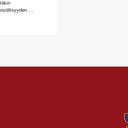
täkin
eisöllisyyden ja
intamalli
.10., mutta jo
lla koko JJK-
haat palkitaan,
Vaikuta