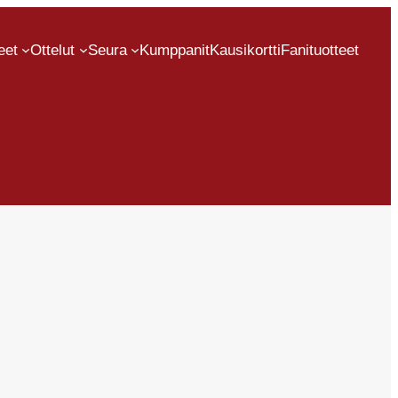
eet
Ottelut
Seura
Kumppanit
Kausikortti
Fanituotteet