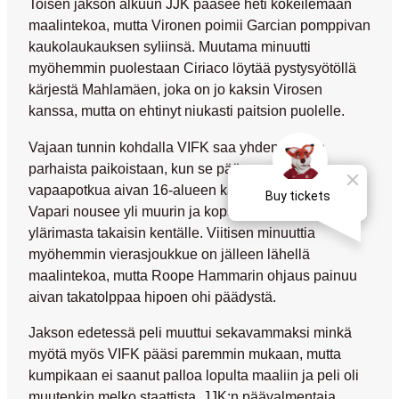
Toisen jakson alkuun JJK pääsee heti kokeilemaan
maalintekoa, mutta Vironen poimii Garcian pomppivan
kaukolaukauksen syliinsä. Muutama minuutti
myöhemmin puolestaan Ciriaco löytää pystysyötöllä
kärjestä Mahlamäen, joka on jo kaksin Virosen
kanssa, mutta on ehtinyt niukasti paitsion puolelle.
Vajaan tunnin kohdalla VIFK saa yhden ottelun
parhaista paikoistaan, kun se pääsee ampumaan
vapaapotkua aivan 16-alueen kaaren ulkopuolelta.
Vapari nousee yli muurin ja kopsahtaa lopulta
ylärimasta takaisin kentälle. Viitisen minuuttia
myöhemmin vierasjoukkue on jälleen lähellä
maalintekoa, mutta
Roope Hammarin
ohjaus painuu
aivan takatolppaa hipoen ohi päädystä.
Jakson edetessä peli muuttui sekavammaksi minkä
myötä myös VIFK pääsi paremmin mukaan, mutta
kumpikaan ei saanut palloa lopulta maaliin ja peli oli
muutenkin melko staattista. JJK:n päävalmentaja