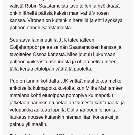
välistä
Robin Saastamoista
tavoitellen ja hyökkääjä
onkin lähellä päästä kaksin maalivahti Virosen
kanssa. Vironen on kuitenkin hereillä ja ehtii syöksyä
palloon ennen Saastamoista.
Seuraavalla minuutilla JJK tulee jälleen:
Goljahanpoor pelaa seinän Saastamoisen kanssa ja
tavoittelee Ossoa kärjestä. Mies joutuu liukumaan
palloon vaikeasta asennosta ja ohjaa pelivälineen
tällä kertaa etutolpan väärältä puolelta.
Puolen tunnin kohdalla JJK yrittää maalitekoa melko
erikoisella kulmapotkukuviolla, kun
Miika Mahlamäen
matalana kohti etutolppaa pomppiva kulmapotku
jatketaan parinkin eri pelaajan toimesta kantapäällä ja
vetopaikka aukeaa lopulta Goljahanpoorille, jonka
laukaus nousee kuitenkin hieman liian korkeaksi ja
painuu yli maalin.