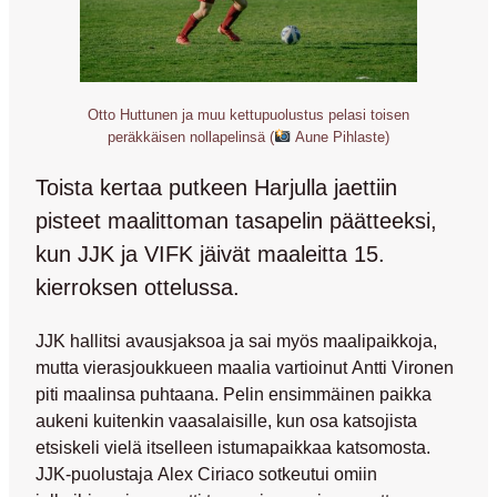
Otto Huttunen ja muu kettupuolustus pelasi toisen
peräkkäisen nollapelinsä (
Aune Pihlaste)
Toista kertaa putkeen Harjulla jaettiin
pisteet maalittoman tasapelin päätteeksi,
kun JJK ja VIFK jäivät maaleitta 15.
kierroksen ottelussa.
JJK hallitsi avausjaksoa ja sai myös maalipaikkoja,
mutta vierasjoukkueen maalia vartioinut
Antti Vironen
piti maalinsa puhtaana. Pelin ensimmäinen paikka
aukeni kuitenkin vaasalaisille, kun osa katsojista
etsiskeli vielä itselleen istumapaikkaa katsomosta.
JJK-puolustaja
Alex Ciriaco
sotkeutui omiin