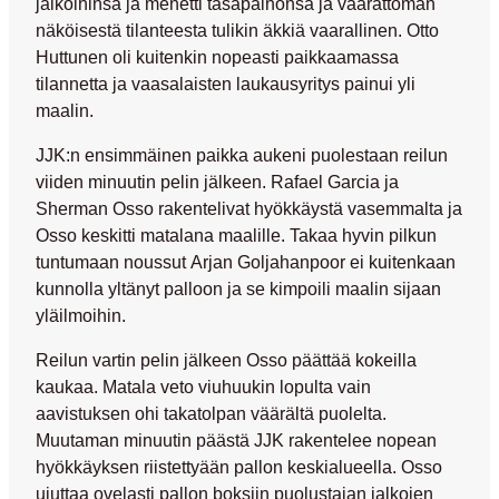
jalkoihinsa ja menetti tasapainonsa ja vaarattoman
näköisestä tilanteesta tulikin äkkiä vaarallinen.
Otto
Huttunen
oli kuitenkin nopeasti paikkaamassa
tilannetta ja vaasalaisten laukausyritys painui yli
maalin.
JJK:n ensimmäinen paikka aukeni puolestaan reilun
viiden minuutin pelin jälkeen.
Rafael Garcia
ja
Sherman Osso
rakentelivat hyökkäystä vasemmalta ja
Osso keskitti matalana maalille. Takaa hyvin pilkun
tuntumaan noussut
Arjan Goljahanpoor
ei kuitenkaan
kunnolla yltänyt palloon ja se kimpoili maalin sijaan
yläilmoihin.
Reilun vartin pelin jälkeen Osso päättää kokeilla
kaukaa. Matala veto viuhuukin lopulta vain
aavistuksen ohi takatolpan väärältä puolelta.
Muutaman minuutin päästä JJK rakentelee nopean
hyökkäyksen riistettyään pallon keskialueella. Osso
ujuttaa ovelasti pallon boksiin puolustajan jalkojen