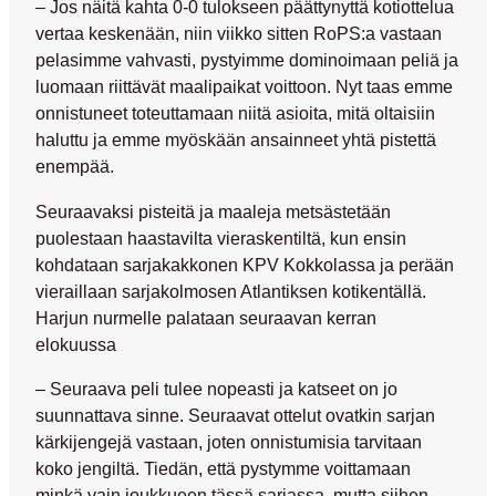
– Jos näitä kahta 0-0 tulokseen päättynyttä kotiottelua
vertaa keskenään, niin viikko sitten RoPS:a vastaan
pelasimme vahvasti, pystyimme dominoimaan peliä ja
luomaan riittävät maalipaikat voittoon. Nyt taas emme
onnistuneet toteuttamaan niitä asioita, mitä oltaisiin
haluttu ja emme myöskään ansainneet yhtä pistettä
enempää.
Seuraavaksi pisteitä ja maaleja metsästetään
puolestaan haastavilta vieraskentiltä, kun ensin
kohdataan sarjakakkonen KPV Kokkolassa ja perään
vieraillaan sarjakolmosen Atlantiksen kotikentällä.
Harjun nurmelle palataan seuraavan kerran
elokuussa
– Seuraava peli tulee nopeasti ja katseet on jo
suunnattava sinne. Seuraavat ottelut ovatkin sarjan
kärkijengejä vastaan, joten onnistumisia tarvitaan
koko jengiltä. Tiedän, että pystymme voittamaan
minkä vain joukkueen tässä sarjassa, mutta siihen