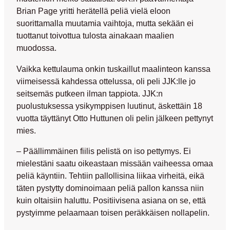
Brian Page
yritti herätellä peliä vielä eloon
suorittamalla muutamia vaihtoja, mutta sekään ei
tuottanut toivottua tulosta ainakaan maalien
muodossa.
Vaikka kettulauma onkin tuskaillut maalinteon kanssa
viimeisessä kahdessa ottelussa, oli peli JJK:lle jo
seitsemäs putkeen ilman tappiota. JJK:n
puolustuksessa ysikymppisen luutinut, äskettäin 18
vuotta täyttänyt
Otto Huttunen
oli pelin jälkeen pettynyt
mies.
– Päällimmäinen fiilis pelistä on iso pettymys. Ei
mielestäni saatu oikeastaan missään vaiheessa omaa
peliä käyntiin. Tehtiin pallollisina liikaa virheitä, eikä
täten pystytty dominoimaan peliä pallon kanssa niin
kuin oltaisiin haluttu. Positiivisena asiana on se, että
pystyimme pelaamaan toisen peräkkäisen nollapelin.