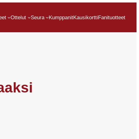
eet
Ottelut
Seura
Kumppanit
Kausikortti
Fanituotteet
aaksi