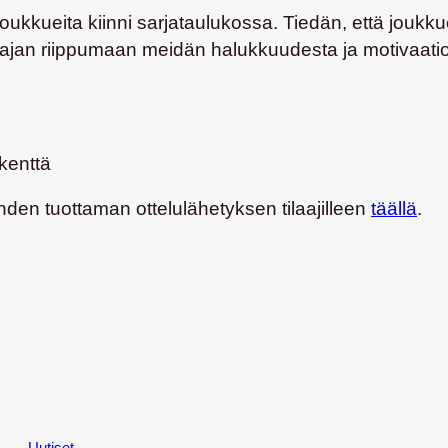
joukkueita kiinni sarjataulukossa. Tiedän, että joukk
 ajan riippumaan meidän halukkuudesta ja motivaatio
kenttä
en tuottaman ottelulähetyksen tilaajilleen
täällä
.
Uutiset