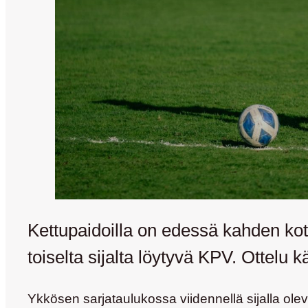
Kettupaidoilla on edessä kahden kot
toiselta sijalta löytyvä KPV. Ottelu
Ykkösen sarjataulukossa viidennellä sijalla ole