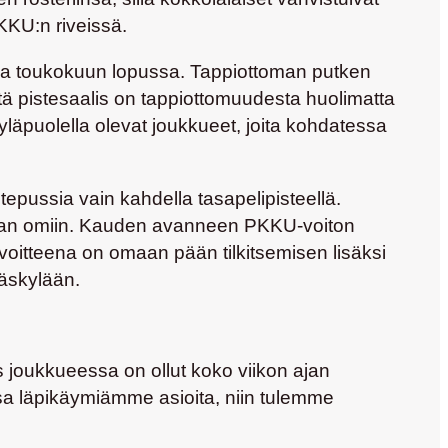
KKU:n riveissä.
unsa toukokuun lopussa. Tappiottoman putken
tä pistesaalis on tappiottomuudesta huolimatta
yläpuolella olevat joukkueet, joita kohdatessa
epussia vain kahdella tasapelipisteellä.
akaan omiin. Kauden avanneen PKKU-voiton
voitteena on omaan pään tilkitsemisen lisäksi
äskylään.
s joukkueessa on ollut koko viikon ajan
ssa läpikäymiämme asioita, niin tulemme