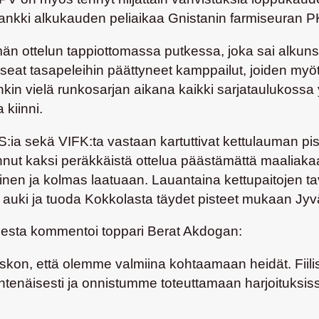
hankki alkukauden peliaikaa Gnistanin farmiseuran P
emän ottelun tappiottomassa putkessa, joka sai alk
useat tasapeleihin päättyneet kamppailut, joiden myö
kin vielä runkosarjan aikana kaikki sarjataulukossa 
 kiinni.
:ia sekä VIFK:ta vastaan kartuttivat kettulauman pist
lannut kaksi peräkkäistä ottelua päästämättä maali
inen ja kolmas laatuaan. Lauantaina kettupaitojen ta
auki ja tuoda Kokkolasta täydet pisteet mukaan Jyv
teesta kommentoi toppari
Berat Akdogan
:
skon, että olemme valmiina kohtaamaan heidät. Fiili
yhtenäisesti ja onnistumme toteuttamaan harjoituksi