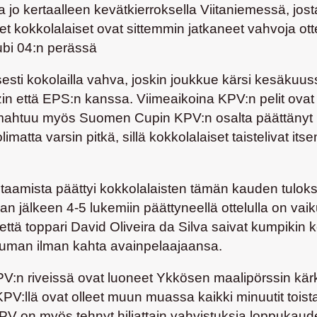
la jo kertaalleen kevätkierroksella Viitaniemessä, j
set kokkolalaiset ovat sittemmin jatkaneet vahvoja ot
ubi 04:n perässä
esti kokolailla vahva, joskin joukkue kärsi kesäkuu
zin että EPS:n kanssa. Viimeaikoina KPV:n pelit ovat k
n mahtuu myös Suomen Cupin KPV:n osalta päättänyt 1-
matta varsin pitkä, sillä kokkolalaiset taistelivat i
aamista päättyi kokkolalaisten tämän kauden tuloksil
n jälkeen 4-5 lukemiin päättyneellä ottelulla on vaik
että toppari
David Oliveira da Silva
saivat kumpikin kor
lauman ilman kahta avainpelaajaansa.
n riveissä ovat luoneet Ykkösen maalipörssin kärki
PV:llä ovat olleet muun muassa kaikki minuutit toista
KPV on myös tehnyt hiljattain vahvistuksia loppukauden