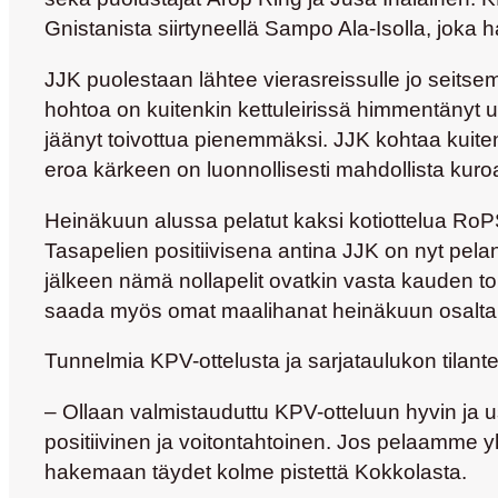
Gnistanista siirtyneellä
Sampo Ala-Isolla
, joka 
JJK puolestaan lähtee vierasreissulle jo seits
hohtoa on kuitenkin kettuleirissä himmentänyt 
jäänyt toivottua pienemmäksi. JJK kohtaa kuiten
eroa kärkeen on luonnollisesti mahdollista kuroa
Heinäkuun alussa pelatut kaksi kotiottelua RoPS
Tasapelien positiivisena antina JJK on nyt pe
jälkeen nämä nollapelit ovatkin vasta kauden to
saada myös omat maalihanat heinäkuun osalta 
Tunnelmia KPV-ottelusta ja sarjataulukon tilan
– Ollaan valmistauduttu KPV-otteluun hyvin ja u
positiivinen ja voitontahtoinen. Jos pelaamme 
hakemaan täydet kolme pistettä Kokkolasta.