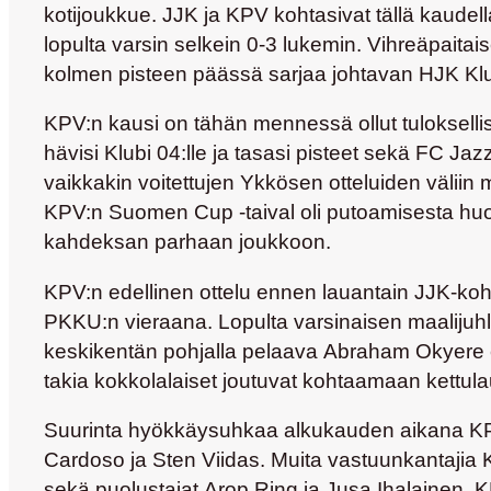
kotijoukkue. JJK ja KPV kohtasivat tällä kaudel
lopulta varsin selkein 0-3 lukemin. Vihreäpaitai
kolmen pisteen päässä sarjaa johtavan HJK Kl
KPV:n kausi on tähän mennessä ollut tuloksellis
hävisi Klubi 04:lle ja tasasi pisteet sekä FC Jaz
vaikkakin voitettujen Ykkösen otteluiden välii
KPV:n Suomen Cup -taival oli putoamisesta huoli
kahdeksan parhaan joukkoon.
KPV:n edellinen ottelu ennen lauantain JJK-koht
PKKU:n vieraana. Lopulta varsinaisen maalijuhla
keskikentän pohjalla pelaava
Abraham Okyere
takia kokkolalaiset joutuvat kohtaamaan kettu
Suurinta hyökkäysuhkaa alkukauden aikana KPV:
Cardoso
ja
Sten Viidas
. Muita vastuunkantajia K
sekä puolustajat
Arop Ring
ja
Jusa Ihalainen
. 