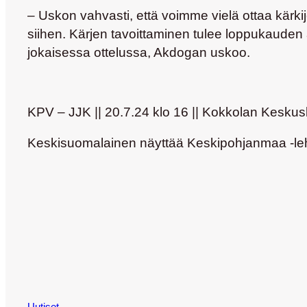
– Uskon vahvasti, että voimme vielä ottaa kärki
siihen. Kärjen tavoittaminen tulee loppukauden
jokaisessa ottelussa, Akdogan uskoo.
KPV – JJK || 20.7.24 klo 16 || Kokkolan Keskus
Keskisuomalainen näyttää Keskipohjanmaa -lehd
Uutiset