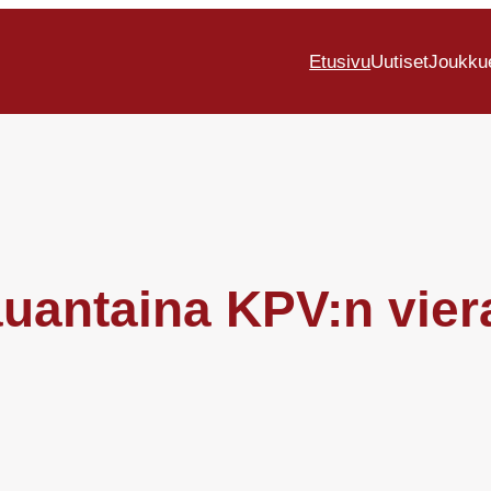
Etusivu
Uutiset
Joukku
uantaina KPV:n vier