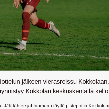
iottelun jälkeen vierasreissu Kokkolaan,
 käynnistyy Kokkolan keskuskentällä kello
va JJK lähtee jahtaamaan täyttä pistepottia Kokkola