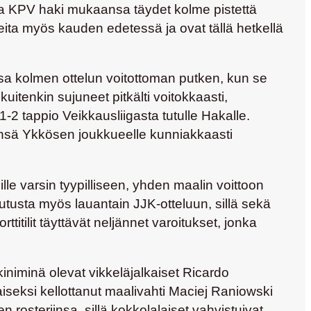
osta KPV haki mukaansa täydet kolme pistettä
teita myös kauden edetessä ja ovat tällä hetkellä
ssa kolmen ottelun voitottoman putken, kun se
uitenkin sujuneet pitkälti voitokkaasti,
2 tappio Veikkausliigasta tutulle Hakalle.
tsensä Ykkösen joukkueelle kunniakkaasti
le varsin tyypilliseen, yhden maalin voittoon
utusta myös lauantain JJK-otteluun, sillä sekä
ttitilit täyttävät neljännet varoitukset, jonka
niminä olevat vikkeläjalkaiset
Ricardo
iseksi kellottanut maalivahti
Maciej Raniowski
 rosteriinsa, sillä kokkolalaiset vahvistuivat