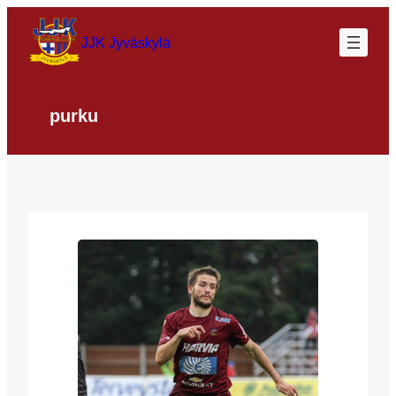
Siirry
sisältöön
JJK Jyväskylä
purku