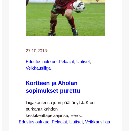
27.10.2013
·
Edustusjoukkue
, 
Pelaajat
, 
Uutiset
, 
Veikkausliiga
Kortteen ja Aholan
sopimukset purettu
Liigakautensa juuri päättänyt JJK on
purkanut kahden
keskikenttäpelaajansa, Eero
Edustusjoukkue
Kortteen ja Santeri Aholan, sopimukset.
, 
Pelaajat
, 
Uutiset
, 
Veikkausliiga
Molempien sopimus olisi kattanut kauden