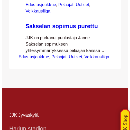
Edustusjoukkue
, 
Pelaajat
, 
Uutiset
, 
Veikkausliiga
Sakselan sopimus purettu
JJK on purkanut puolustaja Janne
Sakselan sopimuksen
yhteisymmärryksessä pelaajan kanssa.
Edustusjoukkue
Sopimus olisi kattanut kauden 2014.
, 
Pelaajat
, 
Uutiset
, 
Veikkausliiga
Saksela liittyi JJK:hon kauden 2012
loppupuolella peliajan perässä HJK:sta
ensin lainalla, sitten pysyvällä siirrolla.
Lupaavan alun jälkeen kausi päättyi
ennen aikojaan alavatsavaivaan – kausi
2013 taas päättyi nuoren puolustajan
osalta pahaan polvivammaan ennen kuin
tämä ehti pelata otteluakaan. Vuonna
1993…
JJK Jyväskylä
Harjun stadion