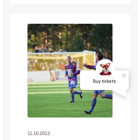
2014. Korte saapui Jyväskylään
kaudeksi 2011. Peliä tasapainottava
keskikentän kapellimestari paini
loukkaantumisten kanssa koko
kolmikautisen JJK-pestinsä ajan –
otteluita Kettupaidassa kertyi 40, joissa
syntyi kolme maalia. JJK:n vaihtaessa
sarjaporrasta nyt pykälää alemmas
lähtee Korte jatkamaan uraansa yhä
Veikkausliigassa.…
11.10.2013
·