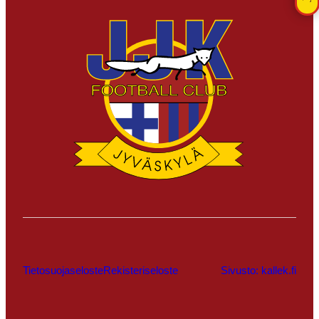
Tietosuojaseloste
Rekisteriseloste
Sivusto: kallek.fi