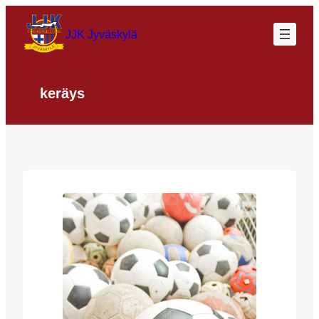
Siirry
sisältöön
JJK Jyväskylä
keräys