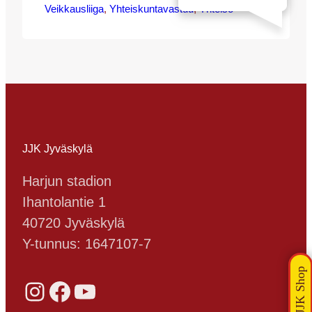
Veikkausliiga
välituntiliikuntaan. Laita pallot kiertoon
, 
Yhteiskuntavastuu
, 
Yhteisö
tuomalla ehjiä ja mahdollisimman
hyväkuntoisia jalkapalloja (koolla ei ole
merkitystä) Veikkausliigan otteluun JJK-
VPS to 12.9.2013. Pallojen keräyspisteet
sijaitsevat sisääntuloporteilla.
Veikkausliigaottelu JJK vs VPS torstaina
12.9. klo 18:30 Harjun stadionilla.
Koululaisten pallokeräys
sisäänpääsyporteilla alkaen klo 17:30.…
JJK Jyväskylä
Harjun stadion
Ihantolantie 1
40720 Jyväskylä
Y-tunnus: 1647107-7
Instagram
Facebook
YouTube