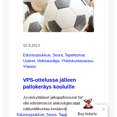
10.9.2013
·
Edustusjoukkue
, 
Seura
, 
Tapahtumat
, 
Uutiset
, 
Veikkausliiga
, 
Yhteiskuntavastuu
, 
Yhteisö
VPS-ottelussa jälleen
pallokeräys kouluille
Jyväskyläläiset jalkapalloseurat haluavat
olla edistämässä alakoulujen oppilaiden
välituntiliikuntaa keräämällä jokaiselle
Edustusjoukkue
alakoulun luokalle jalkapallon
, 
Seura
, 
Tapahtumat
, 
Uutiset
, 