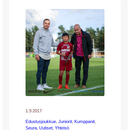
espanjalaishenkinen. Brunssipöytä on
katettu klo 12-16 ja JJK:n joukkue on
paikalla noin klo 12:30 eteenpäin, heti
Inter-otteluun valmistavien harjoitustensa
jälkeen! Kettupaidat ovat vapaasti
tavattavissa – tule…
1.9.2017
·
Edustusjoukkue
, 
Juniorit
, 
Kumppanit
, 
Seura
, 
Uutiset
, 
Yhteisö