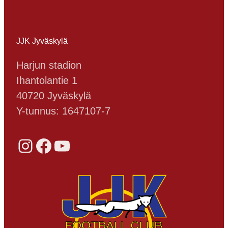
JJK Jyväskylä
Harjun stadion
Ihantolantie 1
40720 Jyväskylä
Y-tunnus: 1647107-7
Instagram
Facebook
YouTube