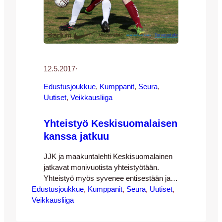
12.5.2017
·
Edustusjoukkue
, 
Kumppanit
, 
Seura
, 
Uutiset
, 
Veikkausliiga
Yhteistyö Keskisuomalaisen
kanssa jatkuu
JJK ja maakuntalehti Keskisuomalainen
jatkavat monivuotista yhteistyötään.
Yhteistyö myös syvenee entisestään ja
Edustusjoukkue
samalla Keskisuomalainen vahvistaa
, 
Kumppanit
, 
Seura
, 
Uutiset
, 
Veikkausliiga
asemaansa yhtenä JJK:n
pääyhteistyökumppaneista –
Keskisuomalainen näkyy niin JJK:n