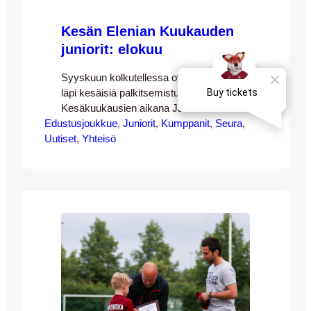
Kesän Elenian Kuukauden
juniorit: elokuu
Syyskuun kolkutellessa ovea käydään
läpi kesäisiä palkitsemistunnelmia!
Kesäkuukausien aikana JJK:n
Edustusjoukkue
kotiotteluissa on palkittu kolme Elenian
, 
Juniorit
, 
Kumppanit
, 
Seura
, 
Uutiset
Kuukauden junioria JJK:n mittavasta
, 
Yhteisö
juniorikatraasta. Elokuun Elenian
Kuukauden juniorina palkittiin JJK-06-
joukkueen Seoyu Kim. Palkitsijoina
toimivat JJK:lta Toni Tahvanainen sekä
Elenialta Timo Piippanen. Valinna
perustelut kuuluivat seuraavasti: ”Seoyu
on erinomainen laukaus ja syöttötaito
sekä lukee peliä hyvin. Hän liikkuu pallon
kanssa…