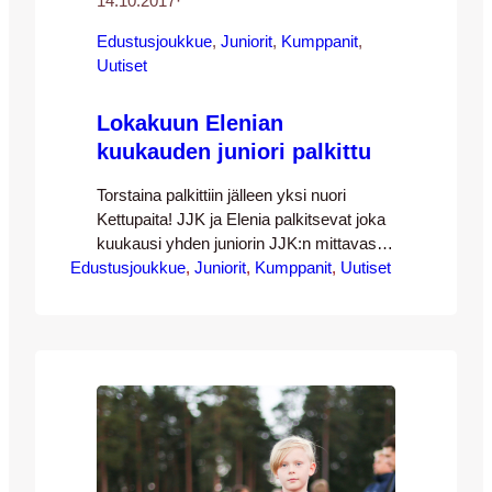
14.10.2017
·
Edustusjoukkue
, 
Juniorit
, 
Kumppanit
, 
Uutiset
Lokakuun Elenian
kuukauden juniori palkittu
Torstaina palkittiin jälleen yksi nuori
Kettupaita! JJK ja Elenia palkitsevat joka
kuukausi yhden juniorin JJK:n mittavasta
Edustusjoukkue
juniorikatraasta. Lokakuun osalta palkinto
, 
Juniorit
, 
Kumppanit
, 
Uutiset
jaettiin torstain JJK-Ilves-ottelun
yhteydessä ja palkinnon sai JJK-04-
joukkueen Jimi Saarikko! Jimin olivat
palkitsemassa JJK:lta Antto Tapaninen
sekä Elenialta Pasi Maukonen. Perustelut
Jimin valinnalle kuuluivat seuraavasti:
”Jimi on loppukesästä siirtynyt JJK:n
vuonna 2004 syntyneiden joukkueseen
ja…