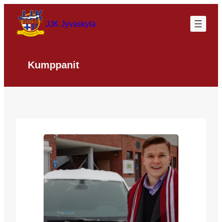
Siirry
sisältöön
JJK Jyväskylä
Kumppanit