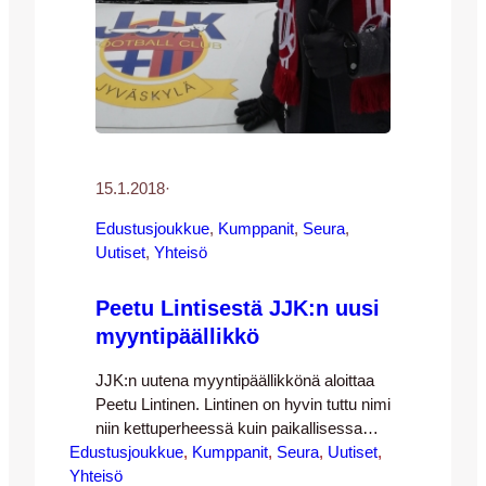
15.1.2018
·
Edustusjoukkue
, 
Kumppanit
, 
Seura
, 
Uutiset
, 
Yhteisö
Peetu Lintisestä JJK:n uusi
myyntipäällikkö
JJK:n uutena myyntipäällikkönä aloittaa
Peetu Lintinen. Lintinen on hyvin tuttu nimi
niin kettuperheessä kuin paikallisessa
Edustusjoukkue
jalkapalloilussa ylipäänsä. Jyväskylän
, 
Kumppanit
, 
Seura
, 
Uutiset
, 
Yhteisö
ammattikorkeakoulusta myynti