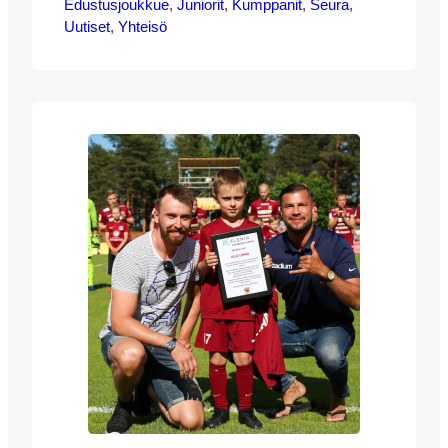
Edustusjoukkue
kotiotteluissa on palkittu kolme Elenian
, 
Juniorit
, 
Kumppanit
, 
Seura
, 
Uutiset
Kuukauden junioria JJK:n mittavasta
, 
Yhteisö
juniorikatraasta. Heinäkuun osalta
palkinnon sai JJK-09-joukkueen Nooa
Purontaka. Palkintoa olivat jakamassa
JJK:lta Tomi Petrescu sekä Elenian Timo
Piippanen. Tässä perustelut Nooan
valinnalle: ”Nooa on tunnollinen ja innokas
harjoittelija ja yrittää aina parhaansa
harjoituksissa ja peleissä. Hän…