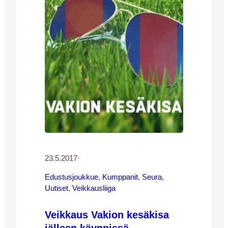
tunnollinen ja innokas harjoittelija ja yrittää
aina parhaansa harjoituksissa…
23.5.2017
·
Edustusjoukkue
, 
Kumppanit
, 
Seura
, 
Uutiset
, 
Veikkausliiga
Veikkaus Vakion kesäkisa