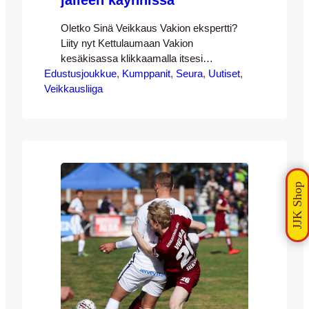
jälleen käynnissä
Oletko Sinä Veikkaus Vakion ekspertti?
Liity nyt Kettulaumaan Vakion
kesäkisassa klikkaamalla itsesi
Edustusjoukkue
www.veikkaus.fi/vakiosm ja täytä
, 
Kumppanit
, 
Seura
, 
Uutiset
, 
Veikkausliiga
ryhmäsi tiedot. Osoita tietotaitosi, sillä
palkintoina on muun muassa matka
Kroatiaan Huuhkajien MM-
karsintaotteluun! Ryhmän nimi: JJK
Ryhmän salasana: 8Jn6WgtF
https://bit.ly/JJK_ryhma