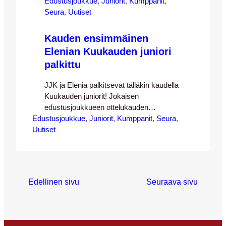
Edustusjoukkue
, 
Juniorit
, 
Kumppanit
, 
Seura
, 
Uutiset
Kauden ensimmäinen
Elenian Kuukauden juniori
palkittu
JJK ja Elenia palkitsevat tälläkin kaudella
Kuukauden juniorit! Jokaisen
edustusjoukkueen ottelukauden
Edustusjoukkue
kuukauden aikana palkitaan yksi juniori
, 
Juniorit
, 
Kumppanit
, 
Seura
, 
Uutiset
JJK:n laajasta junioriparvesta. FC Inter-
ottelussa palkittiin kauden 2017
ensimmäinen eli huhtikuun Kuukauden
juniori. Palkittu on JJK 07-joukkueen
Juska Salo ja palkintoa olivat
Edellinen sivu
Seuraava sivu
luovuttamassa Elenialta Pasi Maukonen
sekä JJK:sta Matti Lähitie. Perustelut
Juskan palkitsemiselle kuuluivat
seuraavasti: ”Juska pelaa älykkäästi ja…