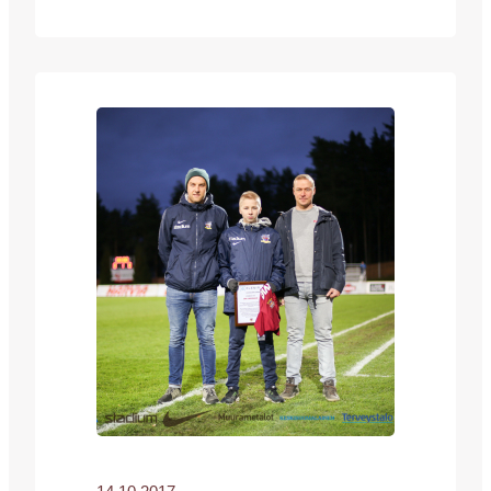
pääaineenaan valmistunut tradenomi
tarttuu uuteen haasteen innolla. – On
upea tilaisuus aloittaa työt, jossa yhdistyy
sekä oma koulutusosaaminen, että oma
laji. Lintinen on myös itse JJK:n kasvatti
ja sittemmin tuttu paikallisilta pelikentiltä
myös FCV paidasta.…