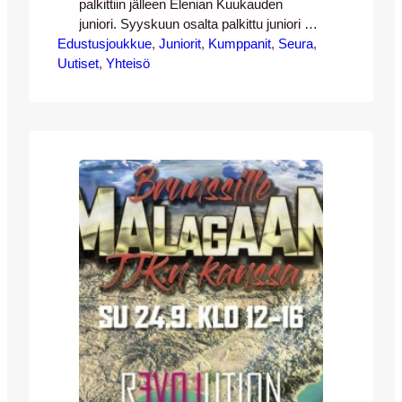
palkittiin jälleen Elenian Kuukauden
juniori. Syyskuun osalta palkittu juniori oli
Edustusjoukkue
JJK-08-joukkueen Toivo Jalava! Palkintoa
, 
Juniorit
, 
Kumppanit
, 
Seura
, 
Uutiset
olivat jakamassa JJK:lta Benno Hanslian
, 
Yhteisö
sekä Tarja Ahlsten Elenialta. Perustelut
Toivon valinnalle kuuluivat seuraavasti:
”Toivo on hyvin tunnollisesti harjoitteleva,
rauhallinen pelaaja. Valmentajan helppo
ohjata Toivoa, koska hän kuuntelee ohjeet
ja tekee niiden mukaan. Toivo keskittyy
hyvin ennen pelitapahtumaa…