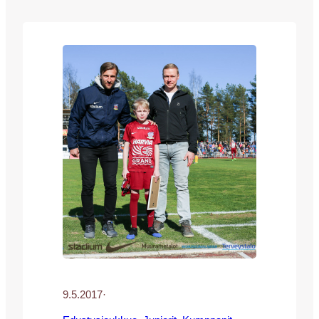
ottelutapahtumissa kuin peliasussakin ja
vastaavasti JJK näkyy maakunnan
ykkösmediassa niin printissä kuin
sähköisestikin. Yhteistyö on tärkeää
molemmin puolin: maakunnan
ykköslehdelle Veikkausliigaa pelaava
seura on tärkeä, samoin JJK pyrkii
parhaansa mukaan edesauttamaan…
9.5.2017
·