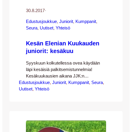
30.8.2017
·
Edustusjoukkue
, 
Juniorit
, 
Kumppanit
, 
Seura
, 
Uutiset
, 
Yhteisö
Kesän Elenian Kuukauden
juniorit: kesäkuu
Syyskuun kolkutellessa ovea käydään
läpi kesäisiä palkitsemistunnelmia!
Kesäkuukausien aikana JJK:n
Edustusjoukkue
kotiotteluissa on palkittu kolme Elenian
, 
Juniorit
, 
Kumppanit
, 
Seura
, 
Uutiset
Kuukauden junioria JJK:n mittavasta
, 
Yhteisö
juniorikatraasta. Kesäkuun osalta Elenian
Kuukauden juniorina palkittiin JJK-10-
joukkueen Sulo Linna. JJK:lta palkinon oli
jakamassa Jasin Abahassine ja Elenialta
Ville Kauhanen. Perustelut Sulon
valinnalle kuuluivat seuraavasti: ”Sulo on