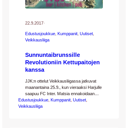
22.9.2017
·
Edustusjoukkue
, 
Kumppanit
, 
Uutiset
, 
Veikkausliiga
Sunnuntaibrunssille
Revolutioniin Kettupaitojen
kanssa
JJK:n ottelut Veikkausliigassa jatkuvat
maanantaina 25.9., kun vieraaksi Harjulle
saapuu FC Inter. Matsia ennakoidaan
Edustusjoukkue
sunnuntaina Revolutionin
, 
Kumppanit
, 
Uutiset
, 
Veikkausliiga
brunssitarjoilujen äärellä! Revolutionossa
vietetään syyskuussa Malaga-
teemaviikkoja ja niinpä myös tulevan
sunnuntain brunssi on