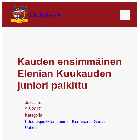
JJK Jyväskylä
Kauden ensimmäinen
Elenian Kuukauden
juniori palkittu
Julkaistu
9.5.2017
Kategoria
Edustusjoukkue
, 
Juniorit
, 
Kumppanit
, 
Seura
, 
Uutiset