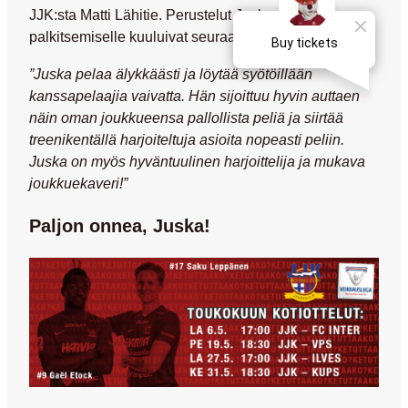
JJK:sta
Matti Lähitie
. Perustelut Juskan
palkitsemiselle kuuluivat seuraavasti:
”Juska pelaa älykkäästi ja löytää syötöillään
kanssapelaajia vaivatta. Hän sijoittuu hyvin auttaen
näin oman joukkueensa pallollista peliä ja siirtää
treenikentällä harjoiteltuja asioita nopeasti peliin.
Juska on myös hyväntuulinen harjoittelija ja mukava
joukkuekaveri!”
Paljon onnea, Juska!