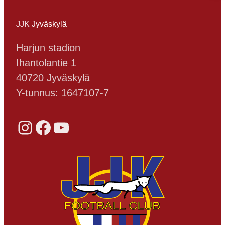
JJK Jyväskylä
Harjun stadion
Ihantolantie 1
40720 Jyväskylä
Y-tunnus: 1647107-7
Instagram
Facebook
YouTube