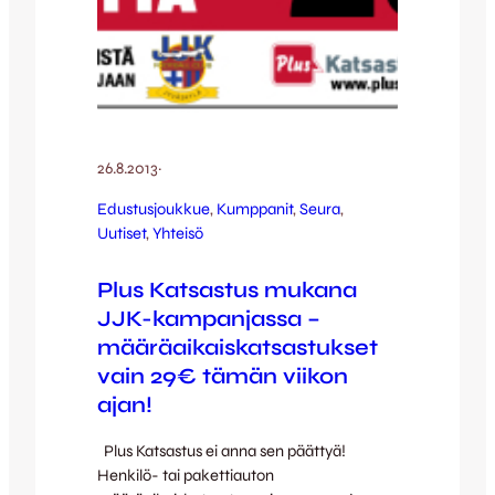
26.8.2013
·
Edustusjoukkue
, 
Kumppanit
, 
Seura
, 
Uutiset
, 
Yhteisö
Plus Katsastus mukana
JJK-kampanjassa –
määräaikaiskatsastukset
vain 29€ tämän viikon
ajan!
Plus Katsastus ei anna sen päättyä!
Henkilö- tai pakettiauton