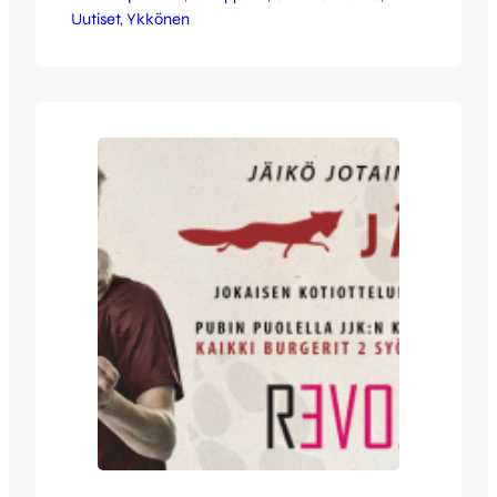
Uutiset
saat kaksi lippua yhden hinnalla! Superetu
, 
Ykkönen
koskee kaikkia lipputyyppejä ja on
voimassa vain Harjun sisäänpääsyporteilla.
Nyt on täydellinen mahdollisuus ottaa
otteluun mukaan se kaveri, naapuri tai
sukulainen joka on vielä vähän empinyt
kettumatsiin lähtemistä, sillä tarjolla on
huippupeli, aurinkoinen keli ja kaikki
Veikkaus-korttia…