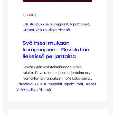
17.7.2013
·
Edustusjoukkue
, 
Kumppanit
, 
Tapahtumat
, 
Uutiset
, 
Veikkausliiga
, 
Yhteisö
Syö itsesi mukaan
kampanjaan – Revolution
liekeissä perjantaina
Jyväskylän ravintolaelämän tuorein
tulokas Revolution tarjoaa perjantaina 19.7.
lyömättömän tarjouksen: 10% koko päivän
Edustusjoukkue
ruokamyynnistä lahjoitetaan JJK:n Emme
, 
Kumppanit
, 
Tapahtumat
, 
Uutiset
, 
Veikkausliiga
anna sen päättyä -kampanjaan! Nyt ei
, 
Yhteisö
tarvitse siis miettiä missä nauttii
perjantaina niin lounaansa kuin illallisenkin.
Lisäksi Revolution tarjoaa klo 18-22 erityistä
ohjelmaa JJK-hengessä: klo 18:00