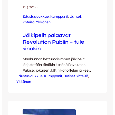
21.5.2014
·
Edustusjoukkue
, 
Kumppanit
, 
Uutiset
, 
Yhteisö
, 
Ykkönen
Jälkipelit palaavat
Revolution Pubiin – tule
sinäkin
Maakunnan kettumaisimmat jälkipelit
järjestetään tänäkin kesänä Revolution
Pubissa jokaisen JJK:n kotiottelun jälkeen.
Edustusjoukkue
Harjun hurmoksesta on lyhyt reissu
, 
Kumppanit
, 
Uutiset
, 
Yhteisö
, 
Ykkönen
Kävelykadun ja Väinönkadun kulmaukseen
Revolution Pubin jälkipeleihin jotka
tarjoavat mannaa jokaiselle
jalkapallokannattajalle. Pubissa puidaan
juuri päättyneen pelin plussat & miinukset
ja paikan päälle tulee toki myös