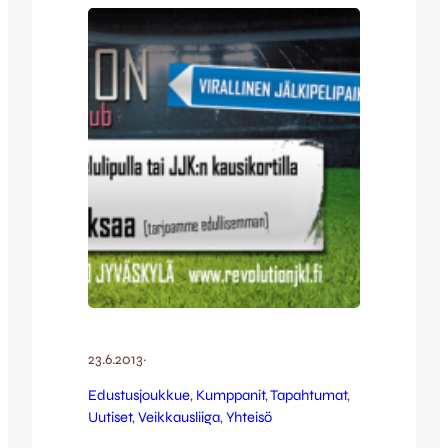
Erikoiskeikalla Soul Valpio ja Joniveli! klo
18-22 JJK-kilpailua,…
23.6.2013
·
Edustusjoukkue
, 
Kumppanit
, 
Tapahtumat
, 
Uutiset
, 
Veikkausliiga
, 
Yhteisö