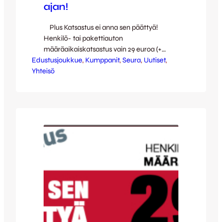
ajan!
Plus Katsastus ei anna sen päättyä!
Henkilö- tai pakettiauton
määräaikaiskatsastus vain 29 euroa (+
Edustusjoukkue
päästömittaus) koko tämän viikon ajan
, 
Kumppanit
, 
Seura
, 
Uutiset
, 
Yhteisö
Plus Katsastuksen toimipisteissä Keljossa ja
Seppälänkankaalla. Huippuedullinen hinta
on voimassa myös ilman ajanvarausta!
Huomenna, perjantaina 30.8. molemmissa
toimipisteissä on asiakkaille ilmainen
makkaratarjoilu! Loistavan tarjouksen
lisäksi Plus Katsastus kantaa kortensa
kekoon JJK:n…