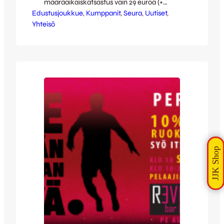
määräaikaiskatsastus vain 29 euroa (+
Edustusjoukkue
päästömittaus) koko tämän viikon ajan
, 
Kumppanit
, 
Seura
, 
Uutiset
, 
Yhteisö
Plus Katsastuksen toimipisteissä Keljossa ja
Seppälänkankaalla. Huippuedullinen hinta
on voimassa myös ilman ajanvarausta!
Loistavan tarjouksen lisäksi Plus Katsastus
kantaa kortensa kekoon JJK:n
pelastuskampanjaan, sillä 10% koko viikon
myynnistä lahjoitetaan JJK:n Emme anna
sen…