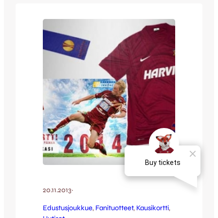
hävyttömän edullisia tarjouksia
fanituotteista. Tervetuloa!
20.11.2013
·
Edustusjoukkue
, 
Fanituotteet
, 
Kausikortti
, 