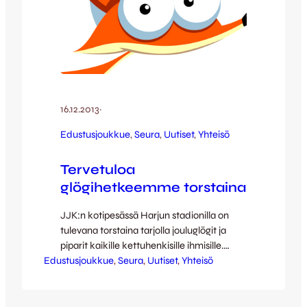
16.12.2013
·
Edustusjoukkue
, 
Seura
, 
Uutiset
, 
Yhteisö
Tervetuloa
glögihetkeemme torstaina
JJK:n kotipesässä Harjun stadionilla on
tulevana torstaina tarjolla jouluglögit ja
piparit kaikille kettuhenkisille ihmisille.
Edustusjoukkue
Pannu on kuumana ja piparia tarjolla klo
, 
Seura
, 
Uutiset
, 
Yhteisö
10-16 aikavälillä. Tule paikalle juttelemaan
jalkapallosta ja kurkista mitä ketunkoloon
kuuluu näin joulun alla. Paikan päällä myös