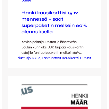
Uutiset
Hanki kausikorttisi 15.12.
mennessä – saat
superpaketin melkein 60%
alennuksella
Kovien pelaajauutisten ja lähestyvän
Joulun kunniaksi JJK tarjoaa kausikortin
ostajille fanituotepaketin melkein 60%
Edustusjoukkue
alennuksella. Fanipakettiin sisältyy JJK:n
, 
Fanituotteet
, 
Kausikortti
, 
Uutiset
fanipaita, JJK:n silkkihuivi sekä JJK:n
minipelipaita. Normaalisti 70 euron
arvoinen paketti lähtee kausikortin
mukana nyt superedulliseen 30 euron
hintaan! Tarjous on voimassa 15.12. tai siihen
asti kun tavaraa riittää. Fanipaidoissa
rajoitettu määrä eri kokoja. Tarjoushinta on
voimassa niin…