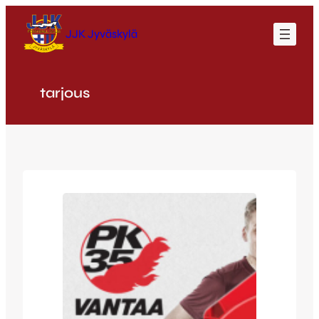
Siirry
sisältöön
JJK Jyväskylä
tarjous