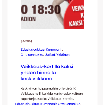
3.6.2014
·
Edustusjoukkue
, 
Kumppanit
, 
Otteluennakko
, 
Uutiset
, 
Ykkönen
Veikkaus-kortilla kaksi
yhden hinnalla
keskiviikkona
Keskiviikon huippumatsin otteluisäntä
Veikkaus hellii kaikkia kanta-asiakkaitaan
supertarjouksella: Veikkaus-korttia
Edustusjoukkue
vilauttamalla Harjun sisäänpääsyportilla
, 
Kumppanit
, 
Otteluennakko
, 