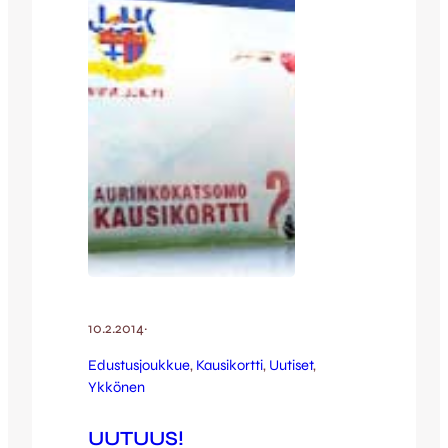
pelaajavieraita kertomaan omat
näkemyksensä kenttätapahtumista. Yleisö
voi esittää pelaajille kysymyksiä ja
mahdollisuuksien…
10.2.2014
·
Edustusjoukkue
, 
Kausikortti
, 
Uutiset
, 
Ykkönen
UUTUUS!