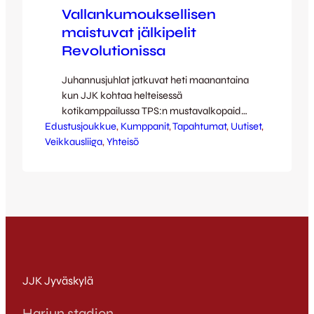
Vallankumouksellisen
maistuvat jälkipelit
Revolutionissa
Juhannusjuhlat jatkuvat heti maanantaina
kun JJK kohtaa helteisessä
kotikamppailussa TPS:n mustavalkopaidat
Edustusjoukkue
Turkusesta. Ottelun jälkeen – kuten
, 
Kumppanit
, 
Tapahtumat
, 
Uutiset
, 
Veikkausliiga
jatkossa jokaisen kotipelin päätyttyä –
, 
Yhteisö
parhaat iltamenot löytyvät uudesta
ravintola Revolutionista Kävelykadun ja
Väinönkadun kulmasta. Paikalla on
Kettupelaajia kertomassa miltä ottelu
näytti pelaajien näkökulmasta ja
kannattajien kysymykset ovat erittäin
tervetulleita. Jälkipelien yhteydessä
Revolution ja JJK tarjoavat taatusti…
JJK Jyväskylä
Harjun stadion