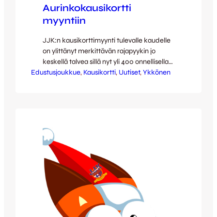
Aurinkokausikortti
myyntiin
JJK:n kausikorttimyynti tulevalle kaudelle
on ylittänyt merkittävän rajapyykin jo
keskellä talvea sillä nyt yli 400 onnellisella
Edustusjoukkue
ihmisellä on JJK:n kausikortti. Iso kiitos
, 
Kausikortti
, 
Uutiset
, 
Ykkönen
tästä, teitä varten ja teidän ansiosta koko
seura on olemassa! Tasaluvun ylittymisen
kunniaksi otamme nyt myyntiin huippu-
uutuutena rajoitetun erän paljon kysyttyjä
aurinkokausikortteja. Aurinkokausikortilla
pääset sisään jokaiseen Ykkösen
kotiotteluun ja istumapaikkojen riittäessä
istumaan pääkatsomoa…