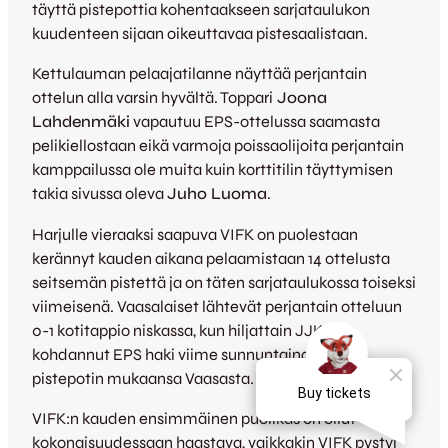
täyttä pistepottia kohentaakseen sarjataulukon
kuudenteen sijaan oikeuttavaa pistesaalistaan.
Kettulauman pelaajatilanne näyttää perjantain
ottelun alla varsin hyvältä. Toppari
Joona
Lahdenmäki
vapautuu EPS-ottelussa saamasta
pelikiellostaan eikä varmoja poissaolijoita perjantain
kamppailussa ole muita kuin korttitilin täyttymisen
takia sivussa oleva
Juho Luoma
.
Harjulle vieraaksi saapuva VIFK on puolestaan
kerännyt kauden aikana pelaamistaan 14 ottelusta
seitsemän pistettä ja on täten sarjataulukossa toiseksi
viimeisenä. Vaasalaiset lähtevät perjantain otteluun
0-1 kotitappio niskassa, kun hiljattain JJK:n
kohdannut EPS haki viime sunnuntaina täyden
pistepotin mukaansa Vaasasta.
VIFK:n kauden ensimmäinen puolikas on ollut
kokonaisuudessaan haastava, vaikkakin VIFK pystyi