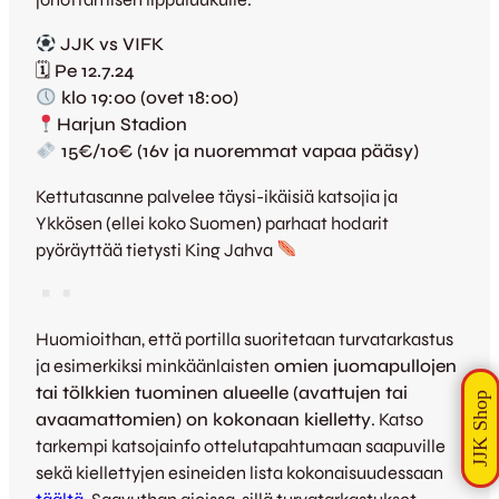
JJK vs VIFK
🗓 Pe 12.7.24
klo 19:00 (ovet 18:00)
Harjun Stadion
15€/10€ (16v ja nuoremmat vapaa pääsy)
Kettutasanne palvelee täysi-ikäisiä katsojia ja
Ykkösen (ellei koko Suomen) parhaat hodarit
pyöräyttää tietysti King Jahva
Huomioithan, että portilla suoritetaan turvatarkastus
ja esimerkiksi minkäänlaisten
omien juomapullojen
tai tölkkien tuominen alueelle (avattujen tai
avaamattomien) on kokonaan kielletty
. Katso
tarkempi katsojainfo ottelutapahtumaan saapuville
sekä kiellettyjen esineiden lista kokonaisuudessaan