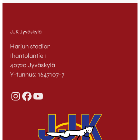
JJK Jyväskylä
Harjun stadion
Ihantolantie 1
40720 Jyväskylä
Y-tunnus: 1647107-7
Instagram
Facebook
YouTube