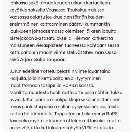
lohkossa sekä tämän kauden aikana kertaalleen
kevätkierroksella Vaasassa. Toukokuun alussa
Vaasassa pelattu joukkueiden tämän kauden
ensimmäinen kohtaaminen päättyi kummankin
joukkueen johtoasemassa olemisen jälkeen lopulta
pistejakoon 2-2 tasatuloksella. Hieman katkeralta
maistuneen vieraspisteen tuoneessa kohtaamisessa
kettupaitojen maalit viimeistelivät
Sherman Osso
sekä
Arjan Goljahanpoor
.
JJK:n edellinen ottelu pelattiin viime lauantaina
Harjulla, jolloin kettupaitojen oli tyytyminen
maalittomaan tasapeliin RoPS:n kanssa.
Maalittomuudesta huolimatta ottelussa nähtiin tukku
hyviä JJK:n luomia maalipaikkoja sekä onnistuminen
myös puolustuspäässä nollan pysyessä omissa toista
kertaa tällä kaudella. Tappioton putkikin venyi RoPS-
tasapelin myötä jo kuuden ottelun mittaiseksi, mutta
on selvää, että kettulauma tähyää VIFK-ottelusta