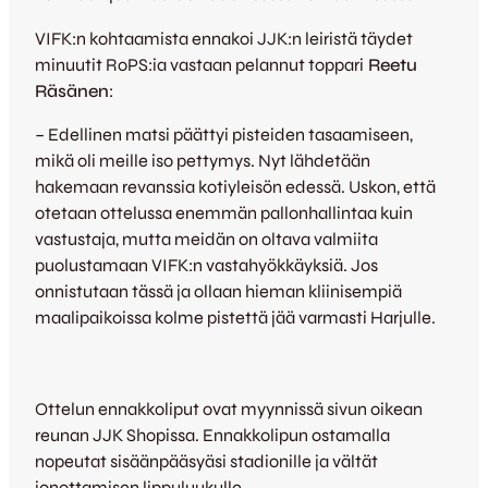
VIFK:n kohtaamista ennakoi JJK:n leiristä täydet
minuutit RoPS:ia vastaan pelannut toppari
Reetu
Räsänen
:
– Edellinen matsi päättyi pisteiden tasaamiseen,
mikä oli meille iso pettymys. Nyt lähdetään
hakemaan revanssia kotiyleisön edessä. Uskon, että
otetaan ottelussa enemmän pallonhallintaa kuin
vastustaja, mutta meidän on oltava valmiita
puolustamaan VIFK:n vastahyökkäyksiä. Jos
onnistutaan tässä ja ollaan hieman kliinisempiä
maalipaikoissa kolme pistettä jää varmasti Harjulle.
Ottelun ennakkoliput ovat myynnissä sivun oikean
reunan JJK Shopissa. Ennakkolipun ostamalla
nopeutat sisäänpääsyäsi stadionille ja vältät
jonottamisen lippuluukulle.