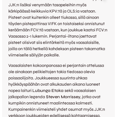
JJK:n lisäksi venymään tasapeleihin myös
kärkipäässä keikkuvia KPV:tä ja OLS:ia vastaan.
Pisteet ovat kuitenkin olleet tiukassa, sillä ainoan
täyden pistepottinsa VIFK on toistaiseksi onnistunut
keräämään FCV:tä vastaan, kun joukkue kaatoi FCV:n
Vaasassa 2-1 lukemin. Perjantai-iltana jaettavat
pisteet olisivat siis elintärkeitä myös vaasalaisille,
joilla on tällä hetkellä kahdeksan pisteen takamatka
viimeiselle säilyjän paikalle.
Vaasalaisten kokoonpanossa ei perjantain ottelussa
ole ainakaan pelikieltojen takia tiedossa olevia
poissaolijoita. Joukkueessa suurinta uhkaa
hyökkäyspäähän ovat alkukauden aikana luoneet
nopea laituri
Lubunga Etoka
sekä vaasalaisen
jalkapallon legenda
Steven Morrissey
, jotka ovat
kumpikin onnistuneet maalinteossa kolmesti.
Kumpainenkin viimeisteli yhdet osumat myös JJK:n
verkkoon joukkueiden edellisessä kohtaamisessa.