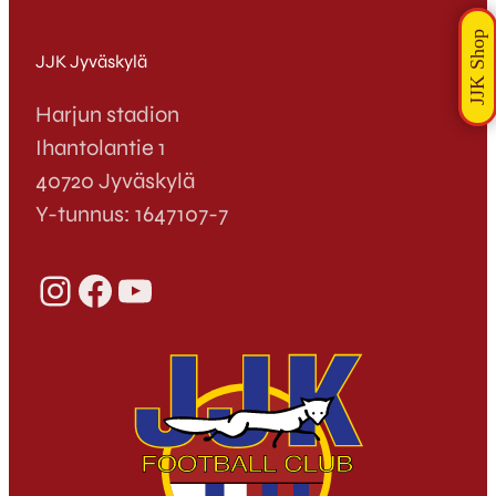
JJK Jyväskylä
Harjun stadion
Ihantolantie 1
40720 Jyväskylä
Y-tunnus: 1647107-7
Instagram
Facebook
YouTube