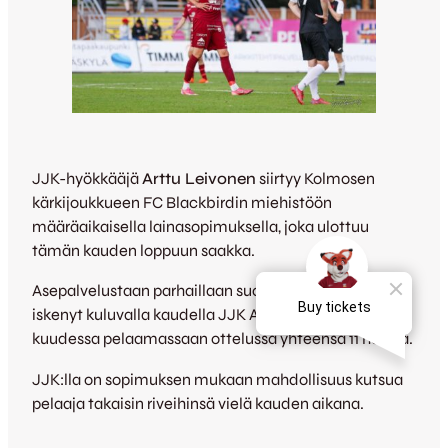
JJK-hyökkääjä
Arttu Leivonen
siirtyy Kolmosen
kärkijoukkueen FC Blackbirdin miehistöön
määräaikaisella lainasopimuksella, joka ulottuu
tämän kauden loppuun saakka.
Asepalvelustaan parhaillaan suorittava Leivonen on
iskenyt kuluvalla kaudella JJK Akatemian riveissä
kuudessa pelaamassaan ottelussa yhteensä 11 häkkiä.
JJK:lla on sopimuksen mukaan mahdollisuus kutsua
pelaaja takaisin riveihinsä vielä kauden aikana.