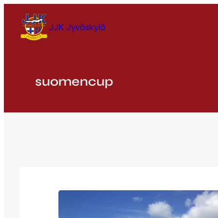
Siirry
sisältöön
JJK Jyväskylä
suomencup