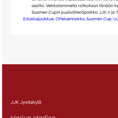
osalta: Vehkalammella ratkotaan tänään kel
Suomen Cupin puolivälieräpaikka JJK:n ja TP
Edustusjoukkue
Cup-taivalta Kettupaidoilla on takanaan jo
, 
Otteluennakko
, 
Suomen Cup
, 
Uu
kierroksen verran, kun vierasvoitot on haettu
EsPa:sta kuin JäPS:stäkin. Nyt vastaan asett
kevättalven kovin vastus, kun kettulauma is
mustavalkoista liigaseuraa. Vastaavasta as
Jyväskylässä varsin makoisia…
JJK Jyväskylä
Harjun stadion