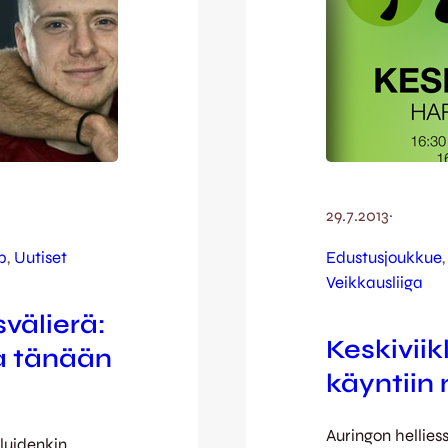
29.7.2013
·
p
, 
Uutiset
Edustusjoukkue
,
Veikkausliiga
välierä:
Keskivii
a tänään
käyntiin 
Auringon hellie
eluidenkin