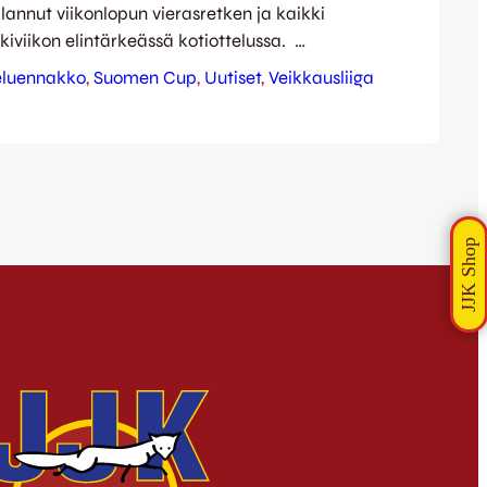
llannut viikonlopun vierasretken ja kaikki
kiviikon elintärkeässä kotiottelussa.
u kentällä alkaa klo 18:30, mutta jo ennen
eluennakko
, 
Suomen Cup
, 
Uutiset
, 
Veikkausliiga
nautinnollinen mahdollisuus laittaa oma
le – kyllä, rakastettu Elixia Zumba on täällä
portit aukeavat hymyileville jumppaajille
mevarttinen aitoa aurinkoista…