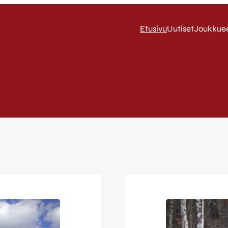
Etusivu
Uutiset
Joukkue