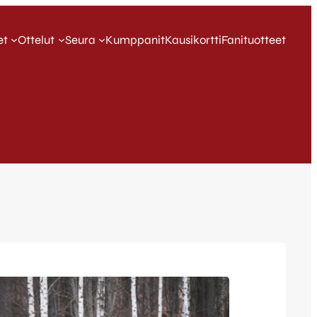
et
Ottelut
Seura
Kumppanit
Kausikortti
Fanituotteet