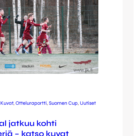
 
Kuvat
, 
Otteluraportti
, 
Suomen Cup
, 
Uutiset
l jatkuu kohti
eriä – katso kuvat