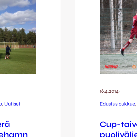
16.4.2014
·
p
, 
Uutiset
Edustusjoukkue
,
erä
Cup-taiva
iehamn
puoliväli