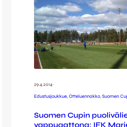
29.4.2014
·
Edustusjoukkue
, 
Otteluennakko
, 
Suomen Cu
Suomen Cupin puoliväli
vappuaattona: IFK Mar