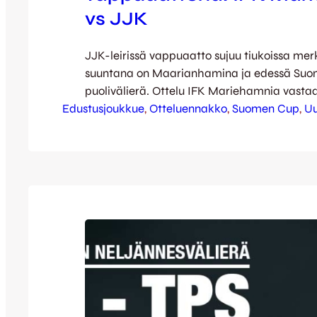
vs JJK
JJK-leirissä vappuaatto sujuu tiukoissa merke
suuntana on Maarianhamina ja edessä Suo
puolivälierä. Ottelu IFK Mariehamnia vasta
Edustusjoukkue
Holding Arenalla keskiviikkona 30.4. kello 17
, 
Otteluennakko
, 
Suomen Cup
, 
Uu
raivannut Cupissa tieltään jo PK-37:n, EsPa:
viimesimpänä liigaseura TPS:n, joka kaatuin
Vehkalammella kapteeni Tommi Karin kome
vapaapotkumaalilla. Vastustaja IFK:n matka
lyhempi: Liigacupin…