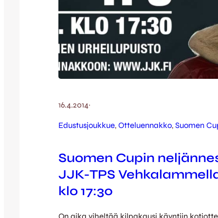
16.4.2014
·
Edustusjoukkue
, 
Otteluennakko
, 
Suomen Cu
Suomen Cupin neljännes
JJK-TPS Vehkalammell
klo 17:30
On aika viheltää kilpakausi käyntiin kotiott