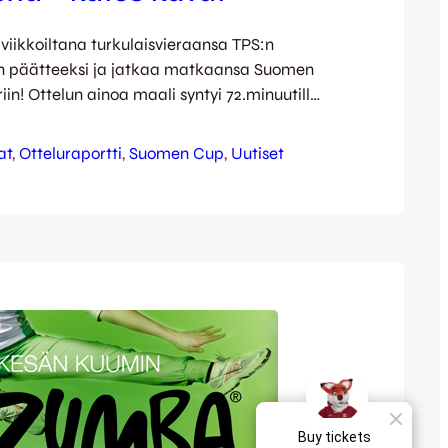
viikkoiltana turkulaisvieraansa TPS:n
n päätteeksi ja jatkaa matkaansa Suomen
iin! Ottelun ainoa maali syntyi 72.minuutilla,
mmi Kari upotti kauniin vapaapotkun TPS:n
e. Ottelu oli kauttaaltaan hyvätempoinen ja
at
, 
Otteluraportti
, 
Suomen Cup
, 
Uutiset
emmilla aivan loppuhetkille asti. Alku
sa merkeissä ja molemmilla oli puolittaisia
 varsinaista vaaraa ei kuitenkaan