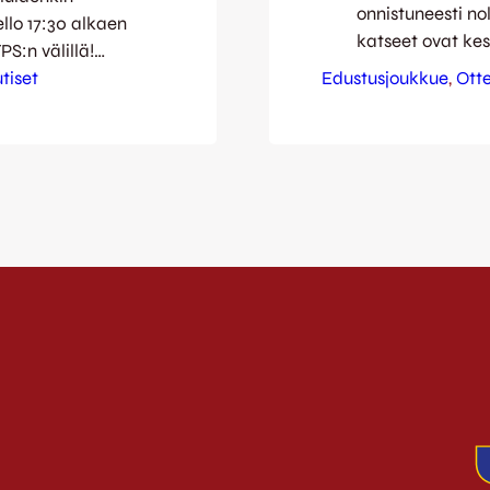
onnistuneesti no
lo 17:30 alkaen
katseet ovat kes
S:n välillä!
Pelaajien hikoil
 kolmen
tiset
Edustusjoukkue
, 
Ott
sitä sinulla on 
 niin PK-37:sta,
lantiosi liikkeel
uu toistaiseksi
taas! Stadionin 
ännöi Turun
klo 16:30 ja kol
etelmasta on