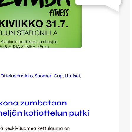
 
Otteluennakko
, 
Suomen Cup
, 
Uutiset
, 
kkona zumbataan
neljän kotiottelun putki
ssä Keski-Suomea kettulauma on