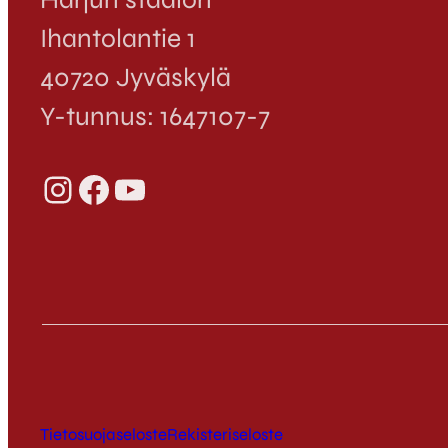
Ihantolantie 1
40720 Jyväskylä
Y-tunnus: 1647107-7
Instagram
Facebook
YouTube
Tietosuojaseloste
Rekisteriseloste