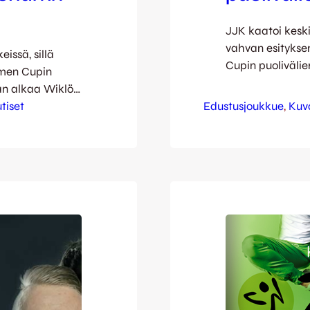
JJK kaatoi keski
vahvan esitykse
issä, sillä
Cupin puolivälier
men Cupin
kun kapteeni To
an alkaa Wiklöf
verkon perukoill
 alkaen. JJK on
tiset
Edustusjoukkue
, 
Kuv
virtaa riitti mol
n, JäPS.n sekä
mentiin tasaisis
maalipaikkoja –
alla
kummankaan…
 on ollut