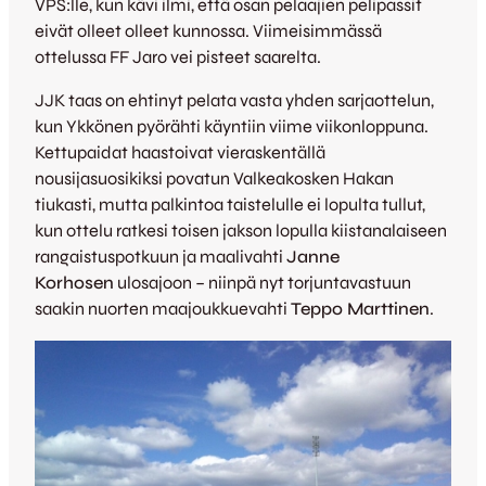
VPS:lle, kun kävi ilmi, että osan pelaajien pelipassit
eivät olleet olleet kunnossa. Viimeisimmässä
ottelussa FF Jaro vei pisteet saarelta.
JJK taas on ehtinyt pelata vasta yhden sarjaottelun,
kun Ykkönen pyörähti käyntiin viime viikonloppuna.
Kettupaidat haastoivat vieraskentällä
nousijasuosikiksi povatun Valkeakosken Hakan
tiukasti, mutta palkintoa taistelulle ei lopulta tullut,
kun ottelu ratkesi toisen jakson lopulla kiistanalaiseen
rangaistuspotkuun ja maalivahti
Janne
Korhosen
ulosajoon – niinpä nyt torjuntavastuun
saakin nuorten maajoukkuevahti
Teppo Marttinen
.