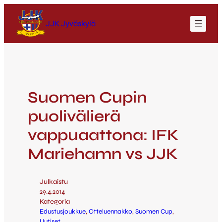
JJK Jyväskylä
Suomen Cupin
puolivälierä
vappuaattona: IFK
Mariehamn vs JJK
Julkaistu
29.4.2014
Kategoria
Edustusjoukkue
, 
Otteluennakko
, 
Suomen Cup
, 
Uutiset