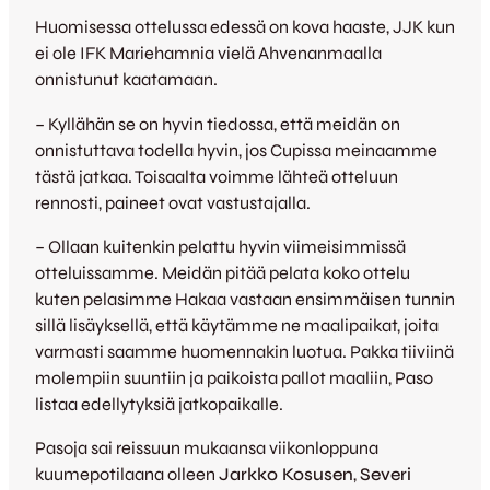
Huomisessa ottelussa edessä on kova haaste, JJK kun
ei ole IFK Mariehamnia vielä Ahvenanmaalla
onnistunut kaatamaan.
– Kyllähän se on hyvin tiedossa, että meidän on
onnistuttava todella hyvin, jos Cupissa meinaamme
tästä jatkaa. Toisaalta voimme lähteä otteluun
rennosti, paineet ovat vastustajalla.
– Ollaan kuitenkin pelattu hyvin viimeisimmissä
otteluissamme. Meidän pitää pelata koko ottelu
kuten pelasimme Hakaa vastaan ensimmäisen tunnin
sillä lisäyksellä, että käytämme ne maalipaikat, joita
varmasti saamme huomennakin luotua. Pakka tiiviinä
molempiin suuntiin ja paikoista pallot maaliin, Paso
listaa edellytyksiä jatkopaikalle.
Pasoja sai reissuun mukaansa viikonloppuna
kuumepotilaana olleen
Jarkko Kosusen
,
Severi