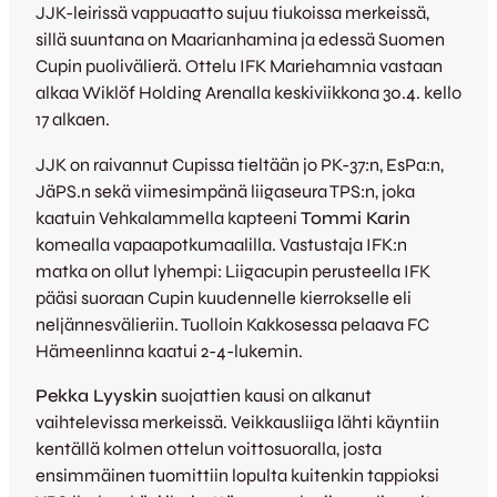
JJK-leirissä vappuaatto sujuu tiukoissa merkeissä,
sillä suuntana on Maarianhamina ja edessä Suomen
Cupin puolivälierä. Ottelu IFK Mariehamnia vastaan
alkaa Wiklöf Holding Arenalla keskiviikkona 30.4. kello
17 alkaen.
JJK on raivannut Cupissa tieltään jo PK-37:n, EsPa:n,
JäPS.n sekä viimesimpänä liigaseura TPS:n, joka
kaatuin Vehkalammella kapteeni
Tommi Karin
komealla vapaapotkumaalilla. Vastustaja IFK:n
matka on ollut lyhempi: Liigacupin perusteella IFK
pääsi suoraan Cupin kuudennelle kierrokselle eli
neljännesvälieriin. Tuolloin Kakkosessa pelaava FC
Hämeenlinna kaatui 2-4-lukemin.
Pekka Lyyskin
suojattien kausi on alkanut
vaihtelevissa merkeissä. Veikkausliiga lähti käyntiin
kentällä kolmen ottelun voittosuoralla, josta
ensimmäinen tuomittiin lopulta kuitenkin tappioksi