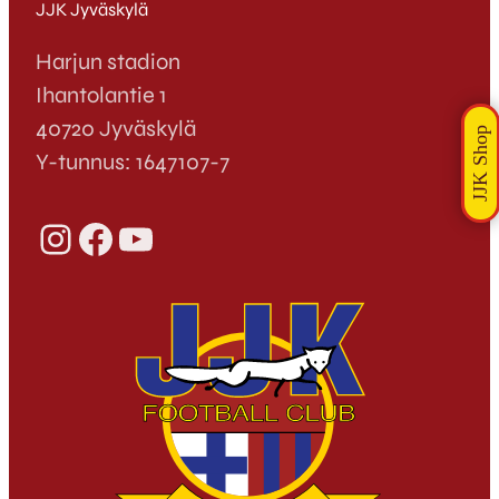
JJK Jyväskylä
Harjun stadion
Ihantolantie 1
40720 Jyväskylä
Y-tunnus: 1647107-7
Instagram
Facebook
YouTube