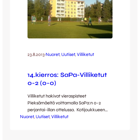
23.8.2013
·
Nuoret
, 
Uutiset
, 
Villiketut
14.kierros: SaPa-Villiketut
0-2 (0-0)
Villiketut hakivat vieraspisteet
Pieksämäeltä voittamalla SaPa:n 0-2
perjantai-illan ottelussa. Kotijoukkueen
Nuoret
illan paras paikka nähtiin ottelun alussa,
, 
Uutiset
, 
Villiketut
kun Ville Viljala venytti komean torjunnan.
Tämän jälkeen ei Viljalalla juuri töitä
ollutkaan, vaan vierasjoukkue hallitsi