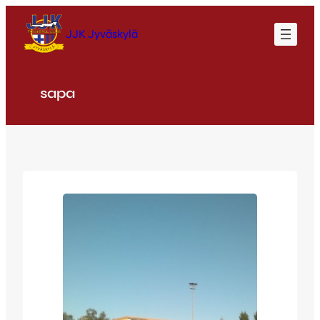
Siirry
sisältöön
JJK Jyväskylä
sapa