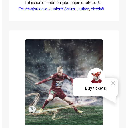
futisseura, sehän on joka pojan unelma. Ja
Edustusjoukkue
vaikka rahaa ei juuri ole, löytyyhän tuosta
, 
Juniorit
, 
Seura
, 
Uutiset
, 
Yhteisö
Harjun päältä yksi persaukinen
Veikkausliigaseura. ”Nurkataan se ja
otetaan vähitellen haltuun,” sanoi joku. No,
eihän se todellisuudessa noin mennyt.
Oikeassa elämässä ryhmä JJK:n
kannattajia, niin Harjun Pojista kuin
ryhmän…