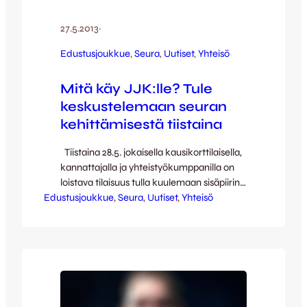
27.5.2013
·
Edustusjoukkue
, 
Seura
, 
Uutiset
, 
Yhteisö
Mitä käy JJK:lle? Tule
keskustelemaan seuran
kehittämisestä tiistaina
Tiistaina 28.5. jokaisella kausikorttilaisella,
kannattajalla ja yhteistyökumppanilla on
loistava tilaisuus tulla kuulemaan sisäpiirin
Edustusjoukkue
tietoja JJK:n tulevaisuuden näkymistä ja
, 
Seura
, 
Uutiset
, 
Yhteisö
kehityskohdista. Kokoonnumme ravintola
Shakerissa klo 18. Mukaan pääset
ilmoittamalla itsesi sähköpostilla tämän
päivän aikana jjk(at)jjk.fi. Sana on vapaa,
joten kysymykset ovat enemmän kuin
tervetulleita ja tarkoituksena onkin saada
käyntiin hyvä keskustelu siitä mihin