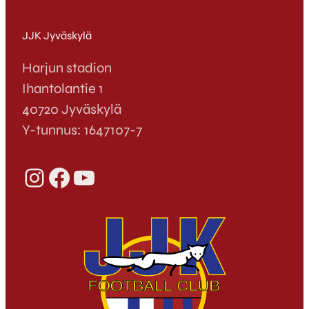
seuraavat kielihelmet palkittaviksi
klubilahjakorteilla JJK:n kauden
avausotteluun: wusuri (subst.) = ruuhkasta
JJK Jyväskylä
tökätty maali,…
Harjun stadion
Ihantolantie 1
40720 Jyväskylä
Y-tunnus: 1647107-7
Instagram
Facebook
YouTube