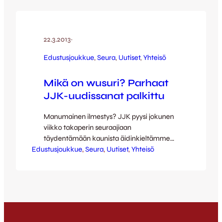
ravintola Vesilinnaan torstaina 11.4. klo
12:00. Luvassa on maittavan murkinan
lisäksi kettulaumamme esittely sekä
päävalmentaja Kari Martosen ja seuran
22.3.2013
·
puheenjohtaja Lassi Hietasen
Edustusjoukkue
, 
Seura
, 
Uutiset
, 
Yhteisö
puheenvuorot. Tilaisuus on ilmainen…
Mikä on wusuri? Parhaat
JJK-uudissanat palkittu
Manumainen ilmestys? JJK pyysi jokunen
viikko takaperin seuraajiaan
täydentämään kaunista äidinkieltämme
Edustusjoukkue
JJK-johdannaisten uudissanojen
, 
Seura
, 
Uutiset
, 
Yhteisö
muodossa. Sen lisäksi että JJK-
kannattajat ovat muutenkin fiksua väkeä,
näyttääpä porukasta löytyvän myös aimo
annos lingvistisiä kykyjä. Vastaanotimme
ison joukon mahtavaa kettuhenkistä
sanavarastoa ja arvovaltainen raati valitsi