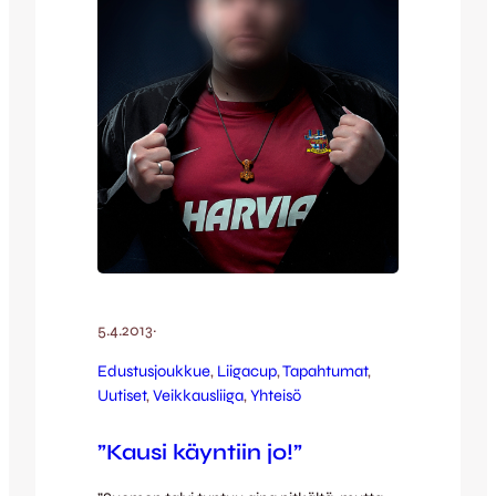
suuntaan…
5.4.2013
·
Edustusjoukkue
, 
Liigacup
, 
Tapahtumat
, 
Uutiset
, 
Veikkausliiga
, 
Yhteisö
”Kausi käyntiin jo!”