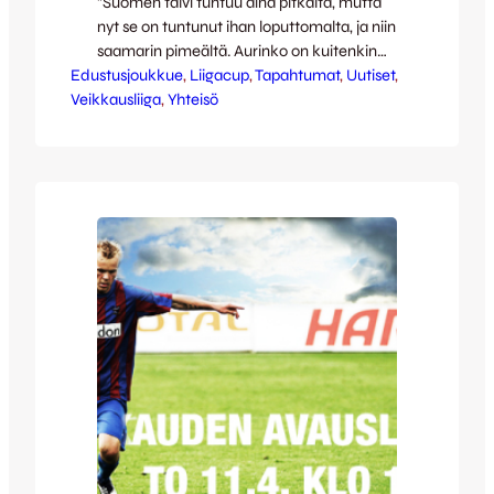
”Suomen talvi tuntuu aina pitkältä, mutta
nyt se on tuntunut ihan loputtomalta, ja niin
saamarin pimeältä. Aurinko on kuitenkin
Edustusjoukkue
vihdoin alkanut kunnolla lämmittää.
, 
Liigacup
, 
Tapahtumat
, 
Uutiset
, 
Veikkausliiga
Lumikinokset tuntuvat haihtuvan silmissä
, 
Yhteisö
ja sulavan maan suloisenetova haju täyttää
ilman, kesä tulee viimeinkin!
Jalkapalloväelle se tarkoittaa vain yhtä
asiaa: kausi alkaa! Nousen loputtomia
Harjun portaita. Voin jo mielessäni kuulla
ottelun…