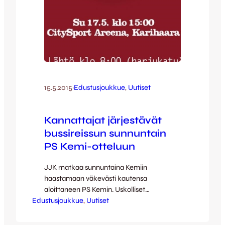
15.5.2015
·
Edustusjoukkue
, 
Uutiset
Kannattajat järjestävät
bussireissun sunnuntain
PS Kemi-otteluun
JJK matkaa sunnuntaina Kemiin
haastamaan väkevästi kautensa
aloittaneen PS Kemin. Uskolliset
Edustusjoukkue
kannattajat eivät kavahda hieman
, 
Uutiset
pidempääkään matkaa, vaan suuntaavat
myös kohti pohjoista: Harjun Pojat ja Keski-