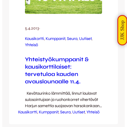
5.4.2013
·
Kausikortti
, 
Kumppanit
, 
Seura
, 
Uutiset
, 
Yhteisö
Yhteistyökumppanit &
kausikorttilaiset:
tervetuloa kauden
avauslounaalle 11.4.
Kevätaurinko lämmittää, linnut laulavat
sulosointujaan ja ruohonkorret vihertävät
Harjun samettia suojaavan harsokankaan
Kausikortti
alla – kyllä, futiskausi alkaa nyt! JJK
, 
Kumppanit
, 
Seura
, 
Uutiset
, 
Yhteisö
kutsuu kaikki yhteistyökumppaninsa ja
kausikorttilaisensa kauden avauslounaalle