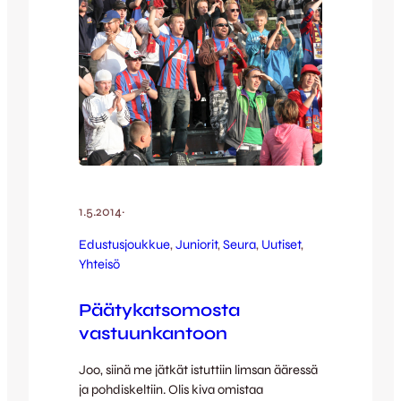
1.5.2014
·
Edustusjoukkue
, 
Juniorit
, 
Seura
, 
Uutiset
, 
Yhteisö
Päätykatsomosta
vastuunkantoon
Joo, siinä me jätkät istuttiin limsan ääressä
ja pohdiskeltiin. Olis kiva omistaa