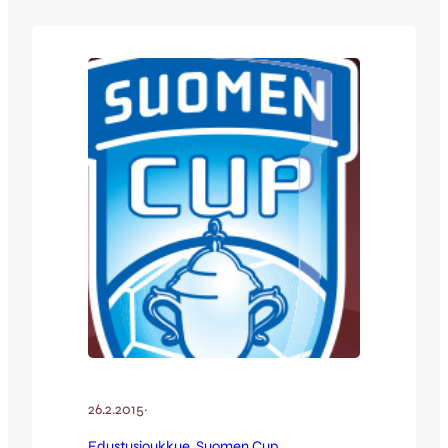
Suomen Jalkapalloilun tuki ry järjestävät
otteluun bussimatkan. Matkan
järjestyminen on varmaa ja koska ottelu
pelataan jo kello 15, tapahtuu paluu
Jyväskyläänkin jo hyvissä ajoin. Mukaan siis
mahtuu: ilmoittautumiset osoitteeseen
matkat@harjunpojat.fi!
26.2.2015
·
Edustusjoukkue
, 
Suomen Cup
, 