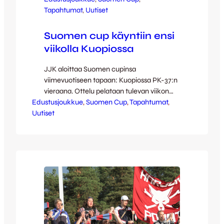
Tapahtumat
, 
Uutiset
Suomen cup käyntiin ensi
viikolla Kuopiossa
JJK aloittaa Suomen cupinsa
viimevuotiseen tapaan: Kuopiossa PK-37:n
vieraana. Ottelu pelataan tulevan viikon
Edustusjoukkue
sunnuntaina 8.3. kello 19 alkaen Kuopion
, 
Suomen Cup
, 
Tapahtumat
, 
Uutiset
keskuskentällä eli Savon Sanomat
Areenalla. Miltei päivälleen vuosi sitten
pelatussa viime vuoden cupin kolmannen
kierroksen ottelussa JJK vei 0-1-voiton
Tommi Karin rangaistuspotkumaalilla ja
jatkoi matkaansa cupissa. Tuolloin
Kakkosessa pelanneet iisalmelaiset
putosivat viime kauden päätteeksi
Kolmoseen. Lähde…