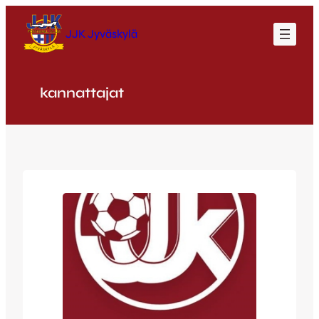
Siirry
sisältöön
JJK Jyväskylä
kannattajat