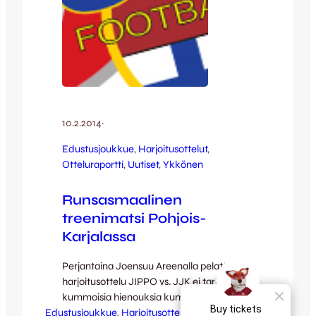
10.2.2014
·
Edustusjoukkue
, 
Harjoitusottelut
, 
Otteluraportti
, 
Uutiset
, 
Ykkönen
Runsasmaalinen
treenimatsi Pohjois-
Karjalassa
Perjantaina Joensuu Areenalla pelattu
harjoitusottelu JIPPO vs. JJK ei tarjonnut
kummoisia hienouksia kummankaan
Edustusjoukkue
joukkueen osalta mutta sitäkin enemmän
, 
Harjoitusottelut
, 
Otteluraportti
, 