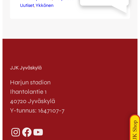
Uutiset
maaleja. Pienellä kentällä pelattu ottelu
, 
Ykkönen
päättyi lopulta joensuulaisen
isäntäjoukkueen voittoon lukemin 5-3.
Kettujen maaleista vastasivat Aatu
Manninen, Antto Hilska ja Jasin
Abahassine. Päävalmentaja Juha Pasoja
puntaroi ottelun antia paluumatkalla. –
Hyvää oli se että kukaan ei loukkaantunut,
…
JJK Jyväskylä
Harjun stadion
Ihantolantie 1
40720 Jyväskylä
Y-tunnus: 1647107-7
Instagram
Facebook
YouTube