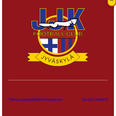
Tietosuojaseloste
Rekisteriseloste
Sivusto: kallek.fi