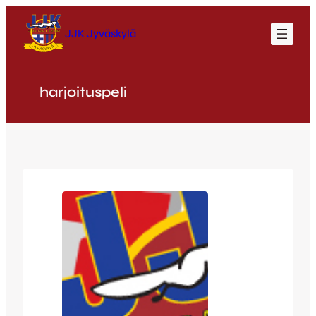
Siirry
sisältöön
JJK Jyväskylä
harjoituspeli