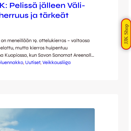
 Pelissä jälleen Väli-
erruus ja tärkeät
 on meneillään 19. ottelukierros – valtaosa
 pelattu, mutta kierros huipentuu
a Kuopiossa, kun Savon Sanomat Areenalla
en Väli-Suomen herruudesta kihelmöivässä
eluennakko
, 
Uutiset
, 
Veikkausliiga
ssa! Liigassa ollaan touko- ja kesäkuiden
älkeen asetuttu jälleen maltillisempaan
 JJK:n edellisestä liigaottelusta onkin jo
idat ottivat tuolloin komean päänahan
:n kanssa…