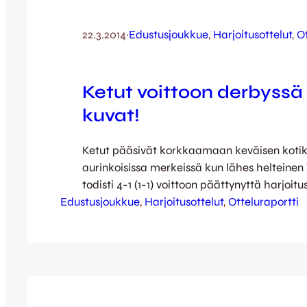
22.3.2014
·
Edustusjoukkue
, 
Harjoitusottelut
, 
Ot
Ketut voittoon derbyssä
kuvat!
Ketut pääsivät korkkaamaan keväisen koti
aurinkoisissa merkeissä kun lähes helteine
todisti 4-1 (1-1) voittoon päättynyttä harjoit
Edustusjoukkue
Vaajakoskea vastaan. Taidokas ja terhakas
, 
Harjoitusottelut
, 
Otteluraportti
vaajakoskelaispoppoo lukuisine kettutausta
pelaajineen pelasi hyvän ottelun, mutta lop
selvänumeroiseen voittoon. Kettujen maaleis
Antto Hilska ensimmäisellä ja Jasin Abahas
Kuhmonen sekä Aleksis Lehtonen toisella puo
Kettukuvauksen grand old…