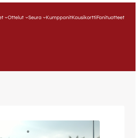
et
Ottelut
Seura
Kumppanit
Kausikortti
Fanituotteet