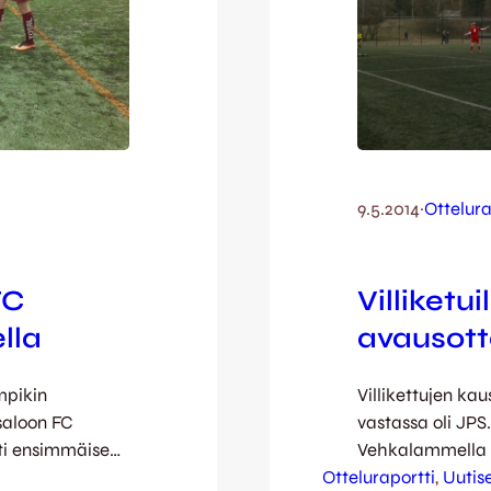
9.5.2014
·
Ottelura
FC
Villiketui
lla
avausott
mpikin
Villikettujen kau
tsaloon FC
vastassa oli JPS
sti ensimmäisen
Vehkalammella p
taa liikenteessä
Otteluraportti
vääntöä, jossa e
, 
Uutis