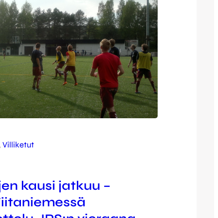
, 
Villiketut
ujen kausi jatkuu –
iitaniemessä