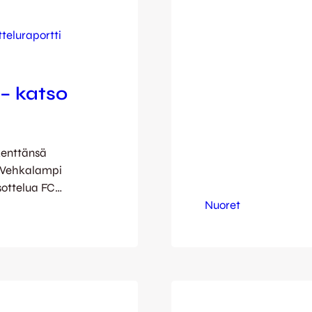
oli agressiivise
meni ansaitusti 
teluraportti
vartiointi petti j
 – katso
kenttänsä
n Vehkalampi
usottelua FC
Nuoret
isine
ulta JJK marssi
ta vastasivat
sine, Janne
liajalla.