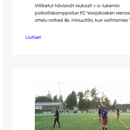
Villiketut hävisivät niukasti 1-0-lukemin
paikalliskamppailun FC Vaajakosken vieraa
ottelu ratkesi 86. minuutilla, kun vaihtomies
teki ottelussa ainoaksi jääneen maalin. En
puoliaika oli maaliton, eikä tilanteita nähty j
Uutiset
kummassakaan päässä. Tilanteenpuolikkaat
lähinnä erikoistilanteista, joista lähimpänä 
Peetu Lintinen hetki ennen taukoa – Lintine
pelatun kulman jälktilanteesta tulisen kudi