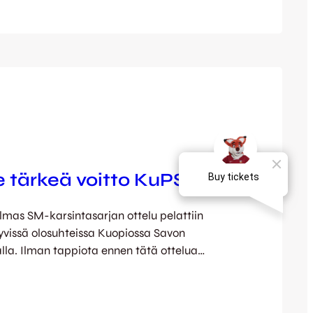
elutapahtumia. Toisella jaksolla JPS sai
 pelistä ja punnersikin itselleen
a kahden maalin voiton. Vielä loppuhetkillä
lainen tilanne, kun kulmapotkun
 pallo näytti käyneen…
e tärkeä voitto KuPS:sta
lmas SM-karsintasarjan ottelu pelattiin
yvissä olosuhteissa Kuopiossa Savon
la. Ilman tappiota ennen tätä ottelua
toisensa hyvin tunteneiden joukkueiden
dotetusti hyvätasoinen, vauhdikas ja ennen
n taistelu. Ensimmäisen jakson alussa KuPS