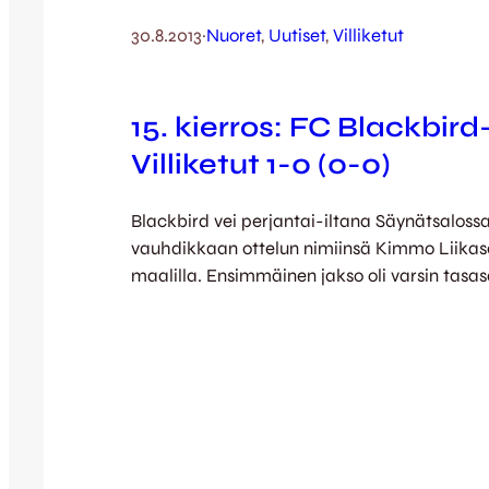
30.8.2013
·
Nuoret
, 
Uutiset
, 
Villiketut
15. kierros: FC Blackbird
Villiketut 1-0 (0-0)
Blackbird vei perjantai-iltana Säynätsaloss
vauhdikkaan ottelun nimiinsä Kimmo Liikas
maalilla. Ensimmäinen jakso oli varsin tasasa
taas Ketut alkoivat saada vahvemmin otetta
isännillä oli vaarallisia hyökkäyksiä. Villiket
useita maalipaikkoja, mutta maaliin asti ei 
lopulta Liikanen iski illan ainoaksi jääneen
turvin Böördi piti pisteet. …