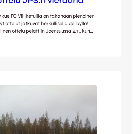
ottelu JPS:n vieraana
kkue FC Villiketuilla on takanaan pienoinen
t ottelut jatkuvat herkullisella derbyllä!
llinen ottelu pelattiin Joensuussa 4.7., kun
 tasaamassa pisteet SC Riverballin kanssa
yt sarjan toinen kierros alkaa Villikettujen
aikallisottelulla, keskiviikkona kello 19:15
en pätsissä derby JPS:n vieraana. Kärjen
 Itä- ja Keski-Suomen Kolmonen…