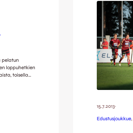
-
a pelatun
en loppuhetkien
ista, toisella
 – joskin myös
ut saivat luotua
palloa saatu ja
 osuman, jonka
15.7.2013
·
Edustusjoukkue
,