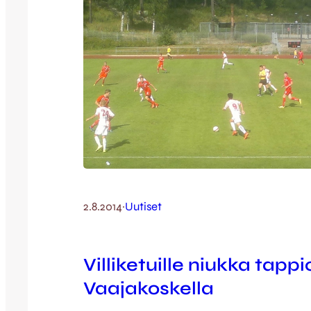
2.8.2014
·
Uutiset
Villiketuille niukka tappi
Vaajakoskella