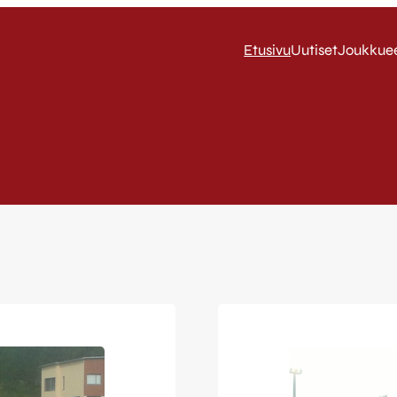
Etusivu
Uutiset
Joukkue