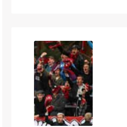
pelkästään A- ja B-nuorten voimin, mutta se
hidastanut, vaan Ketut taiteilivat paikallisv
komean 2-6-vierasvoiton. Maalikarkelot alo
Koppelomäki parinkymmenen minuutin jälk
Ketut 0-1-johtoon. Kimmo Liikanen kuittasi 
isäntien…