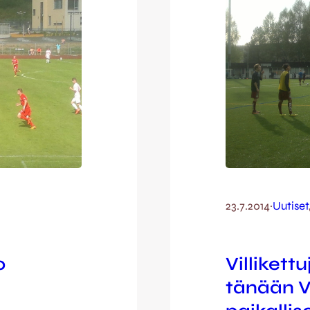
23.7.2014
·
Uutiset
o
Villikett
tänään V