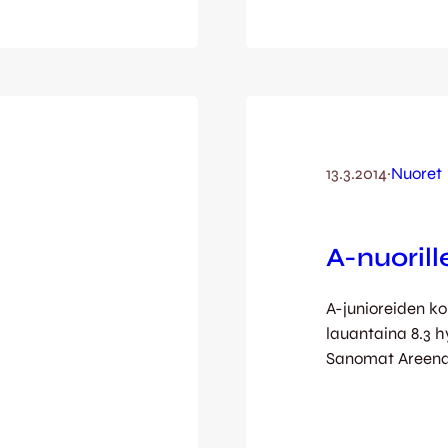
 ei vauhtia
kuvasi hyvin ott
astustajistaan
vahvemman otteen
itti Tuomas
avauskierrokselt
een viemällä
nähtiin kyseena
pian kuitenkin
jälkitilanteesta
13.3.2014
·
Nuoret
A-nuorill
A-junioreiden ko
lauantaina 8.3 h
Sanomat Areenal
pelanneiden ja 
ottelusta tuli o
kaikkea fyysine