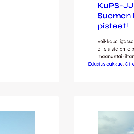
KuPS-JJK:
Suomen h
pisteet!
Veikkausliigassa
otteluista on jo
maanantai-iltan
Edustusjoukkue
mitellään jälle
, 
Ott
KuPS-JJK-ottelu
huiman tahdin j
tahtiin ja niinpä
viikko. Kettupa
kaatamalla HJK