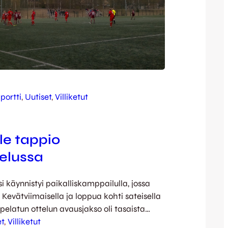
portti
, 
Uutiset
, 
Villiketut
lle tappio
elussa
si käynnistyi paikalliskamppailulla, jossa
. Kevätviimaisella ja loppua kohti sateisella
elatun ottelun avausjakso oli tasaista
i maalipaikoilla juhlittu – taukotulos 0-0
et
, 
Villiketut