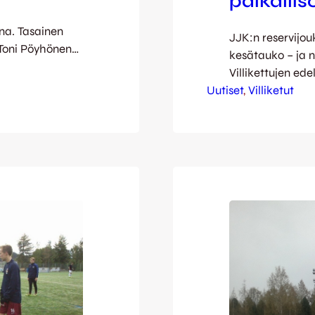
paikallis
na. Tasainen
JJK:n reservijou
 Toni Pöyhönen
kesätauko – ja ny
simmäinen
Villikettujen ede
uuri
Uutiset
kettulauma kävi
, 
Villiketut
 syntyivät
1-1-tuloksella. N
maalintekoa oli
osalta kuumalla p
n veti lyhyenä
alkaa Viitaniem
n riman…
takana tasaista