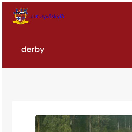
Siirry
sisältöön
JJK Jyväskylä
derby