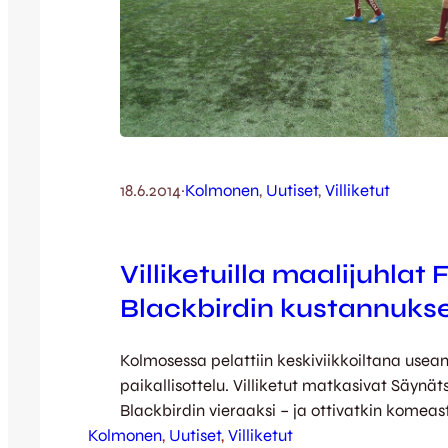
18.6.2014
·
Kolmonen
, 
Uutiset
, 
Villiketut
Villiketuilla maalijuhlat 
Blackbirdin kustannukse
Kolmosessa pelattiin keskiviikkoiltana usea
paikallisottelu. Villiketut matkasivat Säynä
Blackbirdin vieraaksi – ja ottivatkin komea
Kolmonen
voittonsa Böördistä! Kettulauma oli tällä ker
, 
Uutiset
, 
Villiketut