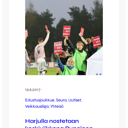
Katso…
19.6.2017
·
Edustusjoukkue
, 
Seura
, 
Uutiset
, 
Veikkausliiga
, 
Yhteisö
Harjulla nostetaan