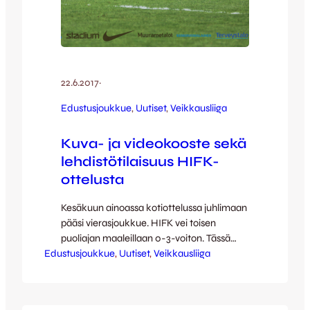
22.6.2017
·
Edustusjoukkue
, 
Uutiset
, 
Veikkausliiga
Kuva- ja videokooste sekä
lehdistötilaisuus HIFK-
ottelusta
Kesäkuun ainoassa kotiottelussa juhlimaan
pääsi vierasjoukkue. HIFK vei toisen
puoliajan maaleillaan 0-3-voiton. Tässä
Edustusjoukkue
ottelusta jälleen totuttuun tapaan ottelun
, 
Uutiset
, 
Veikkausliiga
videokooste sekä lehdistötilaisuus ja Jussi
Reinilän kuvat. [youtube
id=”TVrv4KyMbFE” width=”640″