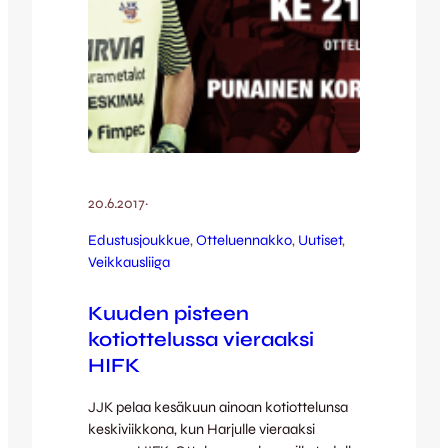
20.6.2017
·
Edustusjoukkue
, 
Otteluennakko
, 
Uutiset
, 
Veikkausliiga
Kuuden pisteen
kotiottelussa vieraaksi
HIFK
JJK pelaa kesäkuun ainoan kotiottelunsa
keskiviikkona, kun Harjulle vieraaksi