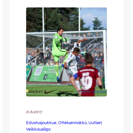
height=”360″] [youtube
id=”fCbd9EqO75M” width=”640″
height=”360″] [envira-gallery id=”65793″]
21.6.2017
·
Edustusjoukkue
, 
Otteluennakko
, 
Uutiset
, 
Veikkausliiga