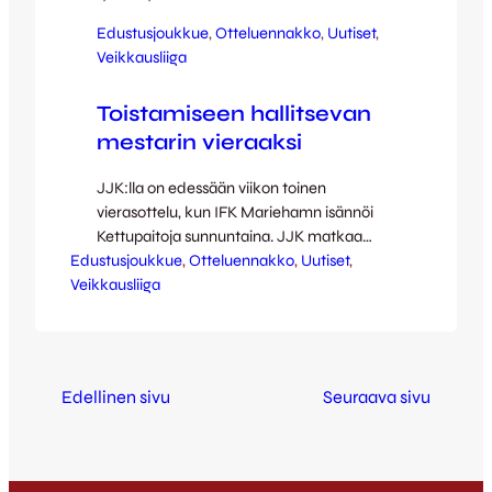
Edustusjoukkue
, 
Otteluennakko
, 
Uutiset
, 
Veikkausliiga
Toistamiseen hallitsevan
mestarin vieraaksi
JJK:lla on edessään viikon toinen
vierasottelu, kun IFK Mariehamn isännöi
Kettupaitoja sunnuntaina. JJK matkaa
Edustusjoukkue
toistamiseen hallitsevan mestarin vieraaksi
, 
Otteluennakko
, 
Uutiset
, 
Veikkausliiga
Maarianhaminaan, jossa kuluva kausi myös
alkoi. Tuolloin JJK tarjoili isännilleen
varsinaista shokkihoitoa iskemällä jo
ottelun alkuminuuteilla 0-2-johdon –
maalinteon aloitti Toni Tahvanainen ja Tomi
Edellinen sivu
Seuraava sivu
Petrescu jatkoi jo ennen kuin 10 minuuttia
oli täynnä. IFK kuitenkin toipui salama-
alusta…