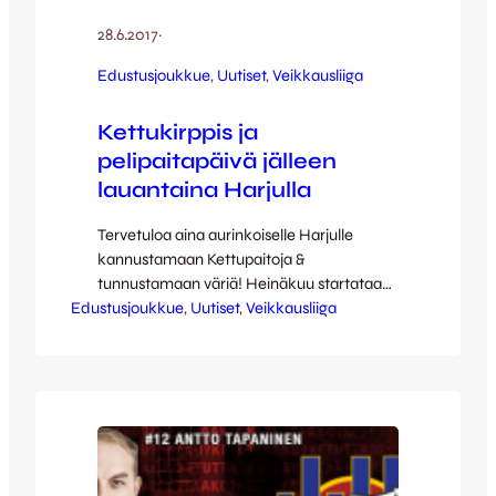
28.6.2017
·
Edustusjoukkue
, 
Uutiset
, 
Veikkausliiga
Kettukirppis ja
pelipaitapäivä jälleen
lauantaina Harjulla
Tervetuloa aina aurinkoiselle Harjulle
kannustamaan Kettupaitoja &
tunnustamaan väriä! Heinäkuu startataan
Edustusjoukkue
lauantaina Harjun stadionilla, kun JJK saa
, 
Uutiset
, 
Veikkausliiga
vieraakseen FC Lahden. Kettupaidat
taistelevat tärkeistä pisteistä
Veikkausliigassa ja jokainen tukija
kotikatsomossa onkin kullanarvoinen!
Vuorossa ovat jälleen myös viime vuosilta jo
tutut pelipaitapäivä ja kettukirppis.
Ottelussa kannustetaan siis jälleen aivan