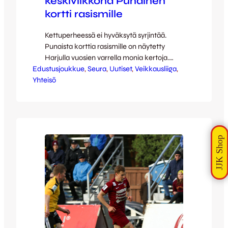
keskiviikkona Punainen
kortti rasismille
Kettuperheessä ei hyväksytä syrjintää.
Punaista korttia rasismille on näytetty
Harjulla vuosien varrella monia kertoja.
Edustusjoukkue
Keskiviikkona 21.6. pelattavassa JJK-HIFK-
, 
Seura
, 
Uutiset
, 
Veikkausliiga
, 
Yhteisö
ottelussa näin tulee jälleen tapahtumaan ja
samalla Harju julistetaan rasismista ja
muusta syrjinnästä vapaaksi alueeksi.
Punainen kortti rasismille-hankkeen
takana on Suomen monikulttuurinen
liikuntaliitto (FIMU ry ) ja sitä toteutetaan
tiiviissä yhteistyössä Jalkapallon
Pelaajayhdistyksen kanssa. Tarkempia
tietoja hankkeen omilta…