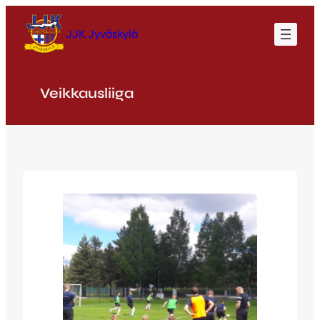
Siirry
sisältöön
JJK Jyväskylä
Veikkausliiga