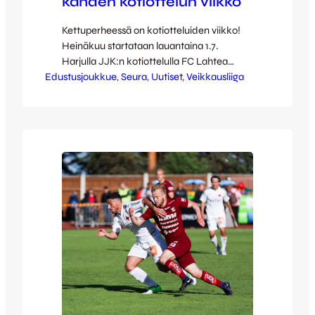
kahden kotiottelun viikko
Kettuperheessä on kotiotteluiden viikko!
Heinäkuu startataan lauantaina 1.7.
Harjulla JJK:n kotiottelulla FC Lahtea
Edustusjoukkue
vastaan – peli vihelletään käyntiin klo 17.
, 
Seura
, 
Uutiset
, 
Veikkausliiga
Myöhemmin heinäkuussa pelattavat
seuraavat kaksi kotiottelua RoPS:a ja
SJK:ta vastaan pelataan Harjun
kenttäremontin vuoksi Vaajakoskella –
Harjulle palataan jälleen elokuussa! Myös
Villiketuilla Kakkosessa on kotiotteluviikko
– peräti kahden ottelun verran. Ensin
tiistaina klo 19 alkaen…