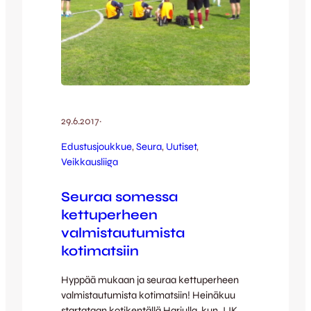
29.6.2017
·
Edustusjoukkue
, 
Seura
, 
Uutiset
, 
Veikkausliiga
Seuraa somessa
kettuperheen
valmistautumista
kotimatsiin
Hyppää mukaan ja seuraa kettuperheen
valmistautumista kotimatsiin! Heinäkuu
startataan kotikentällä Harjulla, kun JJK