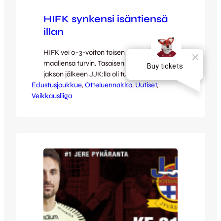
HIFK synkensi isäntiensä
illan
HIFK vei 0-3-voiton toisen puoliajan
maaliensa turvin. Tasaisen ensimmäisen
jakson jälkeen JJK:lla oli tunnin kohdalla
Edustusjoukkue
synkkä viisiminuuttinen, jonka aikana Pauli
, 
Otteluennakko
, 
Uutiset
, 
Veikkausliiga
Kuusijärvi ja Xhevdet Gela iskivät vieraat
0-2-johtoon. Loppulukemat sinetöi Mikael
Forssell rangaistuspotkusta. Vierasjoukkue
aloitti ottelun vahvalla rynnistyksellä ja
painosti ensimmäisen vartin tiiviisti. Jere
Pyhäranta JJK:n maalilla esitti ottelun
aikana useita upeita torjuntoja, joista
ensimmäinen nähtiin…