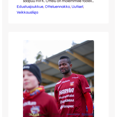
saapuu HIFK. Ottelu on molemmille todella
Edustusjoukkue
tärkeä ja voidaankin puhua klassisesta
, 
Otteluennakko
, 
Uutiset
, 
Veikkausliiga
kuuden pisteen ottelusta: joukkueet
löytyvät sarjataulukon alakerrasta, HIFK
kaksi pistettä JJK:n edellä. Voitolla
Kettupaidoilla on siis mahdollisuus nousta
HIFK:n ohi karsijan paikalle. JJK:lla on
takanaan kaksi kovaa vierasottelua – ensin
torstaina HJK:n, sitten sunnuntaina IFK…