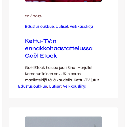
20.6.2017
·
Edustusjoukkue
, 
Uutiset
, 
Veikkausliiga
Kettu-TV:n
ennakkohaastattelussa
Gaël Etock
Gaël Etock haluaa juuri Sinut Harjulle!
Kamerunilainen on JJK:n paras
maalintekijä tällä kaudella. Kettu-TV jututti
Edustusjoukkue
Etockia HIFK-ottelun alla ja ”Kale”
, 
Uutiset
, 
Veikkausliiga
korostaa ottelun tärkeyttä – kyseessä on
klassinen kuuden pisteen ottelu, jonka
voittamalla JJK:lla on mahdollisuus nousta
HIFK:n ohi sarjataulukossa. – Jokaisen on
tultava Harjulle – vaikka sitten sataisikin!
Tämä ottelu on meille todella tärkeä!