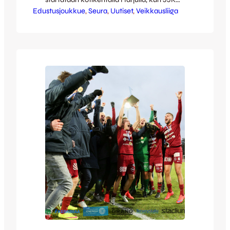
Edustusjoukkue
isännöi FC Lahtea lauantaina klo 17 alkaen.
, 
Seura
, 
Uutiset
, 
Veikkausliiga
Kotiotteluihin valmistaudutaan kettuleirissä
edeltävien päivien aikana luonnollisesti niin
kentällä kuin sen ulkopuolellakin – JJK:n
sosiaalisen median kanavissa seurataan
nyt sekä joukkueen valmistautumista että
ottelutapahtuman järjestämistä ja
rakentamistakin! Tiiviimmin
valmistautumista seurataan JJK:n
Instagram-tilillä, mutta tunnelmia löytyy…