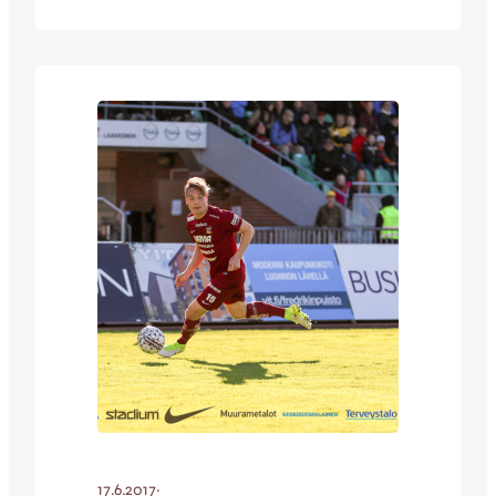
minuutin aikana. Samu Suoraniemi kavensi
puolen tunnin kohdalla tilanteeksi ja lopulta
myös loppulukemiksi 2-1. IFK Mariehamn
järjesti vieraidensa niskaan kylmän suihkun
jo neljännellä minuutilla, kun pitkä
pystysyöttö tavoitti puolustuksen selustasta
Aleksei Kangaskolkan, joka…
17.6.2017
·