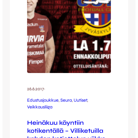
erityisesti tunnustamaan väriä! Laita
päällesi pelipaita – kannustamme…
26.6.2017
·
Edustusjoukkue
, 
Seura
, 
Uutiset
, 
Veikkausliiga
Heinäkuu käyntiin
kotikentällä – Villiketuilla