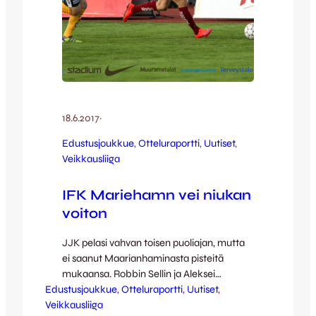
18.6.2017
·
Edustusjoukkue
, 
Otteluraportti
, 
Uutiset
, 
Veikkausliiga
IFK Mariehamn vei niukan
voiton
JJK pelasi vahvan toisen puoliajan, mutta
ei saanut Maarianhaminasta pisteitä
mukaansa. Robbin Sellin ja Aleksei
Edustusjoukkue
Kangaskolkka iskivät hallitsevat mestarit 2-
, 
Otteluraportti
, 
Uutiset
, 
Veikkausliiga
0-johtoon ensimmäisten parinkymmenen