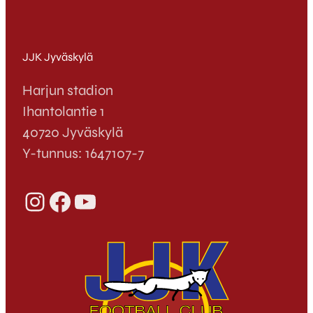
JJK Jyväskylä
Harjun stadion
Ihantolantie 1
40720 Jyväskylä
Y-tunnus: 1647107-7
Instagram
Facebook
YouTube