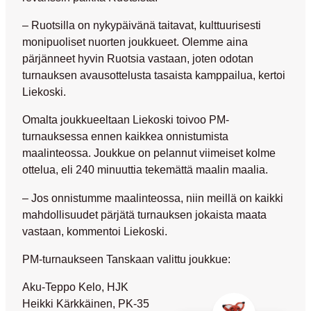
– Ruotsilla on nykypäivänä taitavat, kulttuurisesti
monipuoliset nuorten joukkueet. Olemme aina
pärjänneet hyvin Ruotsia vastaan, joten odotan
turnauksen avausottelusta tasaista kamppailua, kertoi
Liekoski.
Omalta joukkueeltaan Liekoski toivoo PM-
turnauksessa ennen kaikkea onnistumista
maalinteossa. Joukkue on pelannut viimeiset kolme
ottelua, eli 240 minuuttia tekemättä maalin maalia.
– Jos onnistumme maalinteossa, niin meillä on kaikki
mahdollisuudet pärjätä turnauksen jokaista maata
vastaan, kommentoi Liekoski.
PM-turnaukseen Tanskaan valittu joukkue:
Aku-Teppo Kelo, HJK
Heikki Kärkkäinen, PK-35