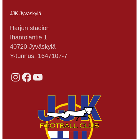
JJK Jyväskylä
Harjun stadion
Ihantolantie 1
40720 Jyväskylä
Y-tunnus: 1647107-7
Instagram
Facebook
YouTube