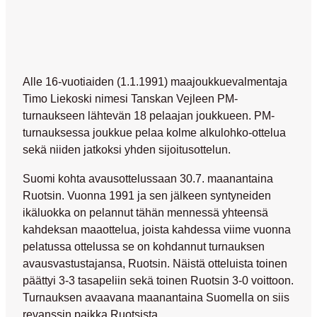
Alle 16-vuotiaiden (1.1.1991) maajoukkuevalmentaja
Timo Liekoski nimesi Tanskan Vejleen PM-
turnaukseen lähtevän 18 pelaajan joukkueen. PM-
turnauksessa joukkue pelaa kolme alkulohko-ottelua
sekä niiden jatkoksi yhden sijoitusottelun.
Suomi kohta avausottelussaan 30.7. maanantaina
Ruotsin. Vuonna 1991 ja sen jälkeen syntyneiden
ikäluokka on pelannut tähän mennessä yhteensä
kahdeksan maaottelua, joista kahdessa viime vuonna
pelatussa ottelussa se on kohdannut turnauksen
avausvastustajansa, Ruotsin. Näistä otteluista toinen
päättyi 3-3 tasapeliin sekä toinen Ruotsin 3-0 voittoon.
Turnauksen avaavana maanantaina Suomella on siis
revanssin paikka Ruotsista.