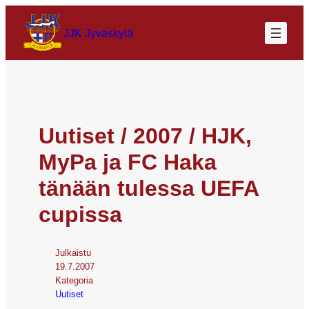
JJK Jyväskylä
Uutiset / 2007 / HJK,
MyPa ja FC Haka
tänään tulessa UEFA
cupissa
Julkaistu
19.7.2007
Kategoria
Uutiset