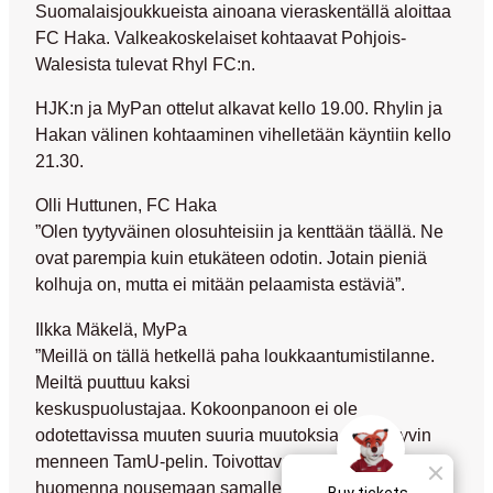
Suomalaisjoukkueista ainoana vieraskentällä aloittaa
FC Haka. Valkeakoskelaiset kohtaavat Pohjois-
Walesista tulevat Rhyl FC:n.
HJK:n ja MyPan ottelut alkavat kello 19.00. Rhylin ja
Hakan välinen kohtaaminen vihelletään käyntiin kello
21.30.
Olli Huttunen, FC Haka
”Olen tyytyväinen olosuhteisiin ja kenttään täällä. Ne
ovat parempia kuin etukäteen odotin. Jotain pieniä
kolhuja on, mutta ei mitään pelaamista estäviä”.
Ilkka Mäkelä, MyPa
”Meillä on tällä hetkellä paha loukkaantumistilanne.
Meiltä puuttuu kaksi
keskuspuolustajaa. Kokoonpanoon ei ole
odotettavissa muuten suuria muutoksia sitten hyvin
menneen TamU-pelin. Toivottavasti pystymme
huomenna nousemaan samalle tasolle kuin siinä