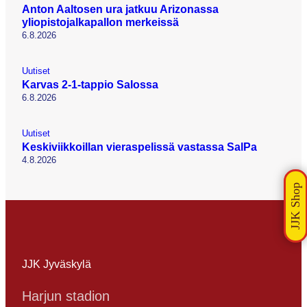
Anton Aaltosen ura jatkuu Arizonassa
yliopistojalkapallon merkeissä
6.8.2026
Uutiset
Karvas 2-1-tappio Salossa
6.8.2026
Uutiset
Keskiviikkoillan vieraspelissä vastassa SalPa
4.8.2026
JJK Jyväskylä
Harjun stadion