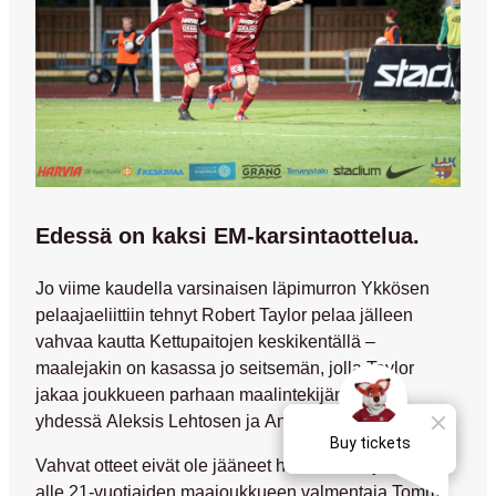
Edessä on kaksi EM-karsintaottelua.
Jo viime kaudella varsinaisen läpimurron Ykkösen
pelaajaeliittiin tehnyt
Robert Taylor
pelaa jälleen
vahvaa kautta Kettupaitojen keskikentällä –
maalejakin on kasassa jo seitsemän, jolla Taylor
jakaa joukkueen parhaan maalintekijän tittelin
yhdessä
Aleksis Lehtosen
ja
Antto Hilskan
kanssa.
Vahvat otteet eivät ole jääneet huomiotta myöskään
alle 21-vuotiaiden maajoukkueen valmentaja
Tommi