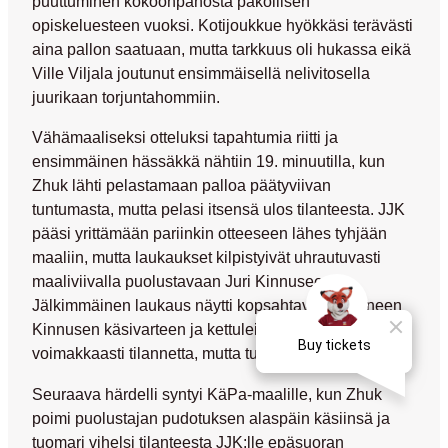
puuttuminen kokoonpanosta pakollisen
opiskeluesteen vuoksi. Kotijoukkue hyökkäsi terävästi
aina pallon saatuaan, mutta tarkkuus oli hukassa eikä
Ville Viljala
joutunut ensimmäisellä nelivitosella
juurikaan torjuntahommiin.
Vähämaaliseksi otteluksi tapahtumia riitti ja
ensimmäinen hässäkkä nähtiin 19. minuutilla, kun
Zhuk lähti pelastamaan palloa päätyviivan
tuntumasta, mutta pelasi itsensä ulos tilanteesta. JJK
pääsi yrittämään pariinkin otteeseen lähes tyhjään
maaliin, mutta laukaukset kilpistyivät uhrautuvasti
maaliviivalla puolustavaan
Juri Kinnuseen
.
Jälkimmäinen laukaus näytti kopsahtavan kokeneen
Kinnusen käsivarteen ja kettuleirissä protestoitiinkin
voimakkaasti tilannetta, mutta tuloksetta.
Seuraava härdelli syntyi KäPa-maalille, kun Zhuk
poimi puolustajan pudotuksen alaspäin käsiinsä ja
tuomari vihelsi tilanteesta JJK:lle epäsuoran