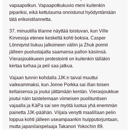
vapaapotkun. Vapaapotkukuvio meni kuitenkin
pipariksi, eikä kettulauma onnistunut hyödyntämään
tätä erikoistilannetta.
37. minuutilla tilanne näyttää toistuvan, kun
Ville
Kirvesoja
etenee keskeltä kohti boksia.
Casper
Lönnqvist
liukuu jalkoineen väliin ja Zhuk poimii
jälleen puolustajalta saamansa pallon käsiinsä.
Vierasjoukkueen protestointi on kuitenkin tälläkin
kertaa turhaa ja peli saa jatkua.
Vajaan tunnin kohdalla JJK:n taival muuttui
vaikeammaksi, kun
Jonne Porkka
sai illan toisen
keltaisensa ja joutui jättämään kentän. Vierasjoukkue
joutui näin taistelemaan viimeisen puolituntisen
vajaalla ja KäPa sai sen myötä luotua yhä enemmän
painetta JJK-päähän. Viljala venytti maalillaan pelin
loppua kohti jälleen useampaankin huipputorjuntaan,
mutta japanilaispelaaja
Takanori Yokochin
89.