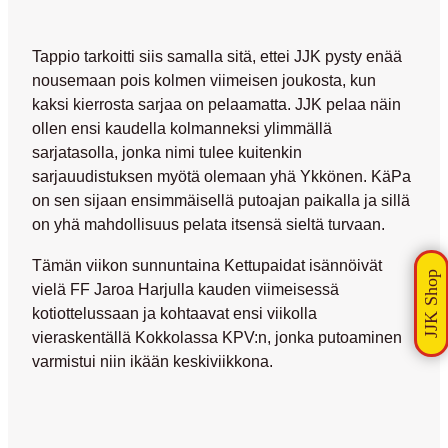
Tappio tarkoitti siis samalla sitä, ettei JJK pysty enää
nousemaan pois kolmen viimeisen joukosta, kun
kaksi kierrosta sarjaa on pelaamatta. JJK pelaa näin
ollen ensi kaudella kolmanneksi ylimmällä
sarjatasolla, jonka nimi tulee kuitenkin
sarjauudistuksen myötä olemaan yhä Ykkönen. KäPa
on sen sijaan ensimmäisellä putoajan paikalla ja sillä
on yhä mahdollisuus pelata itsensä sieltä turvaan.
Tämän viikon sunnuntaina Kettupaidat isännöivät
vielä FF Jaroa Harjulla kauden viimeisessä
kotiottelussaan ja kohtaavat ensi viikolla
vieraskentällä Kokkolassa KPV:n, jonka putoaminen
varmistui niin ikään keskiviikkona.