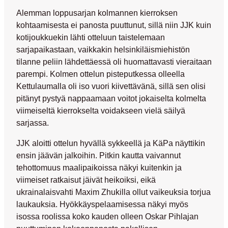
Alemman loppusarjan kolmannen kierroksen
kohtaamisesta ei panosta puuttunut, sillä niin JJK kuin
kotijoukkuekin lähti otteluun taistelemaan
sarjapaikastaan, vaikkakin helsinkiläismiehistön
tilanne peliin lähdettäessä oli huomattavasti vieraitaan
parempi. Kolmen ottelun pisteputkessa olleella
Kettulaumalla oli iso vuori kiivettävänä, sillä sen olisi
pitänyt pystyä nappaamaan voitot jokaiselta kolmelta
viimeiseltä kierrokselta voidakseen vielä säilyä
sarjassa.
JJK aloitti ottelun hyvällä sykkeellä ja KäPa näyttikin
ensin jäävän jalkoihin. Pitkin kautta vaivannut
tehottomuus maalipaikoissa näkyi kuitenkin ja
viimeiset ratkaisut jäivät heikoiksi, eikä
ukrainalaisvahti
Maxim Zhukilla
ollut vaikeuksia torjua
laukauksia. Hyökkäyspelaamisessa näkyi myös
isossa roolissa koko kauden olleen
Oskar Pihlajan