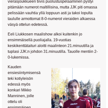
vierasjoukkueen tiivis puolustuspelaaminen pystyi
pitämään numerot maltillisina, mutta JJK piti omassa
pelissään vauhtia yllä loppuun asti ja takoi lopulta
taululle armottomat 8-0-numerot vieraiden alkaessa
väsyä ottelun edetessä.
Eeli Liukkosen
maalishow alkoi kuitenkin jo
ensimmäisellä puoliajalla. 19-vuotias
keskikenttätaituri aloitti maalinteon 21.minuutilla ja
tuplasi JJK:n johdon 31.minuutilla. Tauolle mentiin 2-
0-lukemissa.
Kauden
ensiesiintymisensä
teki kotiyleisön
edessä myös
konkari
Mikko
Manninen
, jolle
ottelu oli
ensimmäinen