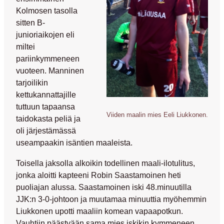
Kolmosen tasolla
sitten B-
junioriaikojen eli
miltei
pariinkymmeneen
vuoteen. Manninen
tarjoilikin
kettukannattajille
tuttuun tapaansa
Viiden maalin mies Eeli Liukkonen.
taidokasta peliä ja
oli järjestämässä
useampaakin isäntien maaleista.
Toisella jaksolla alkoikin todellinen maali-ilotulitus,
jonka aloitti kapteeni
Robin Saastamoinen
heti
puoliajan alussa. Saastamoinen iski 48.minuutilla
JJK:n 3-0-johtoon ja muutamaa minuuttia myöhemmin
Liukkonen upotti maaliin komean vapaapotkun.
Vauhtiin päästyään sama mies iskikin kymmeneen