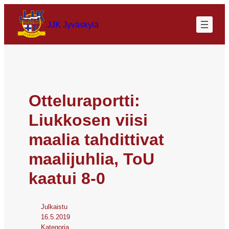
JJK Jyväskylä
Otteluraportti:
Liukkosen viisi
maalia tahdittivat
maalijuhlia, ToU
kaatui 8-0
Julkaistu
16.5.2019
Kategoria