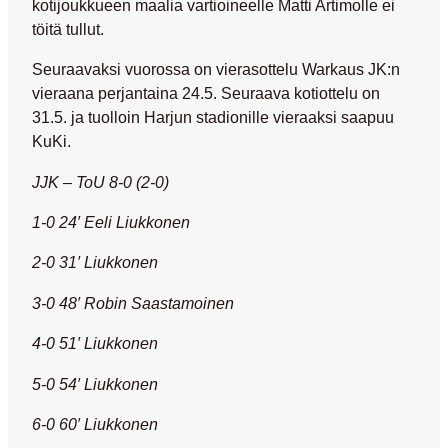
kotijoukkueen maalia vartioineelle
Matti Artimolle
ei
töitä tullut.
Seuraavaksi vuorossa on vierasottelu Warkaus JK:n
vieraana perjantaina 24.5. Seuraava kotiottelu on
31.5. ja tuolloin Harjun stadionille vieraaksi saapuu
KuKi.
JJK – ToU 8-0 (2-0)
1-0 24′ Eeli Liukkonen
2-0 31′ Liukkonen
3-0 48′ Robin Saastamoinen
4-0 51′ Liukkonen
5-0 54′ Liukkonen
6-0 60′ Liukkonen