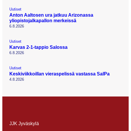
Uutiset
Anton Aaltosen ura jatkuu Arizonassa
yliopistojalkapallon merkeissä
6.8.2026
Uutiset
Karvas 2-1-tappio Salossa
6.8.2026
Uutiset
Keskiviikkoillan vieraspelissä vastassa SalPa
4.8.2026
JJK Jyväskylä