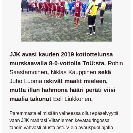
JJK avasi kauden 2019 kotiottelunsa
murskaavalla 8-0-voitolla ToU:sta.
Robin
Saastamoinen
,
Niklas Kauppinen
sekä
Juho Luoma
iskivät maalit mieleen,
mutta illan hahmona hääri peräti viisi
maalia takonut
Eeli Liukkonen
.
Paremmasta ei misään vaiheessa ollut epäselvyyttä,
vaan JJK määräsi Viitaniemen kevätauringossa
tahdin vahvasti alusta asti. Vielä avauspuoliajalla