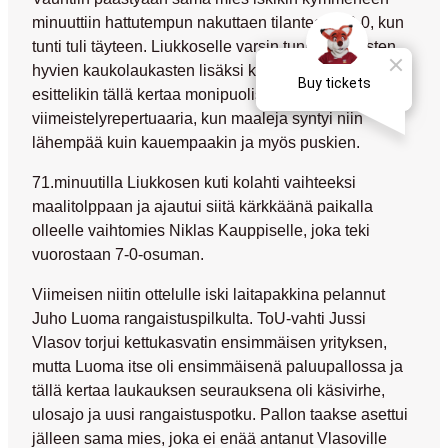
minuuttiin hattutempun nakuttaen tilanteeksi 6-0, kun
tunti tuli täyteen. Liukkoselle varsin tunnusomaisten
hyvien kaukolaukasten lisäksi keskikenttämies
esittelikin tällä kertaa monipuolisempaa
viimeistelyrepertuaaria, kun maaleja syntyi niin
lähempää kuin kauempaakin ja myös puskien.
71.minuutilla Liukkosen kuti kolahti vaihteeksi
maalitolppaan ja ajautui siitä kärkkäänä paikalla
olleelle vaihtomies
Niklas Kauppiselle
, joka teki
vuorostaan 7-0-osuman.
Viimeisen niitin ottelulle iski laitapakkina pelannut
Juho Luoma
rangaistuspilkulta. ToU-vahti
Jussi
Vlasov
torjui kettukasvatin ensimmäisen yrityksen,
mutta Luoma itse oli ensimmäisenä paluupallossa ja
tällä kertaa laukauksen seurauksena oli käsivirhe,
ulosajo ja uusi rangaistuspotku. Pallon taakse asettui
jälleen sama mies, joka ei enää antanut Vlasoville