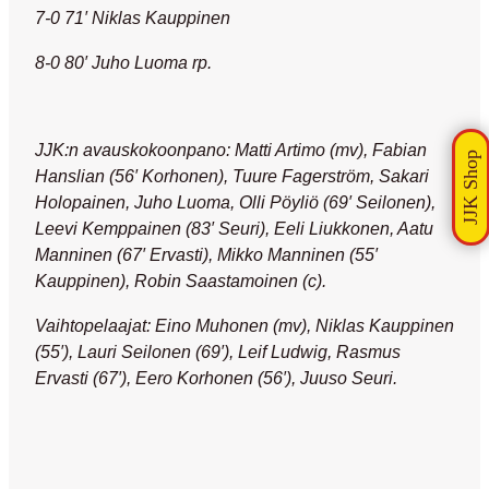
7-0 71′ Niklas Kauppinen
8-0 80′ Juho Luoma rp.
JJK:n avauskokoonpano: Matti Artimo (mv), Fabian
Hanslian (56′ Korhonen), Tuure Fagerström, Sakari
Holopainen, Juho Luoma, Olli Pöyliö (69′ Seilonen),
Leevi Kemppainen (83′ Seuri), Eeli Liukkonen, Aatu
Manninen (67′ Ervasti), Mikko Manninen (55′
Kauppinen), Robin Saastamoinen (c).
Vaihtopelaajat: Eino Muhonen (mv), Niklas Kauppinen
(55′), Lauri Seilonen (69′), Leif Ludwig, Rasmus
Ervasti (67′), Eero Korhonen (56′), Juuso Seuri.