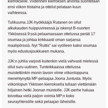
kierrokselle. Viidennen kierroksen arvonta suoritetaan
ensi viikon tiistaina ja ottelut pelataan kuun
vaihteessa.
Tulikuuma JJK-hyökkääjä Rutanen on ollut
alkukauden huippuvireessä ja iskenyt B-nuorten
Ykkösessä 9:ssä pelaamassaan ottelussa peräti 17
osumaa ja johtaa kirkkaasti oman sarjansa
maalipörssiä. Nyt ”Ruttis” sai vyölleen kaksi osumaa
myös edustusjoukkueen mukana.
JJK:n juhlia varjosti kuitenkin vielä vahvasti mielessä
ollut suru-uutinen. Tunteikkaassa ottelussa
muistettiinkin monin tavoin viime viikonloppuna
menehtynyttä MP-pelaajaa
Joona Juntusta
. Myös
viikonlopun Ykkösen kierroksella tullaan viettämään
hiljainen hetki Joonan muistolle. JJK-perhe haluaa
toivottaa vielä paljon voimia MP:n koko
seurayhteisölle sekä pelaajan läheisille.