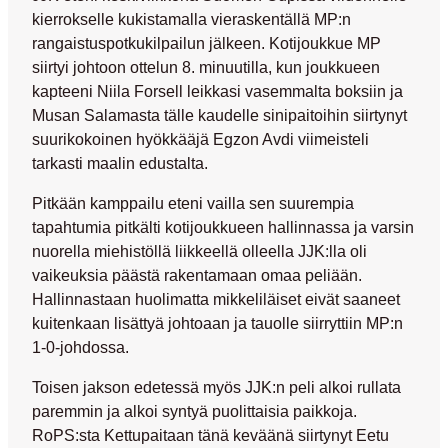
kierrokselle kukistamalla vieraskentällä MP:n
rangaistuspotkukilpailun jälkeen. Kotijoukkue MP
siirtyi johtoon ottelun 8. minuutilla, kun joukkueen
kapteeni
Niila Forsell
leikkasi vasemmalta boksiin ja
Musan Salamasta tälle kaudelle sinipaitoihin siirtynyt
suurikokoinen hyökkääjä
Egzon Avdi
viimeisteli
tarkasti maalin edustalta.
Pitkään kamppailu eteni vailla sen suurempia
tapahtumia pitkälti kotijoukkueen hallinnassa ja varsin
nuorella miehistöllä liikkeellä olleella JJK:lla oli
vaikeuksia päästä rakentamaan omaa peliään.
Hallinnastaan huolimatta mikkeliläiset eivät saaneet
kuitenkaan lisättyä johtoaan ja tauolle siirryttiin MP:n
1-0-johdossa.
Toisen jakson edetessä myös JJK:n peli alkoi rullata
paremmin ja alkoi syntyä puolittaisia paikkoja.
RoPS:sta Kettupaitaan tänä keväänä siirtynyt
Eetu