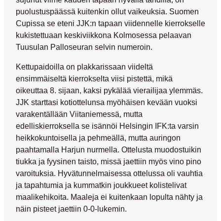
puolustuspäässä kuitenkin ollut vaikeuksia. Suomen
Cupissa se eteni JJK:n tapaan viidennelle kierrokselle
kukistettuaan keskiviikkona Kolmosessa pelaavan
Tuusulan Palloseuran selvin numeroin.
Kettupaidoilla on plakkarissaan viideltä
ensimmäiseltä kierrokselta viisi pistettä, mikä
oikeuttaa 8. sijaan, kaksi pykälää vierailijaa ylemmäs.
JJK starttasi kotiottelunsa myöhäisen kevään vuoksi
varakentällään Viitaniemessä, mutta
edelliskierroksella se isännöi Helsingin IFK:ta varsin
heikkokuntoisella ja pehmeällä, mutta auringon
paahtamalla Harjun nurmella. Ottelusta muodostuikin
tiukka ja fyysinen taisto, missä jaettiin myös vino pino
varoituksia. Hyvätunnelmaisessa ottelussa oli vauhtia
ja tapahtumia ja kummatkin joukkueet kolistelivat
maalikehikoita. Maaleja ei kuitenkaan lopulta nähty ja
näin pisteet jaettiin 0-0-lukemin.