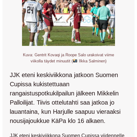
Kuva: Gentrit Kovaqi ja Roope Salo urakoivat viime
viikolla täydet minuutit (
Ilkka Salminen)
JJK eteni keskiviikkona jatkoon Suomen
Cupissa kukistettuaan
rangaistuspotkukilpailun jälkeen Mikkelin
Palloilijat. Tiivis ottelutahti saa jatkoa jo
lauantaina, kun Harjulle saapuu vieraaksi
nousijajoukkue KäPa klo 16 alkaen.
JJK eteni keskiviikkona Suomen Cupissa viidennelle