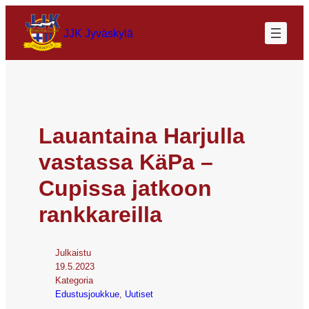
JJK Jyväskylä
Lauantaina Harjulla
vastassa KäPa –
Cupissa jatkoon
rankkareilla
Julkaistu
19.5.2023
Kategoria
Edustusjoukkue
, 
Uutiset