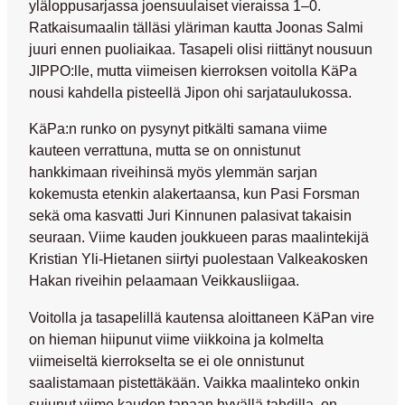
yläloppusarjassa joensuulaiset vieraissa 1–0.
Ratkaisumaalin tälläsi yläriman kautta
Joonas Salmi
juuri ennen puoliaikaa. Tasapeli olisi riittänyt nousuun
JIPPO:lle, mutta viimeisen kierroksen voitolla KäPa
nousi kahdella pisteellä Jipon ohi sarjataulukossa.
KäPa:n runko on pysynyt pitkälti samana viime
kauteen verrattuna, mutta se on onnistunut
hankkimaan riveihinsä myös ylemmän sarjan
kokemusta etenkin alakertaansa, kun
Pasi Forsman
sekä oma kasvatti
Juri Kinnunen
palasivat takaisin
seuraan. Viime kauden joukkueen paras maalintekijä
Kristian Yli-Hietanen
siirtyi puolestaan Valkeakosken
Hakan riveihin pelaamaan Veikkausliigaa.
Voitolla ja tasapelillä kautensa aloittaneen KäPan vire
on hieman hiipunut viime viikkoina ja kolmelta
viimeiseltä kierrokselta se ei ole onnistunut
saalistamaan pistettäkään. Vaikka maalinteko onkin
sujunut viime kauden tapaan hyvällä tahdilla, on