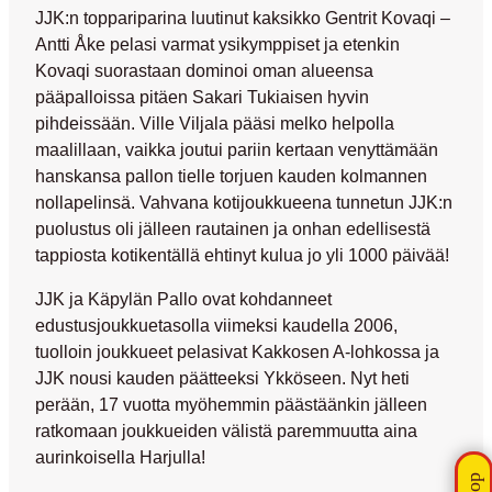
JJK:n toppariparina luutinut kaksikko
Gentrit Kovaqi
–
Antti Åke
pelasi varmat ysikymppiset ja etenkin
Kovaqi suorastaan dominoi oman alueensa
pääpalloissa pitäen
Sakari Tukiaisen
hyvin
pihdeissään.
Ville Viljala
pääsi melko helpolla
maalillaan, vaikka joutui pariin kertaan venyttämään
hanskansa pallon tielle torjuen kauden kolmannen
nollapelinsä. Vahvana kotijoukkueena tunnetun JJK:n
puolustus oli jälleen rautainen ja onhan edellisestä
tappiosta kotikentällä ehtinyt kulua jo yli 1000 päivää!
JJK ja Käpylän Pallo ovat kohdanneet
edustusjoukkuetasolla viimeksi kaudella 2006,
tuolloin joukkueet pelasivat Kakkosen A-lohkossa ja
JJK nousi kauden päätteeksi Ykköseen. Nyt heti
perään, 17 vuotta myöhemmin päästäänkin jälleen
ratkomaan joukkueiden välistä paremmuutta aina
aurinkoisella Harjulla!