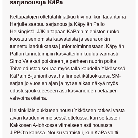
sarjanousija KäPa
Kettupaitojen ottelutahti jatkuu tiiviinä, kun lauantaina
Harjulle saapuu sarjanousija Käpylän Pallo
Helsingistä. JJK:n tapaan KäPa:n miehistön runko
koostuu sen omista kasvateista ja seura onkin
tunnettu laadukkaasta junioritoiminnastaan. Käpylän
Pallon tunnetuimpiin kasvatteihin kuuluu varmasti
Simo Valakari
poikineen ja perheen nuorin poika
Toivo
edustaa seuraa myös tällä kaudella Ykkösessä.
KäPa:n B-juniorit ovat hallinneet ikäluokkansa SM-
sarjaa jo vuosien ajan ja nyt se alkaa näkyä myös
edustusjoukkueeseen asti kasvaneiden pelaajien
vahvoina otteina.
Helsinkiläisjoukkueen nousu Ykköseen ratkesi vasta
aivan kauden viimeisessä ottelussa, kun se taisteli
Kakkosen A-lohkossa viimeiseen asti noususta
JIPPO:n kanssa. Nousu varmistui, kun KäPa voitti