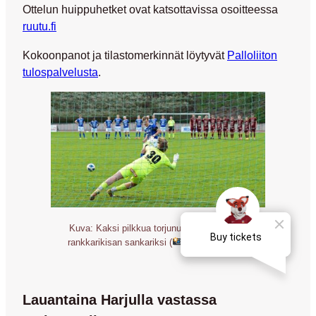
Ottelun huippuhetket ovat katsottavissa osoitteessa
ruutu.fi
Kokoonpanot ja tilastomerkinnät löytyvät
Palloliiton
tulospalvelusta
.
Kuva: Kaksi pilkkua torjunut Kananen nousi
rankkarikisan sankariksi (
Jukka Laitinen)
Lauantaina Harjulla vastassa