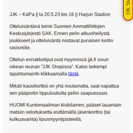
JJK – KäPa || la 20.5.23 klo 16 || Harjun Stadion
Otteluisäntänä toimii Suomen Ammattiliittojen
Keskusjärjestö SAK. Ennen pelin alkuvihellystä
joukkueet ja otteluisäntä nostavat punaisen kortin
rasismille.
Ottelun ennakkoliput ovat myynnissä jjk.fi sivun
oikean reunan ”JJK Shopissa”. Katso tarkempi
tapahtumainfo klikkaamalla
tästä
.
Mikäli kausikorttisi on yhä noutamatta, saat napattua
sen pääportin lippuluukulta peliin saapuessasi.
HUOM! Kuntomaailman klubilainen, pääset lauantain
matsiin veloituksetta esittämällä jäsenkorttisi (tai
kulkuavainta) lipunmyyntipisteellä.