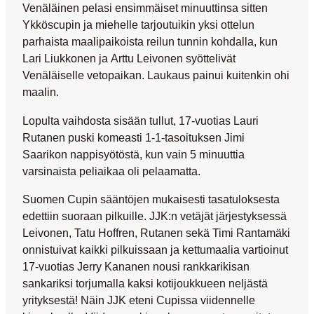
Venäläinen
pelasi ensimmäiset minuuttinsa sitten
Ykköscupin ja miehelle tarjoutuikin yksi ottelun
parhaista maalipaikoista reilun tunnin kohdalla, kun
Lari Liukkonen
ja
Arttu Leivonen
syöttelivät
Venäläiselle vetopaikan. Laukaus painui kuitenkin ohi
maalin.
Lopulta vaihdosta sisään tullut, 17-vuotias
Lauri
Rutanen
puski komeasti 1-1-tasoituksen
Jimi
Saarikon
nappisyötöstä, kun vain 5 minuuttia
varsinaista peliaikaa oli pelaamatta.
Suomen Cupin sääntöjen mukaisesti tasatuloksesta
edettiin suoraan pilkuille. JJK:n vetäjät järjestyksessä
Leivonen,
Tatu Hoffren
,
Rutanen sekä
Timi Rantamäki
onnistuivat kaikki pilkuissaan ja kettumaalia vartioinut
17-vuotias
Jerry Kananen
nousi rankkarikisan
sankariksi torjumalla kaksi kotijoukkueen neljästä
yrityksestä! Näin JJK eteni Cupissa viidennelle