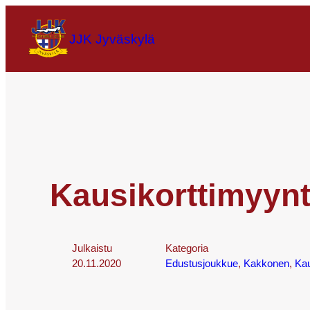
JJK Jyväskylä
Kausikorttimyynt
Julkaistu
Kategoria
20.11.2020
Edustusjoukkue
, 
Kakkonen
, 
Kau