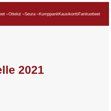
eet
Ottelut
Seura
Kumppanit
Kausikortti
Fanituotteet
lle 2021