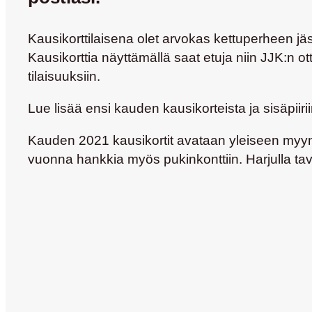
Kausikorttilaisena olet arvokas kettuperheen jä
Kausikorttia näyttämällä saat etuja niin JJK:n
tilaisuuksiin.
Lue lisää ensi kauden kausikorteista ja sisäpiir
Kauden 2021 kausikortit avataan yleiseen myyntii
vuonna hankkia myös pukinkonttiin. Harjulla ta