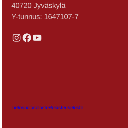
40720 Jyväskylä
Y-tunnus: 1647107-7
Instagram
Facebook
YouTube
Tietosuojaseloste
Rekisteriseloste