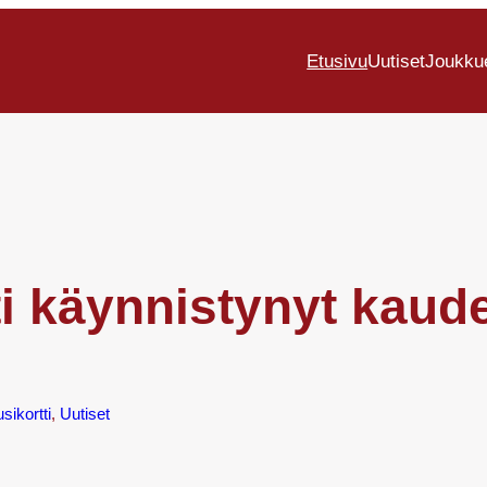
Etusivu
Uutiset
Joukku
i käynnistynyt kaude
sikortti
, 
Uutiset