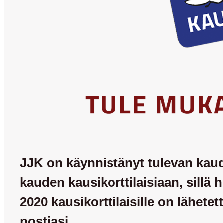
JJK on käynnistänyt tulevan kaude
kauden kausikorttilaisiaan, sill
2020 kausikorttilaisille on lähete
postiasi.