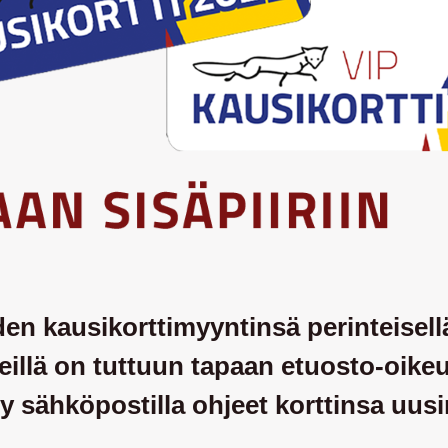
n kausikorttimyyntinsä perinteisellä
ä heillä on tuttuun tapaan etuosto-o
tty sähköpostilla ohjeet korttinsa uusi