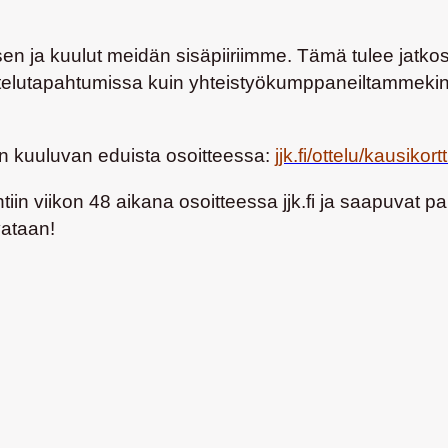
sen ja kuulut meidän sisäpiiriimme. Tämä tulee jatko
 ottelutapahtumissa kuin yhteistyökumppaneiltammekin
iin kuuluvan eduista osoitteessa:
jjk.fi/ottelu/kausikortt
n viikon 48 aikana osoitteessa jjk.fi ja saapuvat pa
vataan!