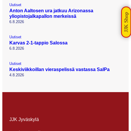
Uutiset
Anton Aaltosen ura jatkuu Arizonassa
yliopistojalkapallon merkeissä
6.8.2026
Uutiset
Karvas 2-1-tappio Salossa
6.8.2026
Uutiset
Keskiviikkoillan vieraspelissä vastassa SalPa
4.8.2026
JJK Jyväskylä