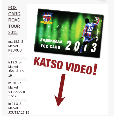
FOX
CARD
ROAD
TOUR
2013
ma 18.3. S-
Market
KEURUU
17-19
ti 19.3. S-
Market
JÄMSÄ 17-
19
ke 20.3. S-
Market
VIITASAARI
17-19
to 21.3. S-
Market
JOUTSA 17-19