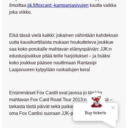
ilmoittaa
jjk.fi/foxcard -kampanjasivujen
kautta vaikka
joka viikko.
Eikä tässä vielä kaikki
: jokainen vähintään kahdeksan
uutta kausikorttilaista mukaan houkutteleva joukkue
saa koko porukalle mahtavan elämyspäivän:
JJK:n
edustusjoukkue pitää teille harjoitukset – ja lisäksi
koko joukkue pääsee nauttimaan Rantasipi
Laajavuoren kylpylään ruokailujen kera!
Ensimmäiset Fox Cardit ovat jaossa jo tänään
mahtavan Fox Card Road Tour 2013:n merkeissä –
tarkasta tästä päivät sekä paikat ja tule noutamaan
oma Fox Cardisi suoraan JJK-pelaajilta!