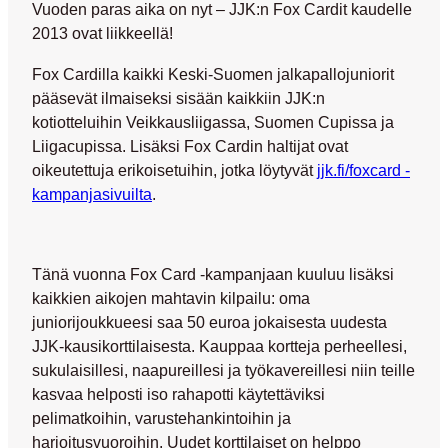
Vuoden paras aika on nyt – JJK:n Fox Cardit kaudelle
2013 ovat liikkeellä!
Fox Cardilla kaikki Keski-Suomen jalkapallojuniorit
pääsevät
ilmaiseksi sisään kaikkiin JJK:n
kotiotteluihin
Veikkausliigassa, Suomen Cupissa ja
Liigacupissa. Lisäksi Fox Cardin haltijat ovat
oikeutettuja
erikoisetuihin
, jotka löytyvät
jjk.fi/foxcard -
kampanjasivuilta
.
Tänä vuonna Fox Card -kampanjaan kuuluu lisäksi
kaikkien aikojen mahtavin kilpailu: oma
juniorijoukkueesi saa 50 euroa
jokaisesta uudesta
JJK-kausikorttilaisesta. Kauppaa kortteja perheellesi,
sukulaisillesi, naapureillesi ja työkavereillesi niin teille
kasvaa helposti iso rahapotti käytettäviksi
pelimatkoihin, varustehankintoihin ja
harjoitusvuoroihin. Uudet korttilaiset on helppo