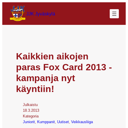
JJK Jyväskylä
Kaikkien aikojen
paras Fox Card 2013 -
kampanja nyt
käyntiin!
Julkaistu
18.3.2013
Kategoria
Juniorit
, 
Kumppanit
, 
Uutiset
, 
Veikkausliiga