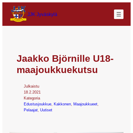
JJK Jyväskylä
Jaakko Björnille U18-
maajoukkuekutsu
Julkaistu
18.2.2021
Kategoria
Edustusjoukkue
, 
Kakkonen
, 
Maajoukkueet
, 
Pelaajat
, 
Uutiset