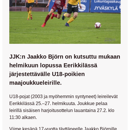
JJK:n Jaakko Björn on kutsuttu mukaan
helmikuun lopussa Eerikkilässä
järjestettävälle U18-poikien
maajoukkueleirille.
U18-pojat (2003 ja myöhemmin syntyneet) leireilevät
Eerikkilässä 25.–27. helmikuuta. Joukkue pelaa
leirillä sisäisen harjoitusottelun lauantaina 27.2. klo
11:30 alkaen.
Viime kesänä 17-vuotta täyttäneelle
Jaakko Björnille