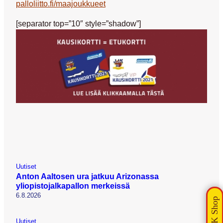
palloliitto.fi/maajoukkueet
[separator top=”10″ style=”shadow”]
Uutiset
Anton Aaltosen ura jatkuu Arizonassa
yliopistojalkapallon merkeissä
6.8.2026
Uutiset