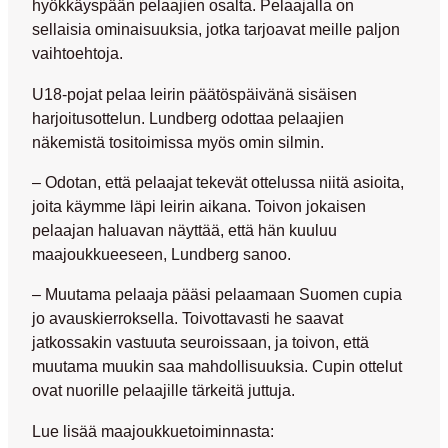
hyökkäyspään pelaajien osalta. Pelaajalla on
sellaisia ominaisuuksia, jotka tarjoavat meille paljon
vaihtoehtoja.
U18-pojat pelaa leirin päätöspäivänä sisäisen
harjoitusottelun. Lundberg odottaa pelaajien
näkemistä tositoimissa myös omin silmin.
– Odotan, että pelaajat tekevät ottelussa niitä asioita,
joita käymme läpi leirin aikana. Toivon jokaisen
pelaajan haluavan näyttää, että hän kuuluu
maajoukkueeseen, Lundberg sanoo.
– Muutama pelaaja pääsi pelaamaan Suomen cupia
jo avauskierroksella. Toivottavasti he saavat
jatkossakin vastuuta seuroissaan, ja toivon, että
muutama muukin saa mahdollisuuksia. Cupin ottelut
ovat nuorille pelaajille tärkeitä juttuja.
Lue lisää maajoukkuetoiminnasta: