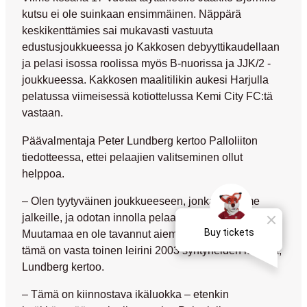
kutsu ei ole suinkaan ensimmäinen. Näppärä
keskikenttämies sai mukavasti vastuuta
edustusjoukkueessa jo Kakkosen debyyttikaudellaan
ja pelasi isossa roolissa myös B-nuorissa ja JJK/2 -
joukkueessa. Kakkosen maalitilikin aukesi Harjulla
pelatussa viimeisessä kotiottelussa Kemi City FC:tä
vastaan.
Päävalmentaja
Peter Lundberg
kertoo Palloliiton
tiedotteessa, ettei pelaajien valitseminen ollut
helppoa.
– Olen tyytyväinen joukkueeseen, jonka saamme
jalkeille, ja odotan innolla pelaajien näkemistä.
Muutamaa en ole tavannut aiemmin ollenkaan, kun
tämä on vasta toinen leirini 2003 syntyneiden kanssa,
Lundberg kertoo.
– Tämä on kiinnostava ikäluokka – etenkin