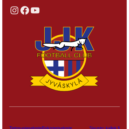
Instagram
Facebook
YouTube
Tietosuojaseloste
Rekisteriseloste
Sivusto: kallek.fi