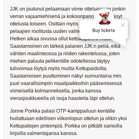
JJK on joutunut pelaamaan viime otteluissaan jonkin
verran vajaamiehisenä ja kokoonpano onkin elänyt
ottelusta toiseen. Osittain myös haetaan vielä eri
pelaajien roolitusta uuden valmentajan alaisuudessa.
Hetken aikaa sivussa ollut kettukapteeni
Robin
Saastamoinen
on tärkeä palanen JJK:n peliä, eikä
vähiten maalinteossa ja niiden rakentelussa, joten
miehen paluuta pelikentille odotellessa täytyy
tulivoimaa löytyä myös muilta Kettupaidoilta.
Saastamoisen puuttuminen näkyi sunnuntaina mm.
juuri vaarallisimpiin maalipaikkoihin pääsemisessä
viimeisellä kolmanneksella, jonka kanssa
vierasjoukkueella oli isoja haasteita läpi ottelun.
Jonne Porkka
palasi OTP-kamppailuun kentälle
huilattuaan edellisen viikonlopun ottelun ja olikin yksi
Kettupaitojen pirteimpiä. Porkka on pitkälti samoilla
linjoilla valmentajansa kanssa.