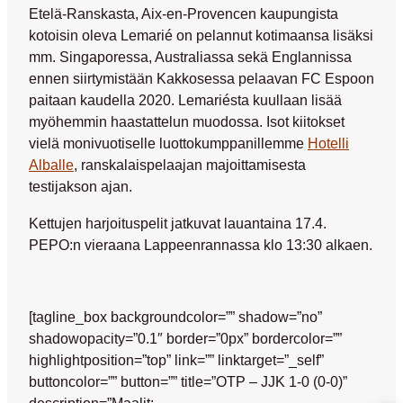
Etelä-Ranskasta, Aix-en-Provencen kaupungista
kotoisin oleva Lemarié on pelannut kotimaansa lisäksi
mm. Singaporessa, Australiassa sekä Englannissa
ennen siirtymistään Kakkosessa pelaavan FC Espoon
paitaan kaudella 2020. Lemariésta kuullaan lisää
myöhemmin haastattelun muodossa. Isot kiitokset
vielä monivuotiselle luottokumppanillemme
Hotelli
Alballe
, ranskalaispelaajan majoittamisesta
testijakson ajan.
Kettujen harjoituspelit jatkuvat lauantaina 17.4.
PEPO:n vieraana Lappeenrannassa klo 13:30 alkaen.
[tagline_box backgroundcolor=”” shadow=”no”
shadowopacity=”0.1″ border=”0px” bordercolor=””
highlightposition=”top” link=”” linktarget=”_self”
buttoncolor=”” button=”” title=”OTP – JJK 1-0 (0-0)”