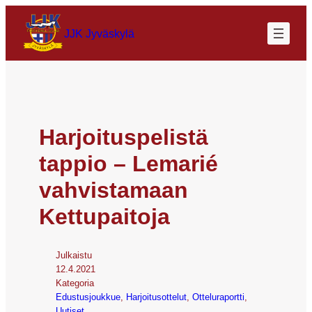
JJK Jyväskylä
Harjoituspelistä
tappio – Lemarié
vahvistamaan
Kettupaitoja
Julkaistu
12.4.2021
Kategoria
Edustusjoukkue
, 
Harjoitusottelut
, 
Otteluraportti
, 
Uutiset