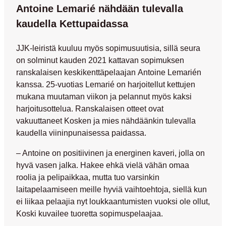
Antoine Lemarié nähdään tulevalla
kaudella Kettupaidassa
JJK-leiristä kuuluu myös sopimusuutisia, sillä seura
on solminut kauden 2021 kattavan sopimuksen
ranskalaisen keskikenttäpelaajan
Antoine Lemarién
kanssa. 25-vuotias Lemarié on harjoitellut kettujen
mukana muutaman viikon ja pelannut myös kaksi
harjoitusottelua. Ranskalaisen otteet ovat
vakuuttaneet Kosken ja mies nähdäänkin tulevalla
kaudella viininpunaisessa paidassa.
– Antoine on positiivinen ja energinen kaveri, jolla on
hyvä vasen jalka. Hakee ehkä vielä vähän omaa
roolia ja pelipaikkaa, mutta tuo varsinkin
laitapelaamiseen meille hyviä vaihtoehtoja, siellä kun
ei liikaa pelaajia nyt loukkaantumisten vuoksi ole ollut,
Koski kuvailee tuoretta sopimuspelaajaa.