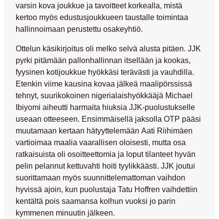
varsin kova joukkue ja tavoitteet korkealla, mistä
kertoo myös edustusjoukkueen taustalle toimintaa
hallinnoimaan perustettu osakeyhtiö.
Ottelun käsikirjoitus oli melko selvä alusta pitäen. JJK
pyrki pitämään pallonhallinnan itsellään ja kookas,
fyysinen kotijoukkue hyökkäsi terävästi ja vauhdilla.
Etenkin viime kausina kovaa jälkeä maalipörssissä
tehnyt, suurikokoinen nigerialaishyökkääjä
Michael
Ibiyomi
aiheutti harmaita hiuksia JJK-puolustukselle
useaan otteeseen. Ensimmäisellä jaksolla OTP pääsi
muutamaan kertaan hätyyttelemään
Aati Riihimäen
vartioimaa maalia vaarallisen oloisesti, mutta osa
ratkaisuista oli osoitteettomia ja loput tilanteet hyvän
pelin pelannut kettuvahti hoiti tyylikkäästi. JJK joutui
suorittamaan myös suunnittelemattoman vaihdon
hyvissä ajoin, kun puolustaja
Tatu Hoffren
vaihdettiin
kentältä pois saamansa kolhun vuoksi jo parin
kymmenen minuutin jälkeen.