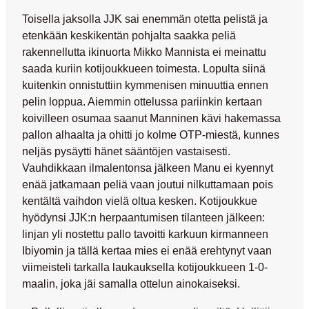
Toisella jaksolla JJK sai enemmän otetta pelistä ja
etenkään keskikentän pohjalta saakka peliä
rakennellutta ikinuorta
Mikko Mannista
ei meinattu
saada kuriin kotijoukkueen toimesta. Lopulta siinä
kuitenkin onnistuttiin kymmenisen minuuttia ennen
pelin loppua. Aiemmin ottelussa pariinkin kertaan
koivilleen osumaa saanut Manninen kävi hakemassa
pallon alhaalta ja ohitti jo kolme OTP-miestä, kunnes
neljäs pysäytti hänet sääntöjen vastaisesti.
Vauhdikkaan ilmalentonsa jälkeen Manu ei kyennyt
enää jatkamaan peliä vaan joutui nilkuttamaan pois
kentältä vaihdon vielä oltua kesken. Kotijoukkue
hyödynsi JJK:n herpaantumisen tilanteen jälkeen:
linjan yli nostettu pallo tavoitti karkuun kirmanneen
Ibiyomin ja tällä kertaa mies ei enää erehtynyt vaan
viimeisteli tarkalla laukauksella kotijoukkueen 1-0-
maalin, joka jäi samalla ottelun ainokaiseksi.