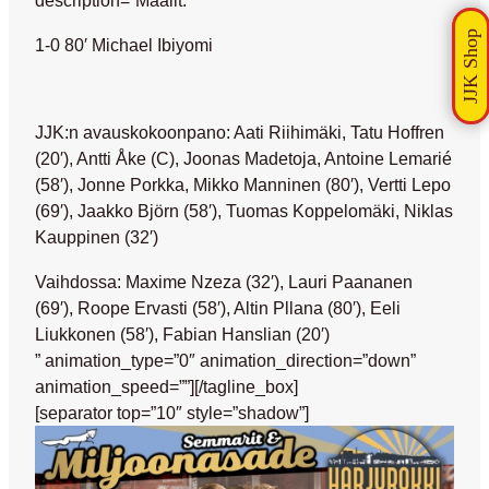
description=”Maalit:
1-0 80′ Michael Ibiyomi
JJK:n avauskokoonpano: Aati Riihimäki, Tatu Hoffren
(20′), Antti Åke (C), Joonas Madetoja, Antoine Lemarié
(58′), Jonne Porkka, Mikko Manninen (80′), Vertti Lepo
(69′), Jaakko Björn (58′), Tuomas Koppelomäki, Niklas
Kauppinen (32′)
Vaihdossa: Maxime Nzeza (32′), Lauri Paananen
(69′), Roope Ervasti (58′), Altin Pllana (80′), Eeli
Liukkonen (58′), Fabian Hanslian (20′)
” animation_type=”0″ animation_direction=”down”
animation_speed=””][/tagline_box]
[separator top=”10″ style=”shadow”]