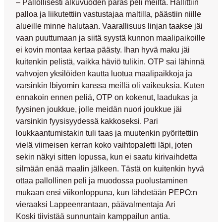
– Pallollisesti alkuvuoden paras peli meiltä. Hallittiin
palloa ja liikutettiin vastustajaa maltilla, päästiin niille
alueille minne halutaan. Vaarallisuus linjan taakse jäi
vaan puuttumaan ja siitä syystä kunnon maalipaikoille
ei kovin montaa kertaa päästy. Ihan hyvä maku jäi
kuitenkin pelistä, vaikka häviö tulikin. OTP sai lähinnä
vahvojen yksilöiden kautta luotua maalipaikkoja ja
varsinkin Ibiyomin kanssa meillä oli vaikeuksia. Kuten
ennakoin ennen peliä, OTP on kokenut, laadukas ja
fyysinen joukkue, jolle meidän nuori joukkue jäi
varsinkin fyysisyydessä kakkoseksi. Pari
loukkaantumistakin tuli taas ja muutenkin pyöritettiin
vielä viimeisen kerran koko vaihtopaletti läpi, joten
sekin näkyi sitten lopussa, kun ei saatu kirivaihdetta
silmään enää maalin jälkeen. Tästä on kuitenkin hyvä
ottaa pallollinen peli ja muodossa puolustaminen
mukaan ensi viikonloppuna, kun lähdetään PEPO:n
vieraaksi Lappeenrantaan, päävalmentaja
Ari
Koski
tiivistää sunnuntain kamppailun antia.